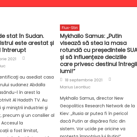
Flux-Stiri
de stat în Sudan.
Mykhailo Samus: „Putin
strul este arestat și
visează să stea la masa
l întrerupt
rotundă cu președintele SU
și să influențeze deciziile
Author
rie 2021
care privesc destinul întregi
iuc
lumi!“
entificaţi au asediat casa
Author
Posted
18 septembrie 2021
on
rului sudanez Abdalla
Marius Leontiuc
sându-l în arest la
Mykhailo Samus, director New
otrivit Al Hadath TV. Au
Geopolitics Research Network de la
 şi miniştrii industriei şi
Kiev: ,,Rusia ar putea fi în pericol
r, precum şi un consilier al
dacă Putin ar dispărea fizic din
 Accesul la
sistem. Vor ucide pe oricine va
ții a fost limitat,
protesta împotriva lui Putin!”