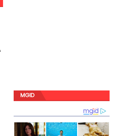
A
i
MGID