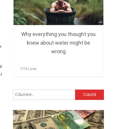
e
l
ău
Caută
după: