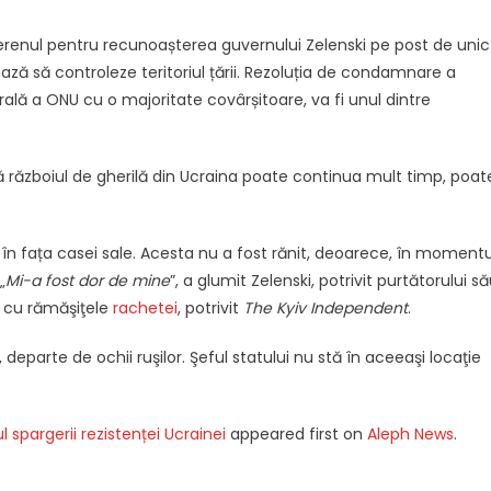
terenul pentru recunoașterea guvernului Zelenski pe post de unic
ază să controleze teritoriul țării. Rezoluția de condamnare a
lă a ONU cu o majoritate covârșitoare, va fi unul dintre
că războiul de gherilă din Ucraina poate continua mult timp, poat
în fața casei sale. Acesta nu a fost rănit, deoarece, în momentu
„
Mi-a fost dor de mine
”, a glumit Zelenski, potrivit purtătorului s
i cu rămăşiţele
rachetei
, potrivit
The Kyiv Independent
.
 departe de ochii ruşilor. Şeful statului nu stă în aceeaşi locaţie
 spargerii rezistenței Ucrainei
appeared first on
Aleph News
.