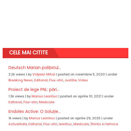
CELE MAI CITITE
Deutsch Marian polițistul...
2.2k views
|
by
Vidjean Mihai
|
posted on noiembrie 5, 2020
|
under
Breaking News
,
Editorial
,
Flux-stiri
,
Justitie
,
Video
Proiect de lege PNL: pări...
1.3k views
|
by
Marius Leontiuc
|
posted on aprilie 10, 2021
|
under
Editorial
,
Flux-stiri
,
Medicale
Endolex Active: O Soluție...
1k views
|
by
Marius Leontiuc
|
posted on aprilie 29, 2025
|
under
Actualitate
,
Editorial
,
Flux-stiri
,
leontiuc
,
Medicale
,
Stiinta si tehnica