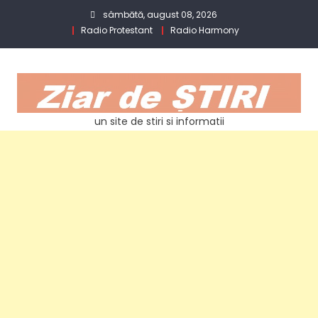
Skip
sâmbătă, august 08, 2026
to
Radio Protestant
Radio Harmony
content
un site de stiri si informatii