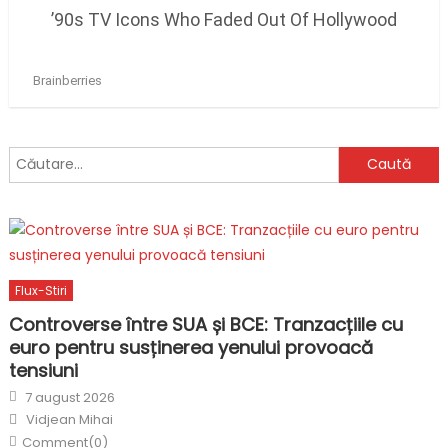
Caută
după:
Flux-Stiri
Controverse între SUA și BCE: Tranzacțiile cu
euro pentru susținerea yenului provoacă
tensiuni
Posted
7 august 2026
on
Author
Vidjean Mihai
Comment(0)