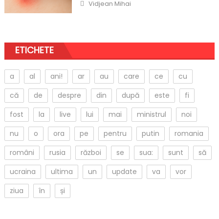
Author
Vidjean Mihai
ETICHETE
a
al
ani!
ar
au
care
ce
cu
că
de
despre
din
după
este
fi
fost
la
live
lui
mai
ministrul
noi
nu
o
ora
pe
pentru
putin
romania
români
rusia
război
se
sua:
sunt
să
ucraina
ultima
un
update
va
vor
ziua
în
și