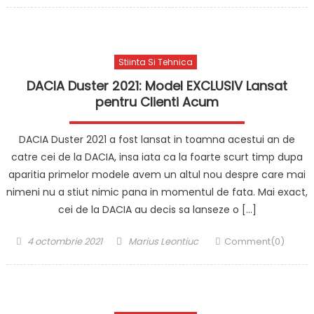
Stiinta Si Tehnica
DACIA Duster 2021: Model EXCLUSIV Lansat
pentru Clienti Acum
DACIA Duster 2021 a fost lansat in toamna acestui an de
catre cei de la DACIA, insa iata ca la foarte scurt timp dupa
aparitia primelor modele avem un altul nou despre care mai
nimeni nu a stiut nimic pana in momentul de fata. Mai exact,
cei de la DACIA au decis sa lanseze o […]
Posted
Author
4 octombrie 2021
Marius Leontiuc
Comment(0)
on