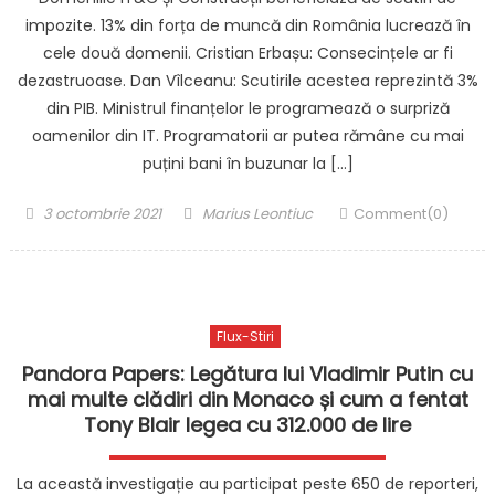
impozite. 13% din forța de muncă din România lucrează în
cele două domenii. Cristian Erbașu: Consecințele ar fi
dezastruoase. Dan Vîlceanu: Scutirile acestea reprezintă 3%
din PIB. Ministrul finanțelor le programează o surpriză
oamenilor din IT. Programatorii ar putea rămâne cu mai
puțini bani în buzunar la […]
Posted
Author
3 octombrie 2021
Marius Leontiuc
Comment(0)
on
Flux-Stiri
Pandora Papers: Legătura lui Vladimir Putin cu
mai multe clădiri din Monaco și cum a fentat
Tony Blair legea cu 312.000 de lire
La această investigație au participat peste 650 de reporteri,