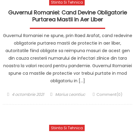
Stiinta Si Tehnica
Guvernul Romaniei: Cand Devine Obligatorie
Purtarea Mastii in Aer Liber
Guvernul Romaniei ne spune, prin Raed Arafat, cand redevine
obligatorie purtarea mastii de protectie in aer liber,
autoritatile fiind obligate sa reimpuna masuri de acest gen
din cauza cresterii numarului de infectari zilnice din tara
noastra la valori record pentru pandemie. Guvernul Romaniei
spune ca mastile de protectie vor trebui purtate in mod
obligatoriu in […]
Posted
Author
4 octombrie 2021
Marius Leontiuc
Comment(0)
on
Stiinta Si Tehnica