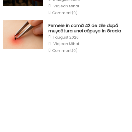
on
Author
Vidjean Mihai
Comment(0)
Femeie în comă 42 de zile după
mușcătura unei căpușe în Grecia
Posted
1 august 2026
on
Author
Vidjean Mihai
Comment(0)