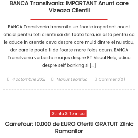
BANCA Transilvania: IMPORTANT Anunt care
Vizeaza Clientii
BANCA Transilvania transmite un foarte important anunt
oficial pentru toti clientii sai din toata tara, iar asta pentru ca
le aduce in atentie ceva despre care multi dintre ei nu stiau,
dar care le poate fi de foarte mare folos acum. BANCA
Transilvania vorbeste mai jos despre BT Visual Help, adica
despre self banking si […]
Posted
Author
4 octombrie 2021
Marius Leontiuc
Comment(0)
on
Stiinta Si Tehnica
Carrefour: 10.000 de EURO Oferiti GRATUIT Zilnic
Romanilor