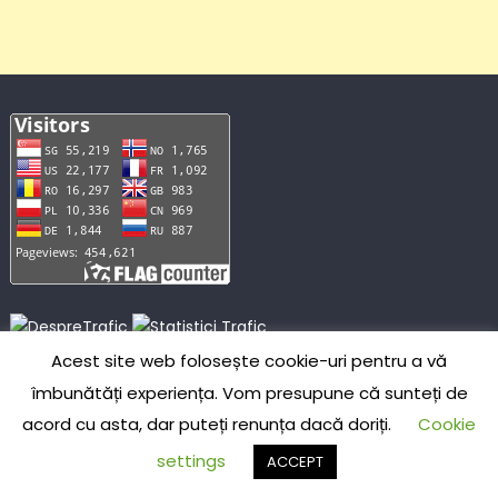
US
163.624K
IE
208
NL
114
Acest site web folosește cookie-uri pentru a vă
CN
139.511K
IR
196
PT
104
îmbunătăți experiența. Vom presupune că sunteți de
PL
32.345K
GB
182
BD
101
SG
1.806K
VN
171
JM
100
acord cu asta, dar puteți renunța dacă doriți.
Cookie
RU
897
CO
171
GM
100
FR
658
CA
139
JP
98
settings
ACCEPT
RO
448
BR
130
TR
96
DE
396
IN
127
NZ
96