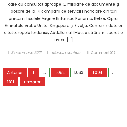
care au consultat aproape 12 milioane de documente și
dosare de la 14 companii de servicii financiare din țări
precum Insulele Virgine Britanice, Panama, Belize, Cipru,
Emiratele Arabe Unite, Singapore și Elveţia. Conform datelor
citate, regele Iordaniei, Abdullah al II-lea, a strâns în secret o
avere […]
Posted
Author
3 octombrie 2021
Marius Leontiuc
Comment(0)
on
Paginație
Anterior
1
…
1.092
1.093
1.094
…
articole
1.181
Următor