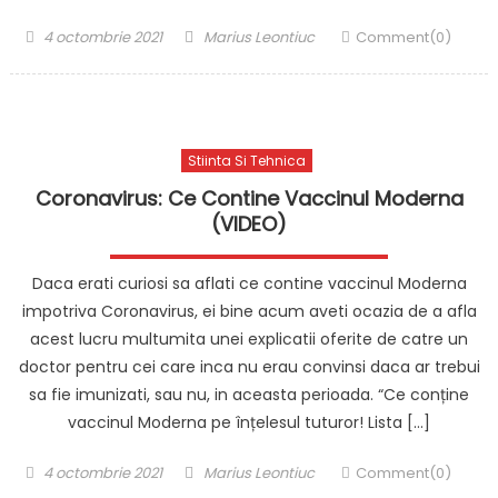
Posted
Author
4 octombrie 2021
Marius Leontiuc
Comment(0)
on
Stiinta Si Tehnica
Coronavirus: Ce Contine Vaccinul Moderna
(VIDEO)
Daca erati curiosi sa aflati ce contine vaccinul Moderna
impotriva Coronavirus, ei bine acum aveti ocazia de a afla
acest lucru multumita unei explicatii oferite de catre un
doctor pentru cei care inca nu erau convinsi daca ar trebui
sa fie imunizati, sau nu, in aceasta perioada. “Ce conține
vaccinul Moderna pe înțelesul tuturor! Lista […]
Posted
Author
4 octombrie 2021
Marius Leontiuc
Comment(0)
on