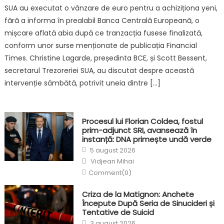
SUA au executat o vânzare de euro pentru a achiziționa yeni,
fără a informa în prealabil Banca Centrală Europeană, o
mișcare aflată abia după ce tranzacția fusese finalizată,
conform unor surse menționate de publicația Financial
Times. Christine Lagarde, președinta BCE, și Scott Bessent,
secretarul Trezoreriei SUA, au discutat despre această
intervenție sâmbătă, potrivit uneia dintre […]
Procesul lui Florian Coldea, fostul
prim-adjunct SRI, avansează în
instanță: DNA primește undă verde
Posted
5 august 2026
on
Author
Vidjean Mihai
Comment(0)
Criza de la Matignon: Anchete
Începute După Seria de Sinucideri și
Tentative de Suicid
Posted
3 august 2026