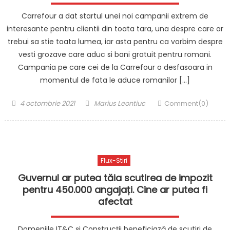
Carrefour a dat startul unei noi campanii extrem de
interesante pentru clientii din toata tara, una despre care ar
trebui sa stie toata lumea, iar asta pentru ca vorbim despre
vesti grozave care aduc si bani gratuit pentru romani.
Campania pe care cei de la Carrefour o desfasoara in
momentul de fata le aduce romanilor […]
Posted
Author
4 octombrie 2021
Marius Leontiuc
Comment(0)
on
Flux-Stiri
Guvernul ar putea tăia scutirea de impozit
pentru 450.000 angajați. Cine ar putea fi
afectat
Domeniile IT&C și Construcții beneficiază de scutiri de