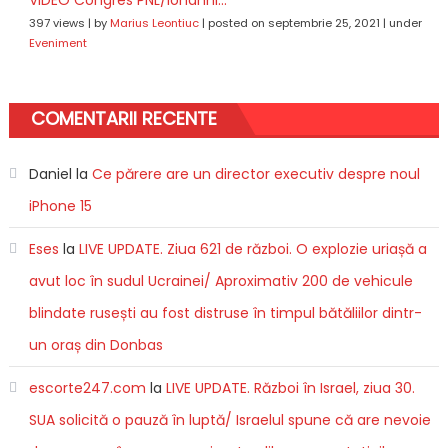
397 views
|
by
Marius Leontiuc
|
posted on septembrie 25, 2021
|
under
Eveniment
COMENTARII RECENTE
Daniel
la
Ce părere are un director executiv despre noul
iPhone 15
Eses
la
LIVE UPDATE. Ziua 621 de război. O explozie uriașă a
avut loc în sudul Ucrainei/ Aproximativ 200 de vehicule
blindate rusești au fost distruse în timpul bătăliilor dintr-
un oraș din Donbas
escorte247.com
la
LIVE UPDATE. Război în Israel, ziua 30.
SUA solicită o pauză în luptă/ Israelul spune că are nevoie