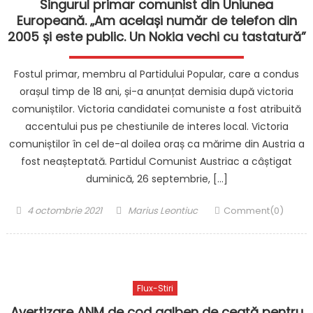
Singurul primar comunist din Uniunea
Europeană. „Am același număr de telefon din
2005 și este public. Un Nokia vechi cu tastatură”
Fostul primar, membru al Partidului Popular, care a condus
orașul timp de 18 ani, și-a anunțat demisia după victoria
comuniștilor. Victoria candidatei comuniste a fost atribuită
accentului pus pe chestiunile de interes local. Victoria
comuniștilor în cel de-al doilea oraș ca mărime din Austria a
fost neașteptată. Partidul Comunist Austriac a câștigat
duminică, 26 septembrie, […]
Posted
Author
4 octombrie 2021
Marius Leontiuc
Comment(0)
on
Flux-Stiri
Avertizare ANM de cod galben de ceață pentru