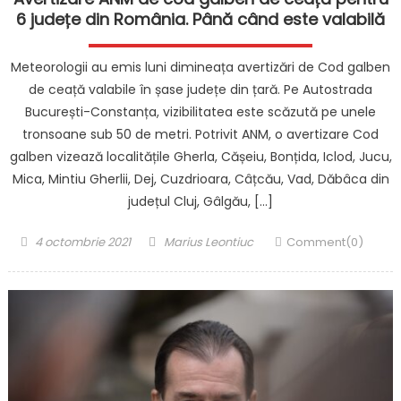
6 județe din România. Până când este valabilă
Meteorologii au emis luni dimineața avertizări de Cod galben
de ceață valabile în șase județe din țară. Pe Autostrada
București-Constanța, vizibilitatea este scăzută pe unele
tronsoane sub 50 de metri. Potrivit ANM, o avertizare Cod
galben vizează localitățile Gherla, Cășeiu, Bonțida, Iclod, Jucu,
Mica, Mintiu Gherlii, Dej, Cuzdrioara, Câțcău, Vad, Dăbâca din
județul Cluj, Gâlgău, […]
Posted
Author
4 octombrie 2021
Marius Leontiuc
Comment(0)
on