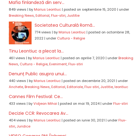
Mafia finlandeză din serv...
849 views
|
by
Marius Leontiuc
|
posted on septembrie 15, 2020
|
under
Breaking News
,
Editorial
,
Flux-stiri
,
Justitie
Societatea Culturală Româ...
774 views
|
by
Marius Leontiuc
|
posted on octombrie 28,
2022
|
under
Cultura - Religie
Tinu Leontiuc a plecat la...
461 views
|
by
Marius Leontiuc
|
posted on aprilie 7, 2020
|
under
Breaking
News
,
Cultura - Religie
,
Eveniment
,
Flux-stiri
Denunț Public asupra unui...
440 views
|
by
Marius Leontiuc
|
posted on decembrie 20, 2021
|
under
Anchete
,
Breaking News
,
Editorial
,
Editoriale
,
Flux-stiri
,
Justitie
,
leontiuc
Cannes Film Festival: Ce...
433 views
|
by
Vidjean Mihai
|
posted on mai 19, 2024
|
under
Flux-stiri
Decizie CCR: Revocarea Av...
404 views
|
by
Marius Leontiuc
|
posted on iunie 30, 2021
|
under
Flux-
stiri
,
Juridice
VIDEO Congres PNL/Iohanni...