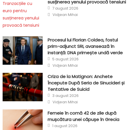
susținerea yenului provoacă tensiuni
Posted
7 august 2026
on
Author
Vidjean Mihai
Procesul lui Florian Coldea, fostul
prim-adjunct SRI, avansează în
instanță: DNA primește undă verde
Posted
5 august 2026
on
Author
Vidjean Mihai
Criza de la Matignon: Anchete
Începute După Seria de Sinucideri și
Tentative de Suicid
Posted
3 august 2026
on
Author
Vidjean Mihai
Femeie în comă 42 de zile după
mușcătura unei căpușe în Grecia
Posted
1 august 2026
on