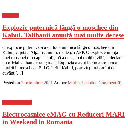
Flux-stiri
Explozie puternică lângă o moschee din
Kabul. Talibanii anunță mai multe decese
O explozie puternică a avut loc duminică lângă o moschee din
Kabul, capitala Afganistanului, relatează AFP. O explozie în fața
unei moschei din capitala afgană a ucis „mai mulți civili”, a declarat
un oficial taliban de rang înalt. Explozia a avut loc în apropierea
intrării în moscheea Eid Gah din Kabul, potrivit purtătorului de
cuvânt […]
Posted on
3 octombrie 2021
Author
Marius Leontiuc
Comment(0)
Stiinta si tehnica
Electrocasnice eMAG cu Reduceri MARI
in Weekend in Romania