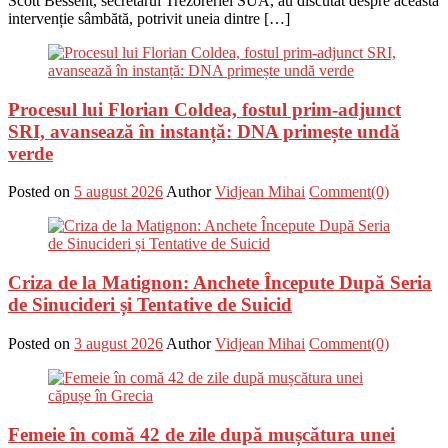
Scott Bessent, secretarul Trezoreriei SUA, au discutat despre această
intervenție sâmbătă, potrivit uneia dintre […]
Procesul lui Florian Coldea, fostul prim-adjunct
SRI, avansează în instanță: DNA primește undă
verde
Posted on
5 august 2026
Author
Vidjean Mihai
Comment(0)
Criza de la Matignon: Anchete Începute După Seria
de Sinucideri și Tentative de Suicid
Posted on
3 august 2026
Author
Vidjean Mihai
Comment(0)
Femeie în comă 42 de zile după mușcătura unei