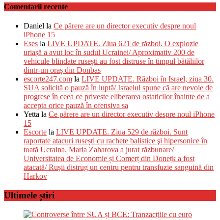
Comentarii recente
Daniel
la
Ce părere are un director executiv despre noul
iPhone 15
Eses
la
LIVE UPDATE. Ziua 621 de război. O explozie
uriașă a avut loc în sudul Ucrainei/ Aproximativ 200 de
vehicule blindate rusești au fost distruse în timpul bătăliilor
dintr-un oraș din Donbas
escorte247.com
la
LIVE UPDATE. Război în Israel, ziua 30.
SUA solicită o pauză în luptă/ Israelul spune că are nevoie de
progrese în ceea ce privește eliberarea ostaticilor înainte de a
accepta orice pauză în ofensiva sa
Yetta
la
Ce părere are un director executiv despre noul iPhone
15
Escorte
la
LIVE UPDATE. Ziua 529 de război. Sunt
raportate atacuri rusești cu rachete balistice şi hipersonice în
toată Ucraina. Maria Zaharova a jurat răzbunare/
Universitatea de Economie și Comerț din Donețk a fost
atacată/ Ruşii distrug un centru pentru transfuzie sanguină din
Harkov
Ultimele știri