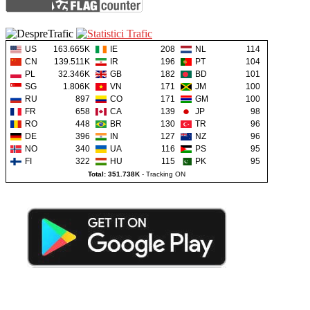
US
163.665K
IE
208
NL
114
CN
139.511K
IR
196
PT
104
PL
32.346K
GB
182
BD
101
SG
1.806K
VN
171
JM
100
RU
897
CO
171
GM
100
FR
658
CA
139
JP
98
RO
448
BR
130
TR
96
DE
396
IN
127
NZ
96
NO
340
UA
116
PS
95
FI
322
HU
115
PK
95
Total: 351.738K
-
Tracking ON