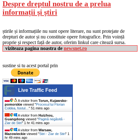
Despre dreptul nostru de a prelua
informații şi ştiri
știrile și informațiile nu sunt opere literare, nu sunt protejate de
drepturi de autor și nu constituie opere fotografice. Prin voință
proprie și respect față de autor, oferim linkul care citează sursa.
viziteaza pagina noastra de
newsnet.ro
sustine si tu acest portal prin
Live Traffic Feed
A visitor from
Torun, Kujawsko-
pomorskie
viewed "
Procesul lui Florian
Coldea, fostul…
"
51 mins ago
A visitor from
Huizhou,
Guangdong
viewed "
Pagină negăsită -
Ziar de Stiri
"
1 hr 41 mins ago
A visitor from
Warsaw,
Mazowieckie
viewed "
Stiri - Ziar de Stiri
"
1
hr 49 mins ago