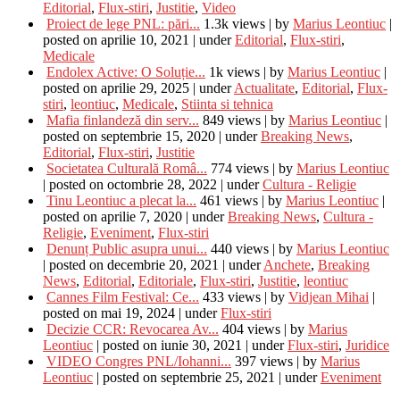
Editorial
,
Flux-stiri
,
Justitie
,
Video
Proiect de lege PNL: pări...
1.3k views
|
by
Marius Leontiuc
|
posted on aprilie 10, 2021
|
under
Editorial
,
Flux-stiri
,
Medicale
Endolex Active: O Soluție...
1k views
|
by
Marius Leontiuc
|
posted on aprilie 29, 2025
|
under
Actualitate
,
Editorial
,
Flux-
stiri
,
leontiuc
,
Medicale
,
Stiinta si tehnica
Mafia finlandeză din serv...
849 views
|
by
Marius Leontiuc
|
posted on septembrie 15, 2020
|
under
Breaking News
,
Editorial
,
Flux-stiri
,
Justitie
Societatea Culturală Româ...
774 views
|
by
Marius Leontiuc
|
posted on octombrie 28, 2022
|
under
Cultura - Religie
Tinu Leontiuc a plecat la...
461 views
|
by
Marius Leontiuc
|
posted on aprilie 7, 2020
|
under
Breaking News
,
Cultura -
Religie
,
Eveniment
,
Flux-stiri
Denunț Public asupra unui...
440 views
|
by
Marius Leontiuc
|
posted on decembrie 20, 2021
|
under
Anchete
,
Breaking
News
,
Editorial
,
Editoriale
,
Flux-stiri
,
Justitie
,
leontiuc
Cannes Film Festival: Ce...
433 views
|
by
Vidjean Mihai
|
posted on mai 19, 2024
|
under
Flux-stiri
Decizie CCR: Revocarea Av...
404 views
|
by
Marius
Leontiuc
|
posted on iunie 30, 2021
|
under
Flux-stiri
,
Juridice
VIDEO Congres PNL/Iohanni...
397 views
|
by
Marius
Leontiuc
|
posted on septembrie 25, 2021
|
under
Eveniment