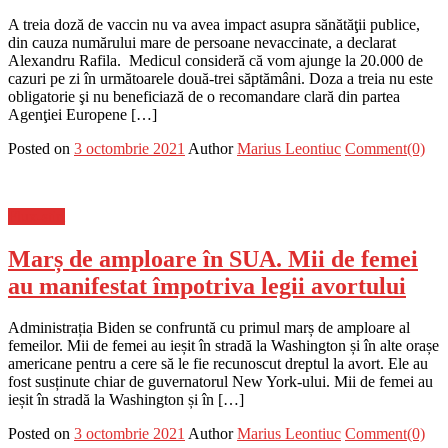
A treia doză de vaccin nu va avea impact asupra sănătăţii publice,
din cauza numărului mare de persoane nevaccinate, a declarat
Alexandru Rafila. Medicul consideră că vom ajunge la 20.000 de
cazuri pe zi în următoarele două-trei săptămâni. Doza a treia nu este
obligatorie şi nu beneficiază de o recomandare clară din partea
Agenţiei Europene […]
Posted on
3 octombrie 2021
Author
Marius Leontiuc
Comment(0)
Flux-stiri
Marș de amploare în SUA. Mii de femei
au manifestat împotriva legii avortului
Administrația Biden se confruntă cu primul marș de amploare al
femeilor. Mii de femei au ieșit în stradă la Washington și în alte orașe
americane pentru a cere să le fie recunoscut dreptul la avort. Ele au
fost susținute chiar de guvernatorul New York-ului. Mii de femei au
ieșit în stradă la Washington și în […]
Posted on
3 octombrie 2021
Author
Marius Leontiuc
Comment(0)