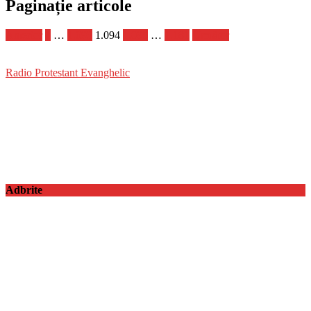
Paginație articole
Anterior
1
…
1.093
1.094
1.095
…
1.181
Următor
Radio Protestant Evanghelic
Adbrite