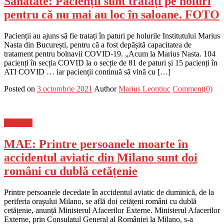
Sănătate: Pacienții sunt tratați pe holuri
pentru că nu mai au loc în saloane. FOTO
Pacienții au ajuns să fie tratați în paturi pe holurile Institutului Marius
Nasta din București, pentru că a fost depășită capacitatea de
tratament pentru bolnavii COVID-19. „Acum la Marius Nasta. 104
pacienți în secția COVID la o secție de 81 de paturi și 15 pacienți în
ATI COVID … iar pacienții continuă să vină cu […]
Posted on
3 octombrie 2021
Author
Marius Leontiuc
Comment(0)
Flux-stiri
MAE: Printre persoanele moarte în
accidentul aviatic din Milano sunt doi
români cu dublă cetățenie
Printre persoanele decedate în accidentul aviatic de duminică, de la
periferia orașului Milano, se află doi cetățeni români cu dublă
cetățenie, anunță Ministerul Afacerilor Externe. Ministerul Afacerilor
Externe, prin Consulatul General al României la Milano, s-a