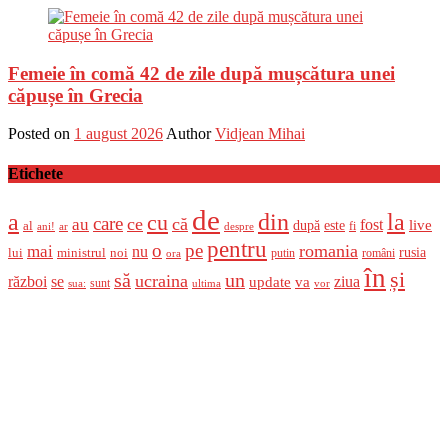
Femeie în comă 42 de zile după mușcătura unei
căpușe în Grecia
Posted on
1 august 2026
Author
Vidjean Mihai
Etichete
de
a
din
la
cu
care
ce
că
au
fost
live
după
este
al
fi
ani!
ar
despre
pentru
o
pe
romania
mai
nu
ministrul
rusia
lui
noi
români
putin
ora
în
și
un
să
ucraina
război
se
update
ziua
va
sunt
sua:
ultima
vor