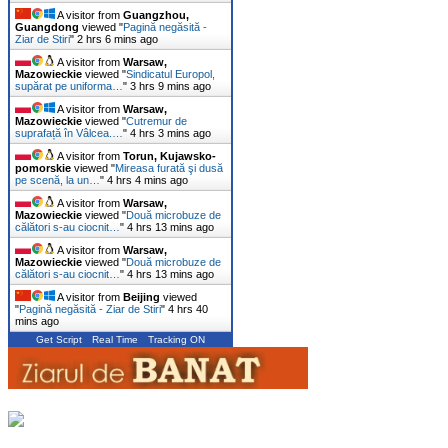
A visitor from
Guangzhou,
Guangdong
viewed "
Pagină negăsită -
Ziar de Stiri
"
2 hrs 6 mins ago
A visitor from
Warsaw,
Mazowieckie
viewed "
Sindicatul Europol,
supărat pe uniforma…
"
3 hrs 9 mins ago
A visitor from
Warsaw,
Mazowieckie
viewed "
Cutremur de
suprafață în Vâlcea.…
"
4 hrs 3 mins ago
A visitor from
Torun, Kujawsko-
pomorskie
viewed "
Mireasa furată şi dusă
pe scenă, la un…
"
4 hrs 4 mins ago
A visitor from
Warsaw,
Mazowieckie
viewed "
Două microbuze de
călători s-au ciocnit…
"
4 hrs 13 mins ago
A visitor from
Warsaw,
Mazowieckie
viewed "
Două microbuze de
călători s-au ciocnit…
"
4 hrs 13 mins ago
A visitor from
Beijing
viewed
"
Pagină negăsită - Ziar de Stiri
"
4 hrs 40
mins ago
Get Script
Real Time
Tracking ON