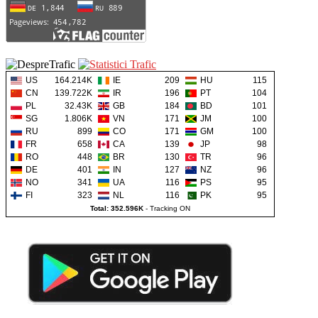
US
164.214K
IE
209
HU
115
CN
139.722K
IR
196
PT
104
PL
32.43K
GB
184
BD
101
SG
1.806K
VN
171
JM
100
RU
899
CO
171
GM
100
FR
658
CA
139
JP
98
RO
448
BR
130
TR
96
DE
401
IN
127
NZ
96
NO
341
UA
116
PS
95
FI
323
NL
116
PK
95
Total: 352.596K
-
Tracking ON