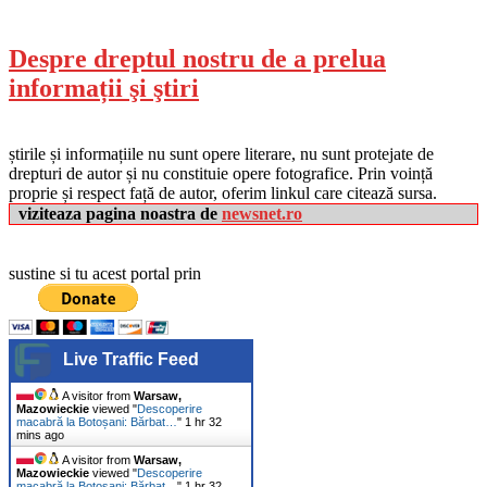
Despre dreptul nostru de a prelua
informații şi ştiri
știrile și informațiile nu sunt opere literare, nu sunt protejate de
drepturi de autor și nu constituie opere fotografice. Prin voință
proprie și respect față de autor, oferim linkul care citează sursa.
viziteaza pagina noastra de
newsnet.ro
sustine si tu acest portal prin
Live Traffic Feed
A visitor from
Warsaw,
Mazowieckie
viewed "
Descoperire
macabră la Botoșani: Bărbat…
"
1 hr 32
mins ago
A visitor from
Warsaw,
Mazowieckie
viewed "
Descoperire
macabră la Botoșani: Bărbat…
"
1 hr 32