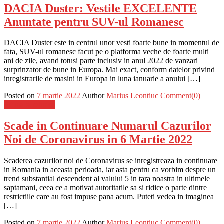
DACIA Duster: Vestile EXCELENTE
Anuntate pentru SUV-ul Romanesc
DACIA Duster este in centrul unor vesti foarte bune in momentul de
fata, SUV-ul romanesc facut pe o platforma veche de foarte multi
ani de zile, avand totusi parte inclusiv in anul 2022 de vanzari
surprinzator de bune in Europa. Mai exact, conform datelor privind
inregistrarile de masini in Europa in luna ianuarie a anului […]
Posted on
7 martie 2022
Author
Marius Leontiuc
Comment(0)
Stiinta si tehnica
Scade in Continuare Numarul Cazurilor
Noi de Coronavirus in 6 Martie 2022
Scaderea cazurilor noi de Coronavirus se inregistreaza in continuare
in Romania in aceasta perioada, iar asta pentru ca vorbim despre un
trend substantial descendent al valului 5 in tara noastra in ultimele
saptamani, ceea ce a motivat autoritatile sa si ridice o parte dintre
restrictiile care au fost impuse pana acum. Puteti vedea in imaginea
[…]
Posted on
7 martie 2022
Author
Marius Leontiuc
Comment(0)