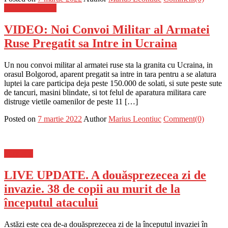
Stiinta si tehnica
VIDEO: Noi Convoi Militar al Armatei
Ruse Pregatit sa Intre in Ucraina
Un nou convoi militar al armatei ruse sta la granita cu Ucraina, in
orasul Bolgorod, aparent pregatit sa intre in tara pentru a se alatura
luptei la care participa deja peste 150.000 de solati, si sute peste sute
de tancuri, masini blindate, si tot felul de aparatura militara care
distruge vietile oamenilor de peste 11 […]
Posted on
7 martie 2022
Author
Marius Leontiuc
Comment(0)
Flux-stiri
LIVE UPDATE. A douăsprezecea zi de
invazie. 38 de copii au murit de la
începutul atacului
Astăzi este cea de-a douăsprezecea zi de la începutul invaziei în