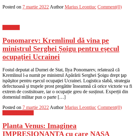
Posted on
7 martie 2022
Author
Marius Leontiuc
Comment(0)
Flux-stiri
Ponomarev: Kremlinul dă vina pe
ministrul Serghei Șoigu pentru eşecul
ocupaţiei Ucrainei
Fostul deputat al Dumei de Stat, Ilya Ponomarev, relatează că
Kremlinul l-a numit pe ministrul Apărării Serghei Şoigu drept ţap
ispăşitor pentru eşecul ocupaţiei Ucrainei. Logistica slabă, strategia
defectuoasă și trupele prost pregătite înseamnă că orice victorie va fi
extrem de costisitoare, iar o ocupație greu de susținut. Experții din
domeniul militar pun o parte […]
Posted on
7 martie 2022
Author
Marius Leontiuc
Comment(0)
Stiinta si tehnica
Planta Venus: Imaginea
IMPRESIONANTA cu care NASA