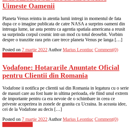
Uimeste Oamenii
Planeta Venus reintra in atentia lumii intregi in momentul de fata
dupa ce o imagine publicata de catre NASA a surprins oameni din
intreaga lume, iar asta pentru ca agentia spatiala americana a reusit
sa surprinda corpul cosmic intr-un mod cu totul deosebit. Vorbim
despre o tranzitie rara prin care trece planeta Venus pe langa […]
Posted on
7 martie 2022
Author
Marius Leontiuc
Comment(0)
Stiinta si tehnica
Vodafone: Hotararile Anuntate Oficial
pentru Clientii din Romania
Vodafone ii notifica pe clientii sai din Romania in legatura cu o serie
de masuri care au fost luate in ultima perioada, ele fiind unul extrem
de importante pentru ca era nevoie de o schimbare in ceea ce
priveste acoperirea in zonele de granita cu Ucraina. In aceasta idee,
cei de la Vodafone au decis […]
Posted on
7 martie 2022
Author
Marius Leontiuc
Comment(0)
Stiinta si tehnica