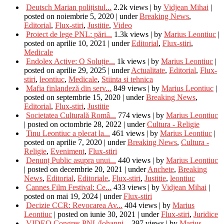
Deutsch Marian polițistul...
2.2k views
|
by
Vidjean Mihai
|
posted on noiembrie 5, 2020
|
under
Breaking News
,
Editorial
,
Flux-stiri
,
Justitie
,
Video
Proiect de lege PNL: pări...
1.3k views
|
by
Marius Leontiuc
|
posted on aprilie 10, 2021
|
under
Editorial
,
Flux-stiri
,
Medicale
Endolex Active: O Soluție...
1k views
|
by
Marius Leontiuc
|
posted on aprilie 29, 2025
|
under
Actualitate
,
Editorial
,
Flux-
stiri
,
leontiuc
,
Medicale
,
Stiinta si tehnica
Mafia finlandeză din serv...
849 views
|
by
Marius Leontiuc
|
posted on septembrie 15, 2020
|
under
Breaking News
,
Editorial
,
Flux-stiri
,
Justitie
Societatea Culturală Româ...
774 views
|
by
Marius Leontiuc
|
posted on octombrie 28, 2022
|
under
Cultura - Religie
Tinu Leontiuc a plecat la...
461 views
|
by
Marius Leontiuc
|
posted on aprilie 7, 2020
|
under
Breaking News
,
Cultura -
Religie
,
Eveniment
,
Flux-stiri
Denunț Public asupra unui...
440 views
|
by
Marius Leontiuc
|
posted on decembrie 20, 2021
|
under
Anchete
,
Breaking
News
,
Editorial
,
Editoriale
,
Flux-stiri
,
Justitie
,
leontiuc
Cannes Film Festival: Ce...
433 views
|
by
Vidjean Mihai
|
posted on mai 19, 2024
|
under
Flux-stiri
Decizie CCR: Revocarea Av...
404 views
|
by
Marius
Leontiuc
|
posted on iunie 30, 2021
|
under
Flux-stiri
,
Juridice
VIDEO Congres PNL/Iohanni...
397 views
|
by
Marius