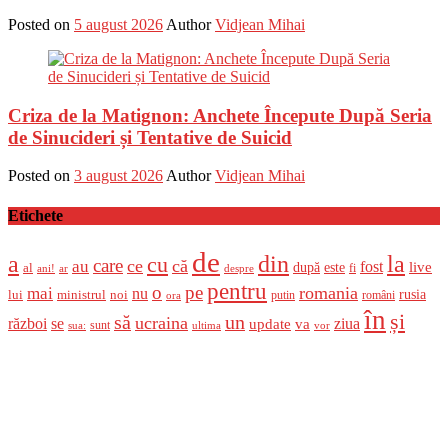
Posted on
5 august 2026
Author
Vidjean Mihai
Criza de la Matignon: Anchete Începute După Seria
de Sinucideri și Tentative de Suicid
Posted on
3 august 2026
Author
Vidjean Mihai
Etichete
de
a
din
la
cu
care
ce
că
au
fost
live
după
este
al
fi
ani!
ar
despre
pentru
o
pe
romania
mai
nu
ministrul
rusia
lui
noi
români
putin
ora
în
și
un
să
ucraina
război
se
update
ziua
va
sunt
sua:
ultima
vor