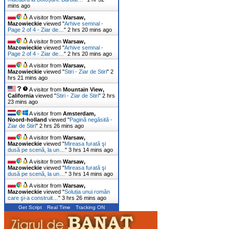
mins ago
A visitor from
Warsaw,
Mazowieckie
viewed "
Arhive semnal -
Page 2 of 4 - Ziar de…
"
2 hrs 20 mins ago
A visitor from
Warsaw,
Mazowieckie
viewed "
Arhive semnal -
Page 2 of 4 - Ziar de…
"
2 hrs 20 mins ago
A visitor from
Warsaw,
Mazowieckie
viewed "
Stiri - Ziar de Stiri
"
2
hrs 21 mins ago
A visitor from
Mountain View,
California
viewed "
Stiri - Ziar de Stiri
"
2 hrs
23 mins ago
A visitor from
Amsterdam,
Noord-holland
viewed "
Pagină negăsită -
Ziar de Stiri
"
2 hrs 26 mins ago
A visitor from
Warsaw,
Mazowieckie
viewed "
Mireasa furată şi
dusă pe scenă, la un…
"
3 hrs 14 mins ago
A visitor from
Warsaw,
Mazowieckie
viewed "
Mireasa furată şi
dusă pe scenă, la un…
"
3 hrs 14 mins ago
A visitor from
Warsaw,
Mazowieckie
viewed "
Soluția unui român
care şi-a construit…
"
3 hrs 26 mins ago
Get Script
Real Time
Tracking ON