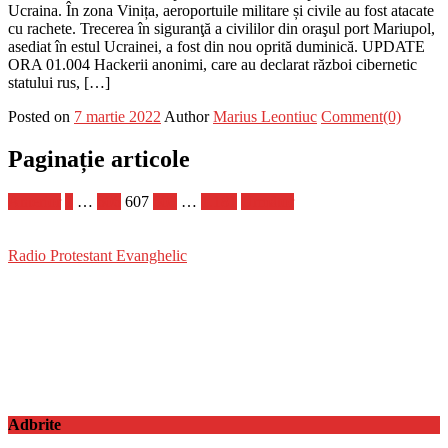
Ucraina. În zona Vinița, aeroportuile militare și civile au fost atacate
cu rachete. Trecerea în siguranţă a civililor din oraşul port Mariupol,
asediat în estul Ucrainei, a fost din nou oprită duminică. UPDATE
ORA 01.004 Hackerii anonimi, care au declarat război cibernetic
statului rus, […]
Posted on
7 martie 2022
Author
Marius Leontiuc
Comment(0)
Paginație articole
Anterior
1
…
606
607
608
…
1.181
Următor
Radio Protestant Evanghelic
Adbrite