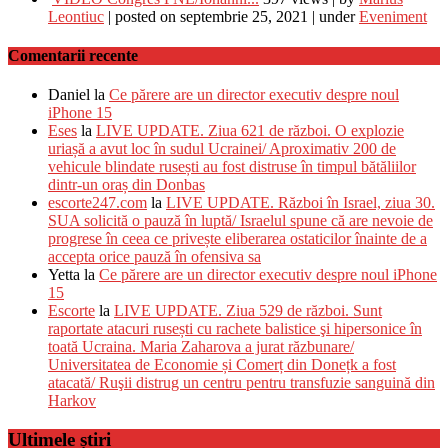
Leontiuc
|
posted on septembrie 25, 2021
|
under
Eveniment
Comentarii recente
Daniel
la
Ce părere are un director executiv despre noul
iPhone 15
Eses
la
LIVE UPDATE. Ziua 621 de război. O explozie
uriașă a avut loc în sudul Ucrainei/ Aproximativ 200 de
vehicule blindate rusești au fost distruse în timpul bătăliilor
dintr-un oraș din Donbas
escorte247.com
la
LIVE UPDATE. Război în Israel, ziua 30.
SUA solicită o pauză în luptă/ Israelul spune că are nevoie de
progrese în ceea ce privește eliberarea ostaticilor înainte de a
accepta orice pauză în ofensiva sa
Yetta
la
Ce părere are un director executiv despre noul iPhone
15
Escorte
la
LIVE UPDATE. Ziua 529 de război. Sunt
raportate atacuri rusești cu rachete balistice şi hipersonice în
toată Ucraina. Maria Zaharova a jurat răzbunare/
Universitatea de Economie și Comerț din Donețk a fost
atacată/ Ruşii distrug un centru pentru transfuzie sanguină din
Harkov
Ultimele știri