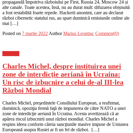
propagandă împotriva războiului pe First, Russia 24, Moscow 24 și
alte canale. Toate acestea, însă, nu au durat mult: difuzarea obișnuită
a fost restabilită foarte repede. Hackerii anonimi, care au declarat
război cibernetic statului rus, au spart duminică emisiunile online ale
mai […]
Posted on
7 martie 2022
Author
Marius Leontiuc
Comment(0)
Flux-stiri
Charles Michel, despre instituirea unei
zone de interdicţie aeriană în Ucraina:
Un risc de izbucnire a celui de-al III-lea
Război Mondial
Charles Michel, preşedintele Consiliului European, a reafirmat,
duminică, opoziţia fermă faţă de impunerea de către NATO a unei
zone de interdicţie aeriană în Ucraina. Acesta avertizează că ar
apărea riscul izbucnirii unui război mondial. Charles Michel a
respins ideea conform căreia sancţiunile masive impuse de Uniunea
Europeană asupra Rusiei ar fi un fel de război. […]