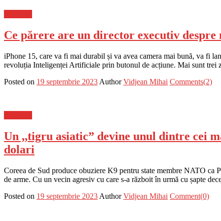
Flux-stiri
Ce părere are un director executiv despre
iPhone 15, care va fi mai durabil și va avea camera mai bună, va fi la
revoluția Inteligenței Artificiale prin butonul de acțiune. Mai sunt trei
Posted on
19 septembrie 2023
Author
Vidjean Mihai
Comments(2)
Flux-stiri
Un ,,tigru asiatic” devine unul dintre cei 
dolari
Coreea de Sud produce obuziere K9 pentru state membre NATO ca Poloni
de arme. Cu un vecin agresiv cu care s-a războit în urmă cu șapte decen
Posted on
19 septembrie 2023
Author
Vidjean Mihai
Comment(0)