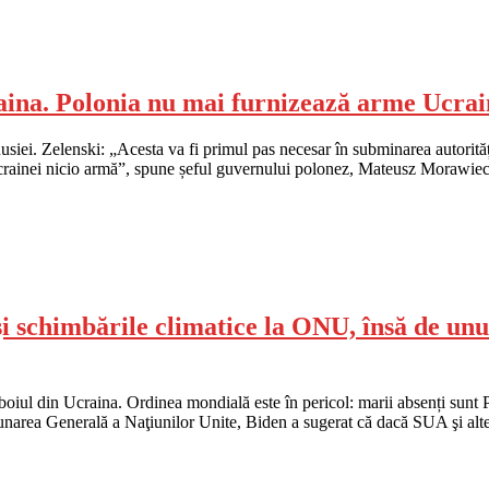
ina. Polonia nu mai furnizează arme Ucrai
iei. Zelenski: „Acesta va fi primul pas necesar în subminarea autorităț
inei nicio armă”, spune șeful guvernului polonez, Mateusz Morawiecki,
i schimbările climatice la ONU, însă de unul 
ăzboiul din Ucraina. Ordinea mondială este în pericol: marii absenți sunt
dunarea Generală a Naţiunilor Unite, Biden a sugerat că dacă SUA şi al