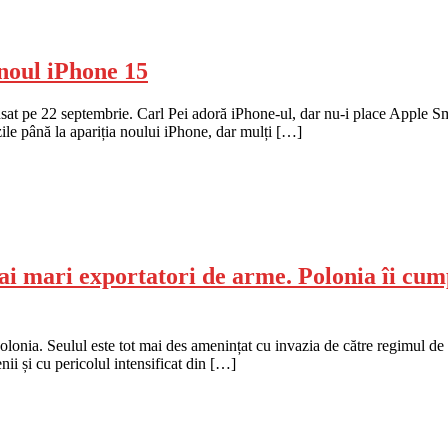
 noul iPhone 15
nsat pe 22 septembrie. Carl Pei adoră iPhone-ul, dar nu-i place Apple S
 zile până la apariția noului iPhone, dar mulți […]
mai mari exportatori de arme. Polonia îi cum
a. Seulul este tot mai des amenințat cu invazia de către regimul de l
ii și cu pericolul intensificat din […]