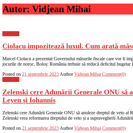
Autor:
Vidjean Mihai
Flux-stiri
Ciolacu impozitează luxul. Cum arată măsu
Marcel Ciolacu a prezentat Guvernului măsurile fiscale care vor fi impl
jocurile de noroc. Boloș: România trebuie să reducă deficitul bugetar
Posted on
21 septembrie 2023
Author
Vidjean Mihai
Comment(0)
Flux-stiri
Zelenski cere Adunării Generale ONU să anu
Leyen și Iohannis
Zelenski cere Adunării Generale ONU să anuleze dreptul de veto al Rus
Zelenski vrea reformarea dreptului de veto și a supravegherii Adunări
Posted on
21 septembrie 2023
Author
Vidjean Mihai
Comment(0)