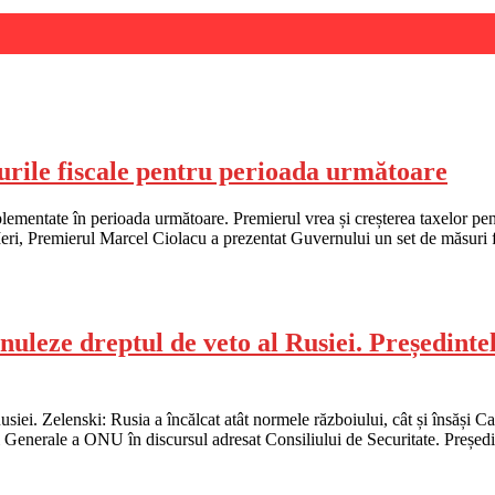
rile fiscale pentru perioada următoare
ementate în perioada următoare. Premierul vrea și creșterea taxelor pent
 Ieri, Premierul Marcel Ciolacu a prezentat Guvernului un set de măsuri
leze dreptul de veto al Rusiei. Președintel
iei. Zelenski: Rusia a încălcat atât normele războiului, cât și însăși 
i Generale a ONU în discursul adresat Consiliului de Securitate. Președ