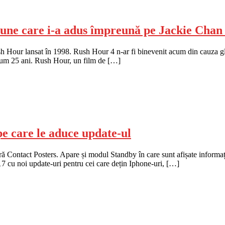
iune care i-a adus împreună pe Jackie Chan
ush Hour lansat în 1998. Rush Hour 4 n-ar fi binevenit acum din cauza 
 acum 25 ani. Rush Hour, un film de […]
pe care le aduce update-ul
ără Contact Posters. Apare și modul Standby în care sunt afișate informa
17 cu noi update-uri pentru cei care dețin Iphone-uri, […]