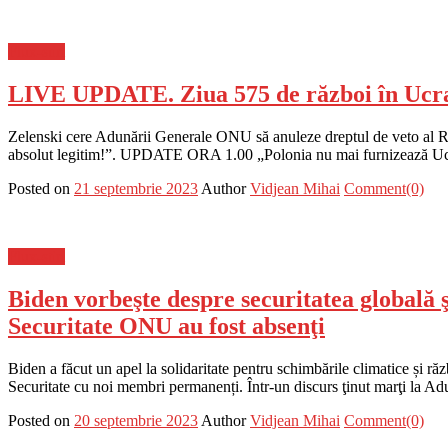
Flux-stiri
LIVE UPDATE. Ziua 575 de război în Ucra
Zelenski cere Adunării Generale ONU să anuleze dreptul de veto al Rus
absolut legitim!”. UPDATE ORA 1.00 „Polonia nu mai furnizează Ucra
Posted on
21 septembrie 2023
Author
Vidjean Mihai
Comment(0)
Flux-stiri
Biden vorbeşte despre securitatea globală ş
Securitate ONU au fost absenţi
Biden a făcut un apel la solidaritate pentru schimbările climatice și r
Securitate cu noi membri permanenți. Într-un discurs ţinut marţi la A
Posted on
20 septembrie 2023
Author
Vidjean Mihai
Comment(0)