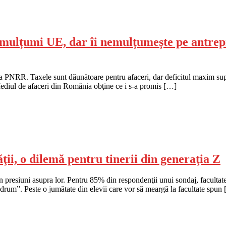
a mulțumi UE, dar îi nemulțumește pe antrep
esa PNRR. Taxele sunt dăunătoare pentru afaceri, dar deficitul maxim su
 Mediul de afaceri din România obţine ce i s-a promis […]
ăţii, o dilemă pentru tinerii din generaţia Z
un presiuni asupra lor. Pentru 85% din respondenţii unui sondaj, faculta
iul drum”. Peste o jumătate din elevii care vor să meargă la facultate spun