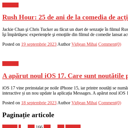
Flux-stiri
Rush Hour: 25 de ani de la comedia de acţ
Jackie Chan şi Chris Tucker au făcut un duet de senzaţie în filmul R
îşi împărtăşesc experienţele şi emoţiile din filmul de comedie lansat
Posted on
19 septembrie 2023
Author
Vidjean Mihai
Comment(0)
Flux-stiri
A apărut noul iOS 17. Care sunt noutățile 
iOS 17 vine preinstalat pe noile iPhone 15, iar printre noutăți se num
interactive și un nou update la aplicația Messages. A apărut noul iOS 
Posted on
18 septembrie 2023
Author
Vidjean Mihai
Comment(0)
Paginație articole
Anterior
1
…
165
166
167
…
728
Următor