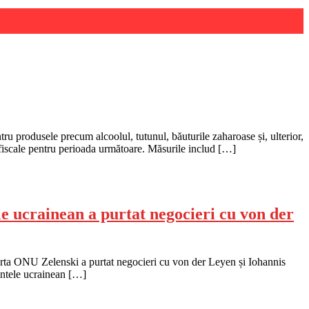
ru produsele precum alcoolul, tutunul, băuturile zaharoase și, ulterior,
 fiscale pentru perioada următoare. Măsurile includ […]
e ucrainean a purtat negocieri cu von der
Carta ONU Zelenski a purtat negocieri cu von der Leyen și Iohannis
intele ucrainean […]