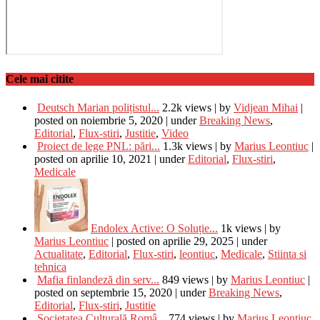
Cele mai citite
Deutsch Marian polițistul...
2.2k views
|
by
Vidjean Mihai
|
posted on noiembrie 5, 2020
|
under
Breaking News
,
Editorial
,
Flux-stiri
,
Justitie
,
Video
Proiect de lege PNL: pări...
1.3k views
|
by
Marius Leontiuc
|
posted on aprilie 10, 2021
|
under
Editorial
,
Flux-stiri
,
Medicale
Endolex Active: O Soluție...
1k views
|
by
Marius Leontiuc
|
posted on aprilie 29, 2025
|
under
Actualitate
,
Editorial
,
Flux-stiri
,
leontiuc
,
Medicale
,
Stiinta si
tehnica
Mafia finlandeză din serv...
849 views
|
by
Marius Leontiuc
|
posted on septembrie 15, 2020
|
under
Breaking News
,
Editorial
,
Flux-stiri
,
Justitie
Societatea Culturală Româ...
774 views
|
by
Marius Leontiuc