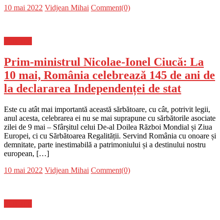
Posted
Author
10 mai 2022
Vidjean Mihai
Comment(0)
on
Flux-stiri
Prim-ministrul Nicolae-Ionel Ciucă: La
10 mai, România celebrează 145 de ani de
la declararea Independenței de stat
Este cu atât mai importantă această sărbătoare, cu cât, potrivit legii,
anul acesta, celebrarea ei nu se mai suprapune cu sărbătorile asociate
zilei de 9 mai – Sfârșitul celui De-al Doilea Război Mondial și Ziua
Europei, ci cu Sărbătoarea Regalității. Servind România cu onoare și
demnitate, parte inestimabilă a patrimoniului și a destinului nostru
european, […]
Posted
Author
10 mai 2022
Vidjean Mihai
Comment(0)
on
Flux-stiri