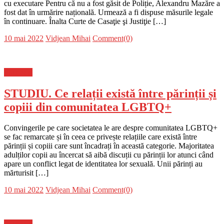
cu executare Pentru că nu a fost găsit de Poliție, Alexandru Mazăre a
fost dat în urmărire națională. Urmează a fi dispuse măsurile legale
în continuare. Înalta Curte de Casaţie şi Justiţie […]
Posted
Author
10 mai 2022
Vidjean Mihai
Comment(0)
on
Flux-stiri
STUDIU. Ce relații există între părinții și
copiii din comunitatea LGBTQ+
Convingerile pe care societatea le are despre comunitatea LGBTQ+
se fac remarcate și în ceea ce privește relațiile care există între
părinții și copiii care sunt încadrați în această categorie. Majoritatea
adulților copii au încercat să aibă discuții cu părinții lor atunci când
apare un conflict legat de identitatea lor sexuală. Unii părinți au
mărturisit […]
Posted
Author
10 mai 2022
Vidjean Mihai
Comment(0)
on
Flux-stiri