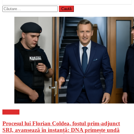
Caută
după:
Flux-stiri
Procesul lui Florian Coldea, fostul prim-adjunct
SRI, avansează în instanță: DNA primește undă