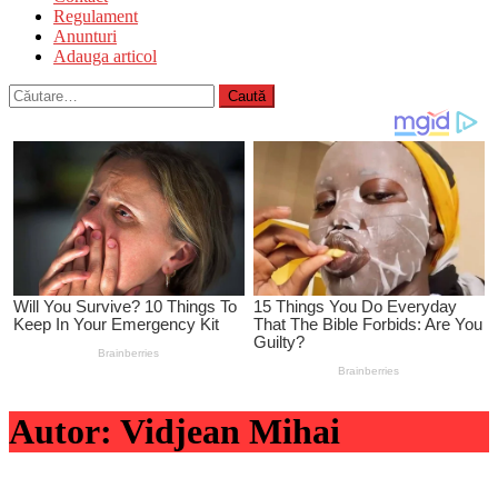
Regulament
Anunturi
Adauga articol
Caută
după:
Autor:
Vidjean Mihai