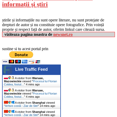
informații şi ştiri
știrile și informațiile nu sunt opere literare, nu sunt protejate de
drepturi de autor și nu constituie opere fotografice. Prin voință
proprie și respect față de autor, oferim linkul care citează sursa.
viziteaza pagina noastra de
newsnet.ro
sustine si tu acest portal prin
Live Traffic Feed
A visitor from
Warsaw,
Mazowieckie
viewed "
Procesul lui Florian
Coldea, fostul…
"
4 mins ago
A visitor from
Warsaw,
Mazowieckie
viewed "
Procesul lui Florian
Coldea, fostul…
"
4 mins ago
A visitor from
Shanghai
viewed
"
Arhive costă - Ziar de Stiri
"
14 mins ago
A visitor from
Shanghai
viewed
"
Arhive costă - Ziar de Stiri
"
14 mins ago