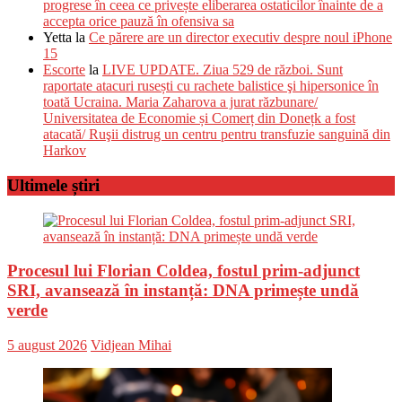
progrese în ceea ce privește eliberarea ostaticilor înainte de a
accepta orice pauză în ofensiva sa
Yetta
la
Ce părere are un director executiv despre noul iPhone
15
Escorte
la
LIVE UPDATE. Ziua 529 de război. Sunt
raportate atacuri rusești cu rachete balistice şi hipersonice în
toată Ucraina. Maria Zaharova a jurat răzbunare/
Universitatea de Economie și Comerț din Donețk a fost
atacată/ Ruşii distrug un centru pentru transfuzie sanguină din
Harkov
Ultimele știri
Procesul lui Florian Coldea, fostul prim-adjunct
SRI, avansează în instanță: DNA primește undă
verde
Posted
Author
5 august 2026
Vidjean Mihai
on