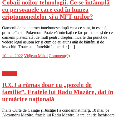
Cobaii noilor tehnologii. Ce se întâmplă
cu persoanele care cad în lumea
criptomonedelor și a NFT-urilor?
Oamenii de pe internet înnebunesc după ceea ce sunt, în esență,
primate în stil Pokémon. Poate vă întrebați ce fac primatele și de ce
oamenii plătesc atât de mult pentru drepturi incerte din punct de
vedere legal asupra lor și cum de ați ajuns atât de bătrâni și de
învechiți. Toate sunt întrebări bune, dar […]
Posted
Author
10 mai 2022
Vidjean Mihai
Comment(0)
on
Flux-stiri
ICCJ a rămas doar cu „pozele de
familie”. Fratele lui Radu Mazăre, dat în
urmărire națională
Înalta Curte de Casaţie şi Justiţie l-a condamnat marți, 10 mai, pe
Alexandru Mazăre, fratele lui Radu Mazăre, la trei ani de închisoare