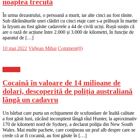
noaptea trecută
În urma dezastrului, o persoană a murit, iar alte cinci au fost rănite.
Sub dărâmăturile unei clădiri cu cinci etaje care s-a prăbușit în martie
la Izyum au fost găsite cadavrele a 44 de civili uciși. Rușii susțin că
are o rază de acțiune între 2.000 și 3.000 de kilometri, în funcție de
aparatul de […]
Posted
Author
10 mai 2022
Vidjean Mihai
Comment(0)
on
Flux-stiri
Cocaină în valoare de 14 milioane de
dolari, descoperită de poliția australiană
lângă un cadavru
Un bărbat care purta un echipament de scufundare de înaltă calitate
a fost găsit luni, zăcând inconştient lângă râul Hunter, la aproximativ
170 de kilometri nord de Sydney, a declarat poliţia din New South
Wales. Mai multe pachete, care conţineau un praf alb despre care se
crede că ar fi cocaină, au fost găsite în […]