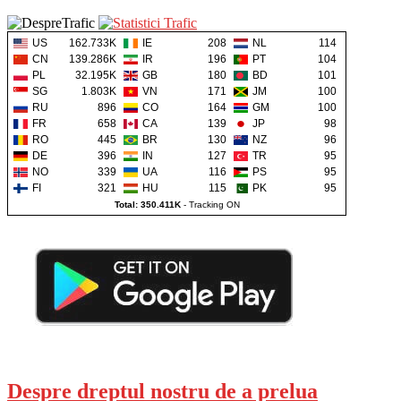
US
162.733K
IE
208
NL
114
CN
139.286K
IR
196
PT
104
PL
32.195K
GB
180
BD
101
SG
1.803K
VN
171
JM
100
RU
896
CO
164
GM
100
FR
658
CA
139
JP
98
RO
445
BR
130
NZ
96
DE
396
IN
127
TR
95
NO
339
UA
116
PS
95
FI
321
HU
115
PK
95
Total: 350.411K
-
Tracking ON
Despre dreptul nostru de a prelua