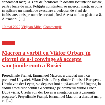
condamnat marţi la 3 ani de închisoare în dosarul locuinţelor sociale,
pentru luare de mită. Poliţiştii constănţeni au încercat, marţi, să pună
în aplicare un mandat de executare a pedepsei de 3 ani de
închisoare, emis pe numele acestuia, însă Acesta nu l-au găsit acasă.
Alexandru […]
Posted
Author
10 mai 2022
Vidjean Mihai
Comment(0)
on
Flux-stiri
Macron a vorbit cu Viktor Orban, în
efortul de a-l convinge să accepte
sancțiunile contra Rusiei
Preşedintele Franţei, Emmanuel Macron, a discutat marţi cu
premierul Ungariei, Viktor Orban. Preşedintele Comisiei Europene,
Ursula von der Leyen, s-a deplasat luni după-amiază în Ungaria, în
cadrul eforturilor pentru a-l convinge pe premierul Viktor Orban.
După vizită, Ursula von der Leyen a anunţat că există „anumite
progrese”. Preşedintele Franţei, Emmanuel Macron, a discutat marţi
cu […]