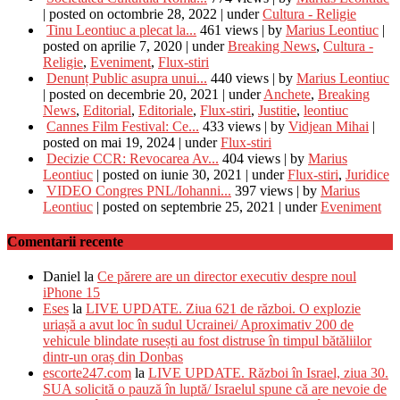
|
posted on octombrie 28, 2022
|
under
Cultura - Religie
Tinu Leontiuc a plecat la...
461 views
|
by
Marius Leontiuc
|
posted on aprilie 7, 2020
|
under
Breaking News
,
Cultura -
Religie
,
Eveniment
,
Flux-stiri
Denunț Public asupra unui...
440 views
|
by
Marius Leontiuc
|
posted on decembrie 20, 2021
|
under
Anchete
,
Breaking
News
,
Editorial
,
Editoriale
,
Flux-stiri
,
Justitie
,
leontiuc
Cannes Film Festival: Ce...
433 views
|
by
Vidjean Mihai
|
posted on mai 19, 2024
|
under
Flux-stiri
Decizie CCR: Revocarea Av...
404 views
|
by
Marius
Leontiuc
|
posted on iunie 30, 2021
|
under
Flux-stiri
,
Juridice
VIDEO Congres PNL/Iohanni...
397 views
|
by
Marius
Leontiuc
|
posted on septembrie 25, 2021
|
under
Eveniment
Comentarii recente
Daniel
la
Ce părere are un director executiv despre noul
iPhone 15
Eses
la
LIVE UPDATE. Ziua 621 de război. O explozie
uriașă a avut loc în sudul Ucrainei/ Aproximativ 200 de
vehicule blindate rusești au fost distruse în timpul bătăliilor
dintr-un oraș din Donbas
escorte247.com
la
LIVE UPDATE. Război în Israel, ziua 30.
SUA solicită o pauză în luptă/ Israelul spune că are nevoie de