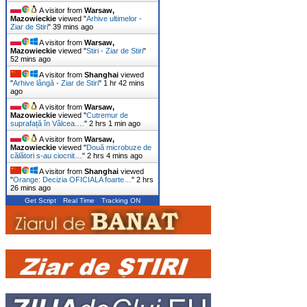
A visitor from
Warsaw,
Mazowieckie
viewed "
Arhive ultimelor -
Ziar de Stiri
"
39 mins ago
A visitor from
Warsaw,
Mazowieckie
viewed "
Stiri - Ziar de Stiri
"
52 mins ago
A visitor from
Shanghai
viewed
"
Arhive lângă - Ziar de Stiri
"
1 hr 42 mins
ago
A visitor from
Warsaw,
Mazowieckie
viewed "
Cutremur de
suprafață în Vâlcea.…
"
2 hrs 1 min ago
A visitor from
Warsaw,
Mazowieckie
viewed "
Două microbuze de
călători s-au ciocnit…
"
2 hrs 4 mins ago
A visitor from
Shanghai
viewed
"
Orange: Decizia OFICIALA foarte…
"
2 hrs
26 mins ago
Get Script
Real Time
Tracking ON