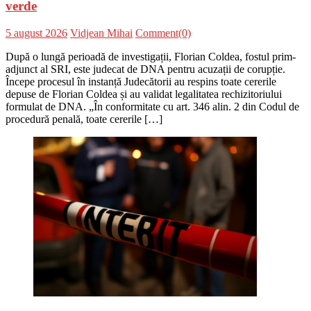
verde
Posted
Author
5 august 2026
Vidjean Mihai
Comment(0)
on
După o lungă perioadă de investigații, Florian Coldea, fostul prim-
adjunct al SRI, este judecat de DNA pentru acuzații de corupție.
Începe procesul în instanță Judecătorii au respins toate cererile
depuse de Florian Coldea și au validat legalitatea rechizitoriului
formulat de DNA. „În conformitate cu art. 346 alin. 2 din Codul de
procedură penală, toate cererile […]