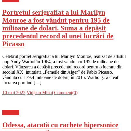
Portretul serigrafiat a lui Marilyn
Monroe a fost vândut pentru 195 de
milioane de dolari. Suma a depășit
precedentul record al unei lucrări de
Picasso
Celebrul portret serigrafiat a lui Marilyn Monroe, realizat de artistul
pop Andy Warhol în 1964, a fost vândut cu 195 de milioane de
dolari. Vânzarea a depășit precedentul record pentru o lucrare din
secolul XX, intitulată „Femeile din Alger” de Pablo Picasso,
vândută cu 179,4 milioane de dolari, în 2015. Warhol și-a creat
lucrarea pornind […]
Posted
Author
10 mai 2022
Vidjean Mihai
Comment(0)
on
Flux-stiri
Odessa, atacată cu rachete hipersonice