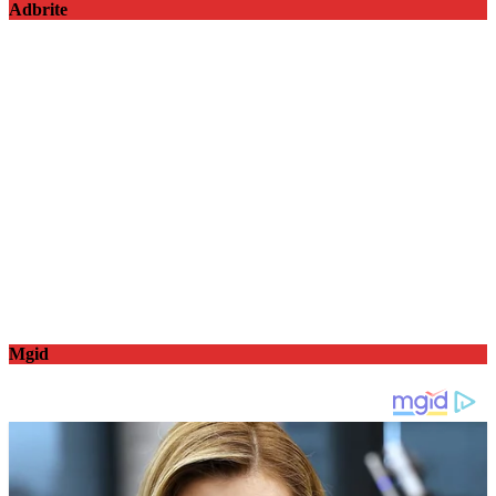
Adbrite
Mgid