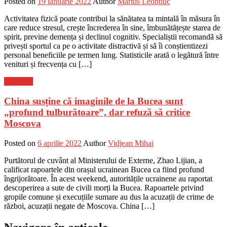
Posted on
19 ianuarie 2022
Author
Marius Leontiuc
Activitatea fizică poate contribui la sănătatea ta mintală în măsura în
care reduce stresul, crește încrederea în sine, îmbunătățește starea de
spirit, previne demența și declinul cognitiv. Specialiștii recomandă să
privești sportul ca pe o activitate distractivă și să îi conștientizezi
personal beneficiile pe termen lung. Statisticile arată o legătură între
venituri și frecvența cu […]
Flux-stiri
China susține că imaginile de la Bucea sunt
„profund tulburătoare”, dar refuză să critice
Moscova
Posted on
6 aprilie 2022
Author
Vidjean Mihai
Purtătorul de cuvânt al Ministerului de Externe, Zhao Lijian, a
calificat rapoartele din orașul ucrainean Bucea ca fiind profund
îngrijorătoare. În acest weekend, autoritățile ucrainene au raportat
descoperirea a sute de civili morți la Bucea. Rapoartele privind
gropile comune și execuțiile sumare au dus la acuzații de crime de
război, acuzații negate de Moscova. China […]