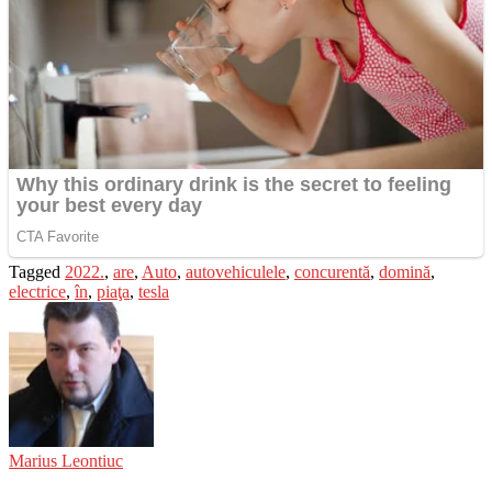
Tagged
2022.
,
are
,
Auto
,
autovehiculele
,
concurentă
,
domină
,
electrice
,
în
,
piaţa
,
tesla
Marius Leontiuc