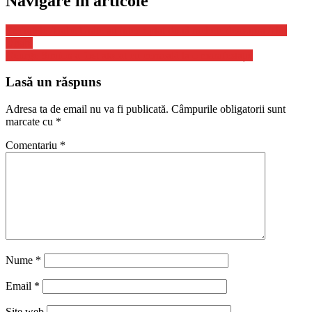
Navigare în articole
Emiratele Arabe Unite au interceptat două rachete deasupra Abu
Dhabi
George Simion a fost atacat cu cerneală la o manifestație
Lasă un răspuns
Adresa ta de email nu va fi publicată.
Câmpurile obligatorii sunt
marcate cu
*
Comentariu
*
Nume
*
Email
*
Site web