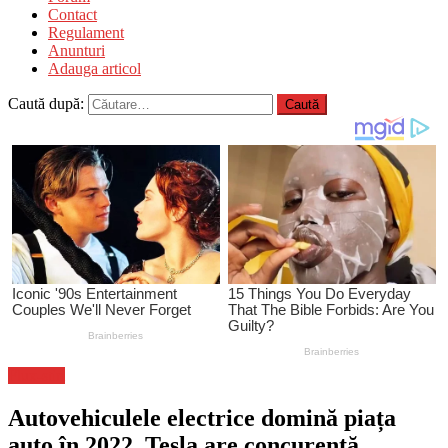
Contact
Regulament
Anunturi
Adauga articol
Caută după:
Flux-stiri
Autovehiculele electrice domină piața
auto în 2022. Tesla are concurență