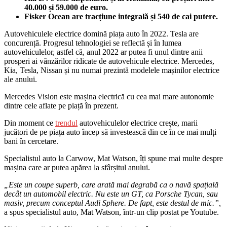
40.000 și 59.000 de euro.
Fisker Ocean are tracțiune integrală și 540 de cai putere.
Autovehiculele electrice domină piața auto în 2022. Tesla are
concurență. Progresul tehnologiei se reflectă și în lumea
autovehiculelor, astfel că, anul 2022 ar putea fi unul dintre anii
prosperi ai vânzărilor ridicate de autovehicule electrice. Mercedes,
Kia, Tesla, Nissan și nu numai prezintă modelele mașinilor electrice
ale anului.
Mercedes Vision este mașina electrică cu cea mai mare autonomie
dintre cele aflate pe piață în prezent.
Din moment ce
trendul
autovehiculelor electrice crește, marii
jucători de pe piața auto încep să investească din ce în ce mai mulți
bani în cercetare.
Specialistul auto la Carwow, Mat Watson, îți spune mai multe despre
mașina care ar putea apărea la sfârșitul anului.
„
Este un coupe superb, care arată mai degrabă ca o navă spațială
decât un automobil electric. Nu este un GT, ca Porsche Tycan, sau
masiv, precum conceptul Audi Sphere. De fapt, este destul de mic.”,
a spus specialistul auto, Mat Watson, într-un clip postat pe Youtube.