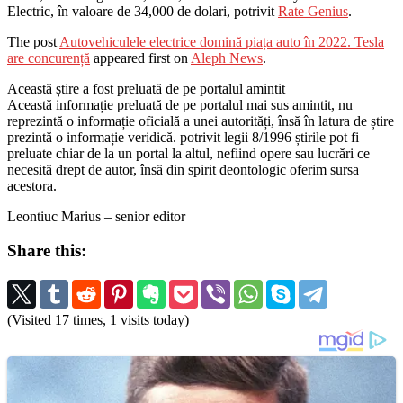
Electric, în valoare de 34,000 de dolari, potrivit
Rate Genius
.
The post
Autovehiculele electrice domină piața auto în 2022. Tesla
are concurență
appeared first on
Aleph News
.
Această știre a fost preluată de pe portalul amintit
Această informație preluată de pe portalul mai sus amintit, nu
reprezintă o informație oficială a unei autorități, însă în latura de știre
prezintă o informație veridică. potrivit legii 8/1996 știrile pot fi
preluate chiar de la un portal la altul, nefiind opere sau lucrări ce
necesită drept de autor, însă din spirit deontologic oferim sursa
acestora.
Leontiuc Marius – senior editor
Share this:
(Visited 17 times, 1 visits today)