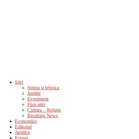
Stiri
Stiinta si tehnica
Justitie
Eveniment
Flux-stiri
Cultura – Religie
Breaking News
Economice
Editorial
Juridice
Forum