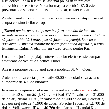
Nici coreenii de la Kia nu se lasă mai prejos în ce privește
autovehiculele electrice. Noua lor mașina electrică, EV6 este
prezentată de superstarul tenisului mondial, Rafael Nadal.
Asiaticii sunt cei care țin pasul cu Tesla și au un avantaj consistent
asupra constructorilor europeni.
„Timpul prețios pe care-l petrec în afara terenului de joc, îmi
permite să mă gânesc la noile inovații. Unii oameni cred că trebuie
să facem schimbări uriașe, ca să facem o diferență. Dar nu e
adevărat. O singură schimbare poate face lumea diferită.”
, a spus
tenismenul Rafael Nadal, într-un video promo pentru Kia.
Un alt nou jucător pe piața autovehiculelor electrice este compania
americană de vehicule electrice Fisker.
Aceasta propune pentru anul acesta modelul SUV – Ocean.
Automobilul va costa aproximativ 40.000 de dolari și va avea o
autonomie de 400 de kilometri.
În aceeași categorie a celor mai bune autovehicule
electrice
ale
anului 2022 se numără și: Chevrolet Bolt EV, în valoare de 31,000
de dolari, Nissan LEAF, în valoare de 27,400 de dolari, Polestar 2,
al cărui preț este de 45,900 de dolari, Porsche Taycan, la 82,700 de
dolari, Volkswagen ID4, la 40,760 de dolari sau Hyundai Kona