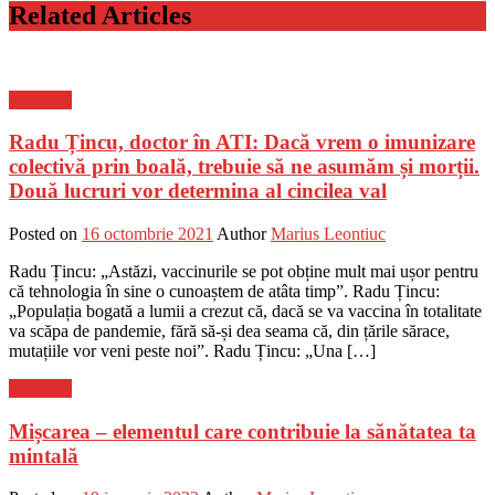
Related Articles
Flux-stiri
Radu Țincu, doctor în ATI: Dacă vrem o imunizare
colectivă prin boală, trebuie să ne asumăm și morții.
Două lucruri vor determina al cincilea val
Posted on
16 octombrie 2021
Author
Marius Leontiuc
Radu Țincu: „Astăzi, vaccinurile se pot obține mult mai ușor pentru
că tehnologia în sine o cunoaștem de atâta timp”. Radu Țincu:
„Populația bogată a lumii a crezut că, dacă se va vaccina în totalitate
va scăpa de pandemie, fără să-și dea seama că, din țările sărace,
mutațiile vor veni peste noi”. Radu Țincu: „Una […]
Flux-stiri
Mișcarea – elementul care contribuie la sănătatea ta
mintală