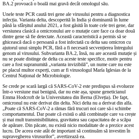
BA.2 provoacă o boală mai gravă decât omologul său.
Unele teste PCR caută trei gene ale virusului pentru a diagnostica
infecția. Varianta delta, descoperită în India și dominantă în lume
până la sfârșitul anului 2021, a fost găsită în toate cele trei gene, dar
versiunea clasică a omicronului are o mutație care face ca doar două
dintre gene să fie detectate. Această caracteristică a permis să se
ghicească dacă o persoană a fost infectată cu delta sau omicron cu
ajutorul unui simplu PCR, fără a fi necesară secvențierea întregului
genom al virusului. Subvarianta BA.2, însă, nu are această mutație și
nu se poate distinge de delta cu aceste teste specifice, motiv pentru
care a fost supranumită „varianta invizibilă”, un nume care nu este
pe placul multor experți, cum ar fi virusologul María Iglesias de la
Centrul Național de Microbiologie.
Se crede pe scară largă că SARS-CoV-2 este predispus să evolueze
într-o versiune mai benignă, dar nu este așa, spune geneticianul
Emma Hodcroft de la Universitatea din Berna (Elveția). De fapt,
omicronul nu este derivat din delta. Nici delta nu a derivat din alfa.
„Poate că SARS-CoV-2 a rămas fără trucuri noi care să-i schimbe
comportamentul. Dar poate că există o altă combinație care va crește
și mai mult transmisibilitatea, gravitatea sau capacitatea de a scăpa
de apărare. Din păcate, nu există nicio modalitate de a prezice acest
lucru. De aceea este atât de important să continuăm să investim în
supravegherea virusurilor”, avertizează ea.