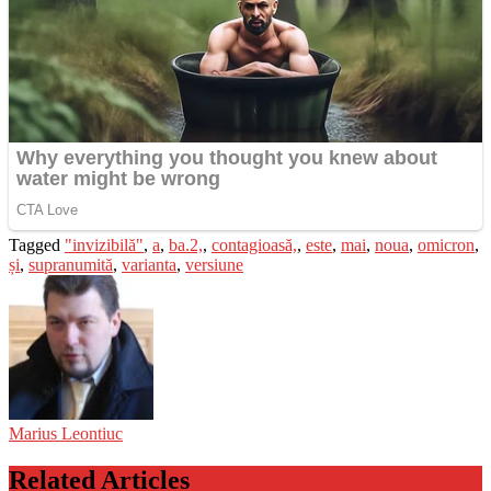
Tagged
"invizibilă"
,
a
,
ba.2,
,
contagioasă,
,
este
,
mai
,
noua
,
omicron
,
și
,
supranumită
,
varianta
,
versiune
Marius Leontiuc
Related Articles