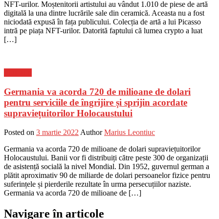
NFT-urilor. Moștenitorii artistului au vândut 1.010 de piese de artă
digitală la una dintre lucrările sale din ceramică. Aceasta nu a fost
niciodată expusă în fața publicului. Colecția de artă a lui Picasso
intră pe piața NFT-urilor. Datorită faptului că lumea crypto a luat
[…]
Flux-stiri
Germania va acorda 720 de milioane de dolari
pentru serviciile de îngrijire și sprijin acordate
supraviețuitorilor Holocaustului
Posted on
3 martie 2022
Author
Marius Leontiuc
Germania va acorda 720 de milioane de dolari supraviețuitorilor
Holocaustului. Banii vor fi distribuiți către peste 300 de organizații
de asistență socială la nivel Mondial. Din 1952, guvernul german a
plătit aproximativ 90 de miliarde de dolari persoanelor fizice pentru
suferințele și pierderile rezultate în urma persecuțiilor naziste.
Germania va acorda 720 de milioane de […]
Navigare în articole