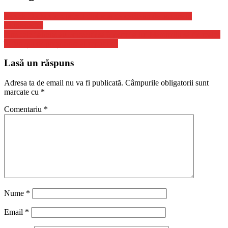
Novak Djokovic a primit diploma de cetăţean de onoare în
Muntenegru
Partidele italiene au convenit să îi permită lui Mattarella să fie reales
în funcția de președinte al republicii
Lasă un răspuns
Adresa ta de email nu va fi publicată.
Câmpurile obligatorii sunt
marcate cu
*
Comentariu
*
Nume
*
Email
*