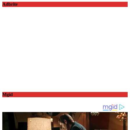
Adbrite
Mgid