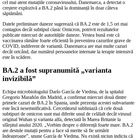
cel mai atent mutațiile coronavirusului, Danemarca, a detectat o
creștere explozivă a BA.2 până la dominanță în doar câteva
săptămâni.
Datele preliminare daneze sugerează că BA.2 este de 1,5 ori mai
contagios decât subtipul clasic Omicron, potrivit rezultatelor
publicate miercuri de autoritățile daneze. Vestea bună este că
vaccinarea rămâne foarte eficientă în prevenirea cazurilor grave de
COVID, indiferent de variantă. Danemarca are mai multe cazuri
decât oricând, dar numărul persoanelor internate la terapie intensivă
este în scădere.
BA.2 a fost supranumită „varianta
invizibilă”
Echipa microbiologului Darío García de Viedma, de la spitalul
Gregorio Marañón din Madrid, a confirmat miercuri două dintre
primele cazuri de BA.2 în Spania, unde prezența acestei subvariante
este încă nesemnificativă. Cercetătorul subliniază că cele două
subtipuri de omicron sunt mai diferite unul de celălalt decât virusul
original Wuhan și varianta alfa, detectată în Marea Britanie la
sfârșitul anului 2020. „Vorbim despre o diferență foarte mare. BA.2
are destule mutații pentru a face să merite să fie urmărit
îndeaproape”, spune García de Viedma. Nu există niciun indiciu că