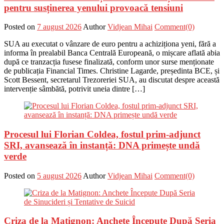
pentru susținerea yenului provoacă tensiuni
Posted on
7 august 2026
Author
Vidjean Mihai
Comment(0)
SUA au executat o vânzare de euro pentru a achiziționa yeni, fără a
informa în prealabil Banca Centrală Europeană, o mișcare aflată abia
după ce tranzacția fusese finalizată, conform unor surse menționate
de publicația Financial Times. Christine Lagarde, președinta BCE, și
Scott Bessent, secretarul Trezoreriei SUA, au discutat despre această
intervenție sâmbătă, potrivit uneia dintre […]
Procesul lui Florian Coldea, fostul prim-adjunct
SRI, avansează în instanță: DNA primește undă
verde
Posted on
5 august 2026
Author
Vidjean Mihai
Comment(0)
Criza de la Matignon: Anchete Începute După Seria