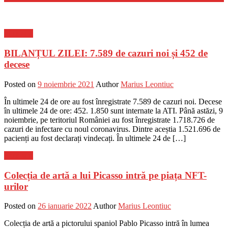
Flux-stiri
BILANȚUL ZILEI: 7.589 de cazuri noi și 452 de
decese
Posted on
9 noiembrie 2021
Author
Marius Leontiuc
În ultimele 24 de ore au fost înregistrate 7.589 de cazuri noi. Decese
în ultimele 24 de ore: 452. 1.850 sunt internate la ATI. Până astăzi, 9
noiembrie, pe teritoriul României au fost înregistrate 1.718.726 de
cazuri de infectare cu noul coronavirus. Dintre aceștia 1.521.696 de
pacienți au fost declarați vindecați. În ultimele 24 de […]
Flux-stiri
Colecția de artă a lui Picasso intră pe piața NFT-
urilor
Posted on
26 ianuarie 2022
Author
Marius Leontiuc
Colecția de artă a pictorului spaniol Pablo Picasso intră în lumea