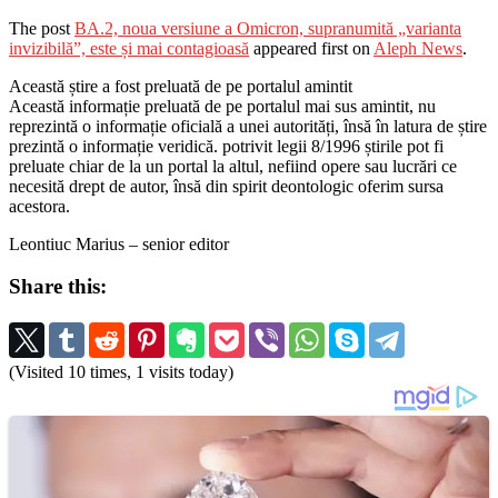
The post
BA.2, noua versiune a Omicron, supranumită „varianta
invizibilă”, este și mai contagioasă
appeared first on
Aleph News
.
Această știre a fost preluată de pe portalul amintit
Această informație preluată de pe portalul mai sus amintit, nu
reprezintă o informație oficială a unei autorități, însă în latura de știre
prezintă o informație veridică. potrivit legii 8/1996 știrile pot fi
preluate chiar de la un portal la altul, nefiind opere sau lucrări ce
necesită drept de autor, însă din spirit deontologic oferim sursa
acestora.
Leontiuc Marius – senior editor
Share this:
(Visited 10 times, 1 visits today)