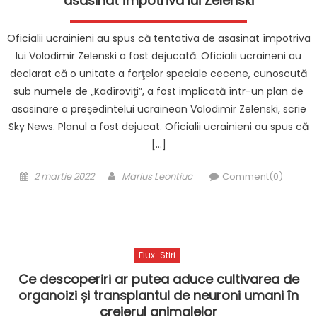
asasinat împotriva lui Zelenski
Oficialii ucrainieni au spus că tentativa de asasinat împotriva
lui Volodimir Zelenski a fost dejucată. Oficialii ucraineni au
declarat că o unitate a forţelor speciale cecene, cunoscută
sub numele de „Kadîroviţi”, a fost implicată într-un plan de
asasinare a preşedintelui ucrainean Volodimir Zelenski, scrie
Sky News. Planul a fost dejucat. Oficialii ucrainieni au spus că
[…]
Posted
Author
2 martie 2022
Marius Leontiuc
Comment(0)
on
Flux-Stiri
Ce descoperiri ar putea aduce cultivarea de
organoizi și transplantul de neuroni umani în
creierul animalelor