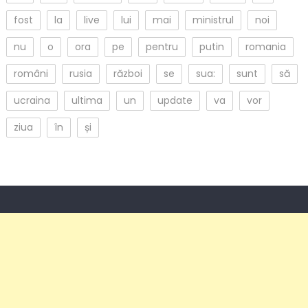
fost
la
live
lui
mai
ministrul
noi
nu
o
ora
pe
pentru
putin
romania
români
rusia
război
se
sua:
sunt
să
ucraina
ultima
un
update
va
vor
ziua
în
și