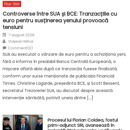
Flux-Stiri
Controverse între SUA și BCE: Tranzacțiile cu
euro pentru susținerea yenului provoacă
tensiuni
Posted
7 august 2026
on
Author
Vidjean Mihai
Comment(0)
SUA au executat o vânzare de euro pentru a achiziționa yeni,
fără a informa în prealabil Banca Centrală Europeană, o
mișcare aflată abia după ce tranzacția fusese finalizată,
conform unor surse menționate de publicația Financial
Times. Christine Lagarde, președinta BCE, și Scott Bessent,
secretarul Trezoreriei SUA, au discutat despre această
intervenție sâmbătă, potrivit uneia dintre […]
Procesul lui Florian Coldea, fostul
prim-adjunct SRI, avansează în