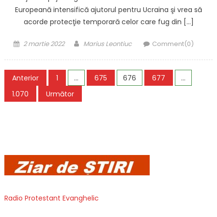
Europeană intensifică ajutorul pentru Ucraina şi vrea să
acorde protecţie temporară celor care fug din […]
Posted
Author
2 martie 2022
Marius Leontiuc
Comment(0)
on
Paginație
Anterior
1
…
675
676
677
…
articole
1.070
Următor
Radio Protestant Evanghelic