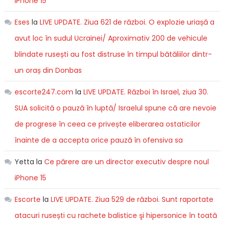
iPhone 15
Eses
la
LIVE UPDATE. Ziua 621 de război. O explozie uriașă a
avut loc în sudul Ucrainei/ Aproximativ 200 de vehicule
blindate rusești au fost distruse în timpul bătăliilor dintr-
un oraș din Donbas
escorte247.com
la
LIVE UPDATE. Război în Israel, ziua 30.
SUA solicită o pauză în luptă/ Israelul spune că are nevoie
de progrese în ceea ce privește eliberarea ostaticilor
înainte de a accepta orice pauză în ofensiva sa
Yetta
la
Ce părere are un director executiv despre noul
iPhone 15
Escorte
la
LIVE UPDATE. Ziua 529 de război. Sunt raportate
atacuri rusești cu rachete balistice şi hipersonice în toată