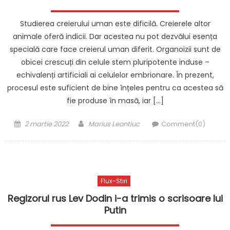
Studierea creierului uman este dificilă. Creierele altor
animale oferă indicii. Dar acestea nu pot dezvălui esența
specială care face creierul uman diferit. Organoizii sunt de
obicei crescuți din celule stem pluripotente induse –
echivalenți artificiali ai celulelor embrionare. În prezent,
procesul este suficient de bine înțeles pentru ca acestea să
fie produse în masă, iar […]
Posted
Author
2 martie 2022
Marius Leontiuc
Comment(0)
on
Flux-Stiri
Regizorul rus Lev Dodin i-a trimis o scrisoare lui
Putin