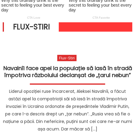
FLUX-STIRI
Flux-Stiri
Navalnîi face apel la populație să iasă în stradă
împotriva războiului declanșat de „țarul nebun”
Liderul opoziției ruse încarcerat, Aleksei Navalnîi, a făcut
astăzi apel la compatrioții săi să iasă în stradă împotriva
invaziei în Ucraina ordonate de președintele Vladimir Putin,
pe care l-a descris drept un „țar nebun”. „Rusia vrea să fie o
națiune a păcii. Din nefericire, puțini sunt cei care ne-ar numi
așa acum. Dar măcar să […]