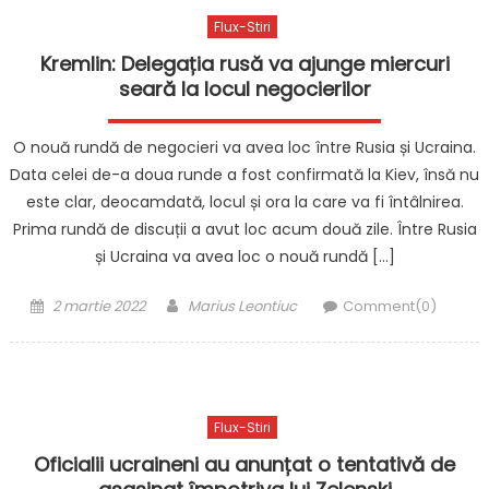
Flux-Stiri
Kremlin: Delegația rusă va ajunge miercuri
seară la locul negocierilor
O nouă rundă de negocieri va avea loc între Rusia și Ucraina.
Data celei de-a doua runde a fost confirmată la Kiev, însă nu
este clar, deocamdată, locul și ora la care va fi întâlnirea.
Prima rundă de discuții a avut loc acum două zile. Între Rusia
și Ucraina va avea loc o nouă rundă […]
Posted
Author
2 martie 2022
Marius Leontiuc
Comment(0)
on
Flux-Stiri
Oficialii ucraineni au anunțat o tentativă de