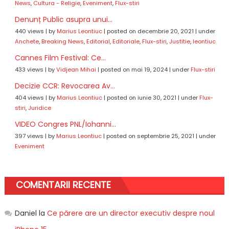
News
,
Cultura - Religie
,
Eveniment
,
Flux-stiri
Denunț Public asupra unui...
440 views
|
by
Marius Leontiuc
|
posted on decembrie 20, 2021
|
under
Anchete
,
Breaking News
,
Editorial
,
Editoriale
,
Flux-stiri
,
Justitie
,
leontiuc
Cannes Film Festival: Ce...
433 views
|
by
Vidjean Mihai
|
posted on mai 19, 2024
|
under
Flux-stiri
Decizie CCR: Revocarea Av...
404 views
|
by
Marius Leontiuc
|
posted on iunie 30, 2021
|
under
Flux-
stiri
,
Juridice
VIDEO Congres PNL/Iohanni...
397 views
|
by
Marius Leontiuc
|
posted on septembrie 25, 2021
|
under
Eveniment
COMENTARII RECENTE
Daniel
la
Ce părere are un director executiv despre noul