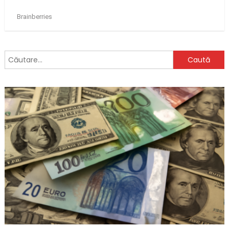
Caută
după: