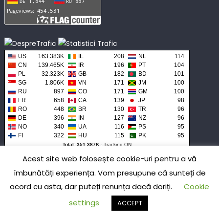
US
163.383K
IE
208
NL
114
CN
139.465K
IR
196
PT
104
PL
32.323K
GB
182
BD
101
SG
1.806K
VN
171
JM
100
RU
897
CO
171
GM
100
FR
658
CA
139
JP
98
RO
448
BR
130
TR
96
DE
396
IN
127
NZ
96
NO
340
UA
116
PS
95
FI
322
HU
115
PK
95
Total: 351.387K
-
Tracking ON
Acest site web folosește cookie-uri pentru a vă
îmbunătăți experiența. Vom presupune că sunteți de
acord cu asta, dar puteți renunța dacă doriți.
Cookie
settings
ACCEPT