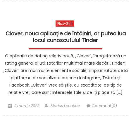
Flux-Stiri
Clover, noua aplicație de întâlniri, ar putea lua
locul cunoscutului Tinder
O aplicație de dating relativ nouă, „Clover”, înregistrează un
rating general al utilizatorilor mult mai mare decât „Tinder”.
„Clover” are mai multe elemente sociale, împrumutate de la
platforme de socializare precum Instagram, Twitch și
Facebook. „Clover” vrea să știe, cu exactitate, ce tip de
relație vrei, care sunt interesele tale și ce îți place să […]
Posted
Author
2 martie 2022
Marius Leontiuc
Comment(0)
on