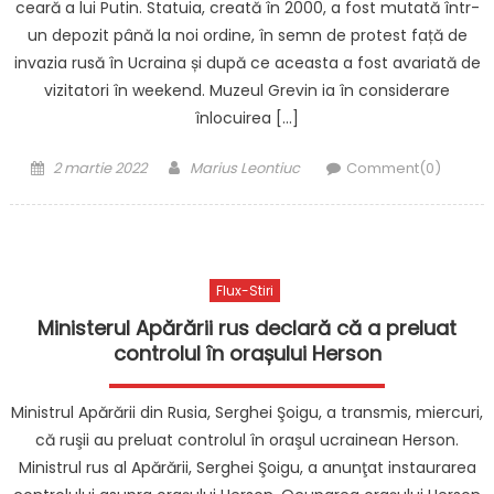
ceară a lui Putin. Statuia, creată în 2000, a fost mutată într-
un depozit până la noi ordine, în semn de protest față de
invazia rusă în Ucraina și după ce aceasta a fost avariată de
vizitatori în weekend. Muzeul Grevin ia în considerare
înlocuirea […]
Posted
Author
2 martie 2022
Marius Leontiuc
Comment(0)
on
Flux-Stiri
Ministerul Apărării rus declară că a preluat
controlul în orașului Herson
Ministrul Apărării din Rusia, Serghei Şoigu, a transmis, miercuri,
că ruşii au preluat controlul în oraşul ucrainean Herson.
Ministrul rus al Apărării, Serghei Şoigu, a anunţat instaurarea