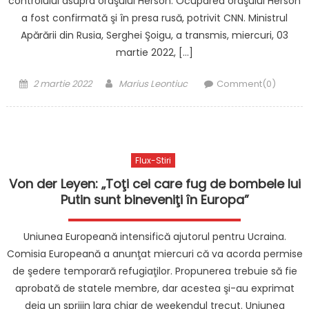
controlului asupra oraşului Herson. Ocuparea oraşului Herson
a fost confirmată şi în presa rusă, potrivit CNN. Ministrul
Apărării din Rusia, Serghei Şoigu, a transmis, miercuri, 03
martie 2022, […]
Posted
Author
2 martie 2022
Marius Leontiuc
Comment(0)
on
Flux-Stiri
Von der Leyen: „Toţi cei care fug de bombele lui
Putin sunt bineveniţi în Europa”
Uniunea Europeană intensifică ajutorul pentru Ucraina.
Comisia Europeană a anunţat miercuri că va acorda permise
de şedere temporară refugiaţilor. Propunerea trebuie să fie
aprobată de statele membre, dar acestea şi-au exprimat
deja un sprijin larg chiar de weekendul trecut. Uniunea