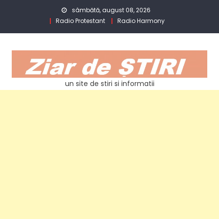
Skip
sâmbătă, august 08, 2026
to
Radio Protestant
Radio Harmony
content
un site de stiri si informatii