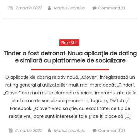
Posted
Author
2 martie 2022
Marius Leontiuc
Comment(0)
on
Flux-Stiri
Tinder a fost detronat. Noua aplicație de dating
e similară cu platformele de socializare
O aplicație de dating relativ nouă, „Clover”, înregistrează un
rating general al utilizatorilor mult mai mare decât „Tinder”.
„Clover” are mai multe elemente sociale, împrumutate de la
platforme de socializare precum Instagram, Twitch și
Facebook. „Clover” vrea să știe, cu exactitate, ce tip de
relație vrei, care sunt interesele tale și ce îți place să […]
Posted
Author
2 martie 2022
Marius Leontiuc
Comment(0)
on