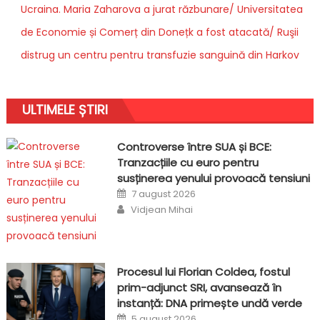
Ucraina. Maria Zaharova a jurat răzbunare/ Universitatea
de Economie și Comerț din Donețk a fost atacată/ Ruşii
distrug un centru pentru transfuzie sanguină din Harkov
ULTIMELE ȘTIRI
Controverse între SUA și BCE:
Tranzacțiile cu euro pentru
susținerea yenului provoacă tensiuni
Posted
7 august 2026
on
Author
Vidjean Mihai
Procesul lui Florian Coldea, fostul
prim-adjunct SRI, avansează în
instanță: DNA primește undă verde
Posted
5 august 2026