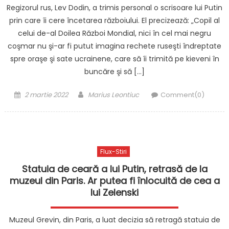
Regizorul rus, Lev Dodin, a trimis personal o scrisoare lui Putin
prin care îi cere încetarea războiului. El precizează: „Copil al
celui de-al Doilea Război Mondial, nici în cel mai negru
coşmar nu şi-ar fi putut imagina rechete ruseşti îndreptate
spre oraşe şi sate ucrainene, care să îi trimită pe kieveni în
buncăre şi să […]
Posted
Author
2 martie 2022
Marius Leontiuc
Comment(0)
on
Flux-Stiri
Statuia de ceară a lui Putin, retrasă de la
muzeul din Paris. Ar putea fi înlocuită de cea a
lui Zelenski
Muzeul Grevin, din Paris, a luat decizia să retragă statuia de