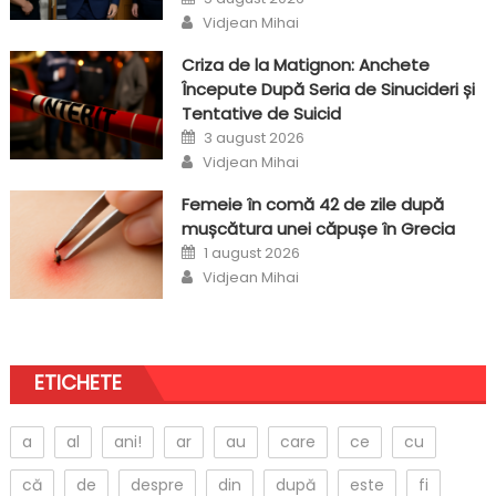
on
Author
Vidjean Mihai
Criza de la Matignon: Anchete
Începute După Seria de Sinucideri și
Tentative de Suicid
Posted
3 august 2026
on
Author
Vidjean Mihai
Femeie în comă 42 de zile după
mușcătura unei căpușe în Grecia
Posted
1 august 2026
on
Author
Vidjean Mihai
ETICHETE
a
al
ani!
ar
au
care
ce
cu
că
de
despre
din
după
este
fi