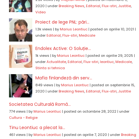
2020
|
under
Breaking News
,
Editorial
,
Flux-stiri
,
Justitie
,
Video
Proiect de lege PNL: pări...
1.3k views
|
by
Marius Leontiuc
|
posted on aprilie 10, 2021
|
under
Editorial
,
Flux-stiri
,
Medicale
Endolex Active: O Soluție...
1k views
|
by
Marius Leontiuc
|
posted on aprilie 29, 2025
|
under
Actualitate
,
Editorial
,
Flux-stiri
,
leontiuc
,
Medicale
,
Stiinta si tehnica
Mafia finlandeză din serv...
849 views
|
by
Marius Leontiuc
|
posted on septembrie 15,
2020
|
under
Breaking News
,
Editorial
,
Flux-stiri
,
Justitie
Societatea Culturală Româ...
774 views
|
by
Marius Leontiuc
|
posted on octombrie 28, 2022
|
under
Cultura - Religie
Tinu Leontiuc a plecat la...
461 views
|
by
Marius Leontiuc
|
posted on aprilie 7, 2020
|
under
Breaking