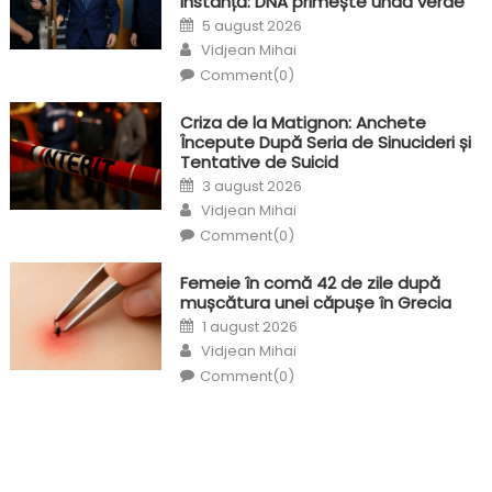
instanță: DNA primește undă verde
Posted
5 august 2026
on
Author
Vidjean Mihai
Comment(0)
Criza de la Matignon: Anchete
Începute După Seria de Sinucideri și
Tentative de Suicid
Posted
3 august 2026
on
Author
Vidjean Mihai
Comment(0)
Femeie în comă 42 de zile după
mușcătura unei căpușe în Grecia
Posted
1 august 2026
on
Author
Vidjean Mihai
Comment(0)