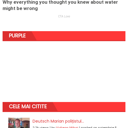
PURPLE
CELE MAI CITITE
Deutsch Marian polițistul...
2.2k views
|
by
Vidjean Mihai
|
posted on noiembrie 5,