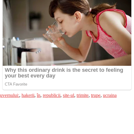
uvernului:
,
hakerii
,
în
,
republicii
,
site-ul
,
trimite
,
trupe
,
ucraina