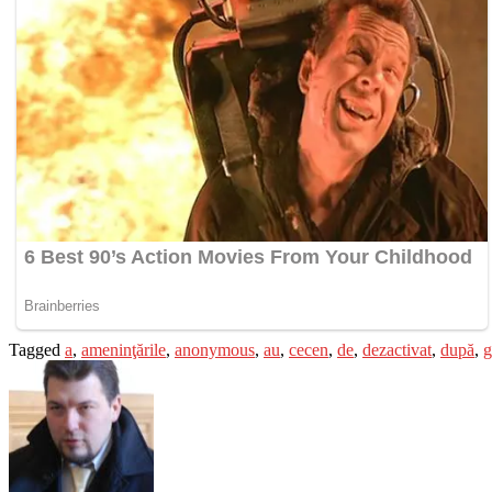
Tagged
a
,
ameninţările
,
anonymous
,
au
,
cecen
,
de
,
dezactivat
,
după
,
g