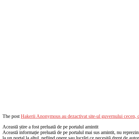
The post
Hakerii Anonymous au dezactivat site-ul guvernului cecen, du
Această știre a fost preluată de pe portalul amintit
Această informație preluată de pe portalul mai sus amintit, nu reprezintă 
la un portal la altul, nefiind opere sau lucrări ce necesită drept de auto