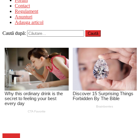
Forum
Contact
Regulament
Anunturi
Adauga articol
Caută după:
Flux-stiri