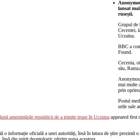
Anonymous 
lansat mai
rusești.
Grupul de 
Ceceniei, l
Ucraina.
BBC a const
Found.
Cecenia, o
său, Ramzan
Anonymous a
mai multe 
prin oprire
Postul med
urile sale 
pă amenințările republicii de a trimite trupe în Ucraina
appeared first
o informație oficială a unei autorități, însă în latura de știre prezintă o i
r, însă din spirit deontologic oferim sursa acestora.