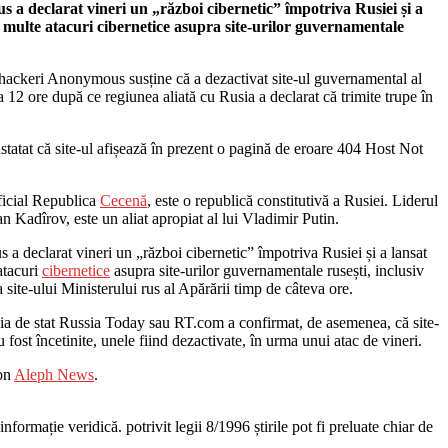
a declarat vineri un „război cibernetic” împotriva Rusiei și a
 multe atacuri cibernetice asupra site-urilor guvernamentale
hackeri Anonymous susține că a dezactivat site-ul guvernamental al
a 12 ore după ce regiunea aliată cu Rusia a declarat că trimite trupe în
atat că site-ul afișează în prezent o pagină de eroare 404 Host Not
ficial Republica
Cecenă
, este o republică constitutivă a Rusiei. Liderul
 Kadîrov, este un aliat apropiat al lui Vladimir Putin.
 declarat vineri un „război cibernetic” împotriva Rusiei și a lansat
atacuri
cibernetice
asupra site-urilor guvernamentale rusești, inclusiv
a site-ului Ministerului rus al Apărării timp de câteva ore.
ia de stat Russia Today sau RT.com a confirmat, de asemenea, că site-
au fost încetinite, unele fiind dezactivate, în urma unui atac de vineri.
 on
Aleph News
.
nformație veridică. potrivit legii 8/1996 știrile pot fi preluate chiar de