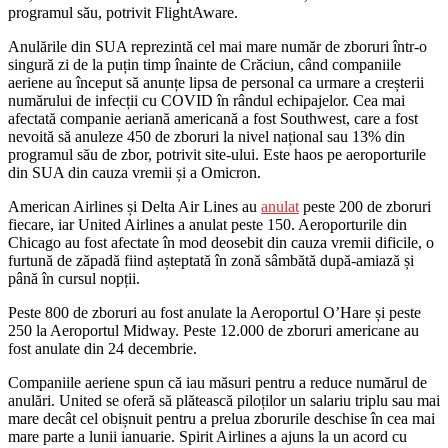
programul său, potrivit FlightAware.
Anulările din SUA reprezintă cel mai mare număr de zboruri într-o
singură zi de la puțin timp înainte de Crăciun, când companiile
aeriene au început să anunțe lipsa de personal ca urmare a creșterii
numărului de infecții cu COVID în rândul echipajelor. Cea mai
afectată companie aeriană americană a fost Southwest, care a fost
nevoită să anuleze 450 de zboruri la nivel național sau 13% din
programul său de zbor, potrivit site-ului. Este haos pe aeroporturile
din SUA din cauza vremii și a Omicron.
American Airlines și Delta Air Lines au
anulat
peste 200 de zboruri
fiecare, iar United Airlines a anulat peste 150. Aeroporturile din
Chicago au fost afectate în mod deosebit din cauza vremii dificile, o
furtună de zăpadă fiind așteptată în zonă sâmbătă după-amiază și
până în cursul nopții.
Peste 800 de zboruri au fost anulate la Aeroportul O’Hare și peste
250 la Aeroportul Midway. Peste 12.000 de zboruri americane au
fost anulate din 24 decembrie.
Companiile aeriene spun că iau măsuri pentru a reduce numărul de
anulări. United se oferă să plătească piloților un salariu triplu sau mai
mare decât cel obișnuit pentru a prelua zborurile deschise în cea mai
mare parte a lunii ianuarie. Spirit Airlines a ajuns la un acord cu