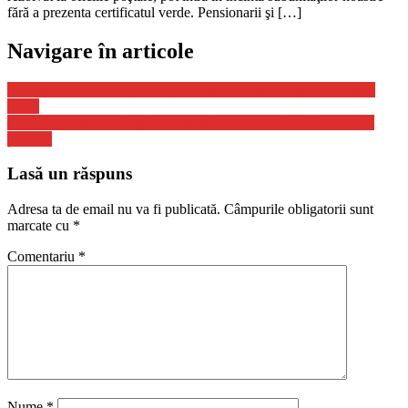
fără a prezenta certificatul verde. Pensionarii şi […]
Navigare în articole
Steagul UE a fost dat jos de pe Arcul de Triumf după ce a dus la
critici
Patru copii au murit după consumul de carne otrăvită de broască
țestoasă
Lasă un răspuns
Adresa ta de email nu va fi publicată.
Câmpurile obligatorii sunt
marcate cu
*
Comentariu
*
Nume
*