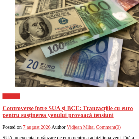
Flux-stiri
Controverse între SUA și BCE: Tranzacțiile cu euro
pentru susținerea yenului provoacă tensiuni
Posted on
7 august 2026
Author
Vidjean Mihai
Comment(0)
SUA au executat o vânzare de euro pentru a achiziționa yeni, fără a