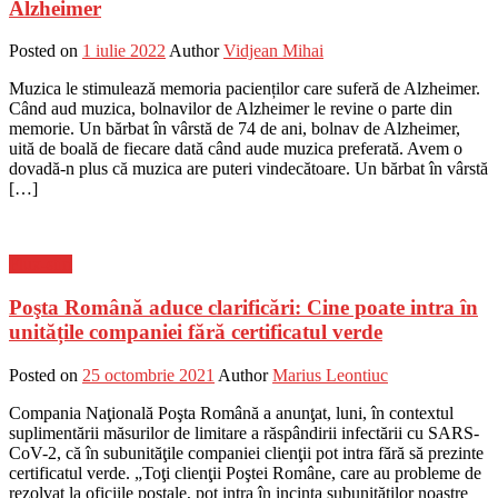
Alzheimer
Posted on
1 iulie 2022
Author
Vidjean Mihai
Muzica le stimulează memoria pacienților care suferă de Alzheimer.
Când aud muzica, bolnavilor de Alzheimer le revine o parte din
memorie. Un bărbat în vârstă de 74 de ani, bolnav de Alzheimer,
uită de boală de fiecare dată când aude muzica preferată. Avem o
dovadă-n plus că muzica are puteri vindecătoare. Un bărbat în vârstă
[…]
Flux-stiri
Poşta Română aduce clarificări: Cine poate intra în
unitățile companiei fără certificatul verde
Posted on
25 octombrie 2021
Author
Marius Leontiuc
Compania Naţională Poşta Română a anunţat, luni, în contextul
suplimentării măsurilor de limitare a răspândirii infectării cu SARS-
CoV-2, că în subunităţile companiei clienţii pot intra fără să prezinte
certificatul verde. „Toţi clienţii Poştei Române, care au probleme de
rezolvat la oficiile poştale, pot intra în incinta subunităţilor noastre