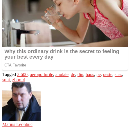
Tagged
2.600
,
aeroporturile
,
anulate
,
de
,
din
,
haos
,
pe
,
peste
,
sua:
,
sunt
,
zboruri
Marius Leontiuc