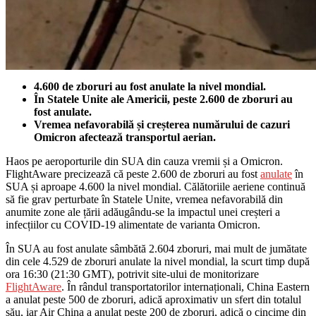
4.600 de zboruri au fost anulate la nivel mondial.
În Statele Unite ale Americii, peste 2.600 de zboruri au
fost anulate.
Vremea nefavorabilă și creșterea numărului de cazuri
Omicron afectează transportul aerian.
Haos pe aeroporturile din SUA din cauza vremii și a Omicron.
FlightAware precizează că peste 2.600 de zboruri au fost
anulate
în
SUA și aproape 4.600 la nivel mondial. Călătoriile aeriene continuă
să fie grav perturbate în Statele Unite, vremea nefavorabilă din
anumite zone ale țării adăugându-se la impactul unei creșteri a
infecțiilor cu COVID-19 alimentate de varianta Omicron.
În SUA au fost anulate sâmbătă 2.604 zboruri, mai mult de jumătate
din cele 4.529 de zboruri anulate la nivel mondial, la scurt timp după
ora 16:30 (21:30 GMT), potrivit site-ului de monitorizare
FlightAware
. În rândul transportatorilor internaționali, China Eastern
a anulat peste 500 de zboruri, adică aproximativ un sfert din totalul
său, iar Air China a anulat peste 200 de zboruri, adică o cincime din