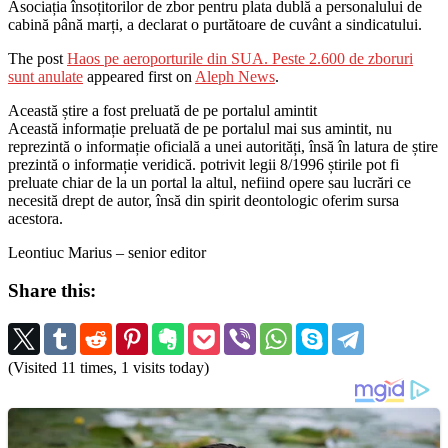
Asociația însoțitorilor de zbor pentru plata dublă a personalului de
cabină până marți, a declarat o purtătoare de cuvânt a sindicatului.
The post
Haos pe aeroporturile din SUA. Peste 2.600 de zboruri
sunt anulate
appeared first on
Aleph News
.
Această știre a fost preluată de pe portalul amintit
Această informație preluată de pe portalul mai sus amintit, nu
reprezintă o informație oficială a unei autorități, însă în latura de știre
prezintă o informație veridică. potrivit legii 8/1996 știrile pot fi
preluate chiar de la un portal la altul, nefiind opere sau lucrări ce
necesită drept de autor, însă din spirit deontologic oferim sursa
acestora.
Leontiuc Marius – senior editor
Share this:
(Visited 11 times, 1 visits today)