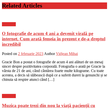
Related Articles
Flux-stiri
O fotografie de acum 4 ani a devenit virală pe
internet. Cum arată femeia în prezent e de-a dreptul
incredibil
Posted on
2 februarie 2023
Author
Vidjean Mihai
Gracie Bon a postat o fotografie de acum 4 ani alături de un mesaj
sincer despre pozitivitatea corporală. Fotografia o arată pe Gracie la
vârsta de 21 de ani, când cântărea foarte multe kilograme. Cu toate
acestea, a decis să slăbească după ce a suferit dureri la genunchi și se
chinuia să respire atunci când […]
Flux-stiri
Muzica poate trezi din nou la viaţă pacienţii cu