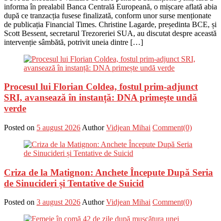
informa în prealabil Banca Centrală Europeană, o mișcare aflată abia
după ce tranzacția fusese finalizată, conform unor surse menționate
de publicația Financial Times. Christine Lagarde, președinta BCE, și
Scott Bessent, secretarul Trezoreriei SUA, au discutat despre această
intervenție sâmbătă, potrivit uneia dintre […]
Procesul lui Florian Coldea, fostul prim-adjunct
SRI, avansează în instanță: DNA primește undă
verde
Posted on
5 august 2026
Author
Vidjean Mihai
Comment(0)
Criza de la Matignon: Anchete Începute După Seria
de Sinucideri și Tentative de Suicid
Posted on
3 august 2026
Author
Vidjean Mihai
Comment(0)