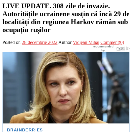
LIVE UPDATE. 308 zile de invazie.
Autoritățile ucrainene susțin că încă 29 de
localități din regiunea Harkov rămân sub
ocupația rușilor
Posted on
28 decembrie 2022
Author
Vidjean Mihai
Comment(0)