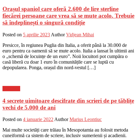
Orașul spaniol care oferă 2.600 de lire sterline
fiecărei persoane care vrea să se mute acolo. Trebuie
să îndeplinești o singură condiție
Posted on
5 aprilie 2023
Author
Vidjean Mihai
Presicce, în regiunea Puglia din Italia, a oferit până la 30.000 de
euro pentru ca oamenii să se mute acolo. Italia a lansat în ultimii ani
o „schemă de locuințe de un euro”. Noii locuitori pot cumpăra o
casă liberă cu doar 1 euro în comunitățile care se luptă cu
depopularea. Ponga, orașul din nord-vestul […]
Flux-stiri
4 secrete uimitoare descifrate din scrieri de pe tăblițe
vechi de 5.000 de ani
Posted on
4 ianuarie 2022
Author
Marius Leontiuc
Mai multe societăți care trăiau în Mesopotamia au folosit metoda
cuneiformă ca sistem de scriere, inclusiv sumerienii și acadienii.