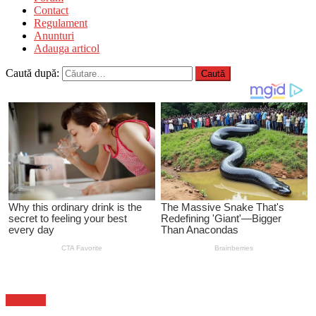
Contact
Regulament
Anunturi
Adauga articol
Caută după:
Flux-stiri