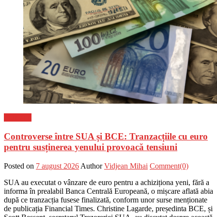
Flux-stiri
Controverse între SUA și BCE: Tranzacțiile cu euro
pentru susținerea yenului provoacă tensiuni
Posted on
7 august 2026
Author
Vidjean Mihai
Comment(0)
SUA au executat o vânzare de euro pentru a achiziționa yeni, fără a
informa în prealabil Banca Centrală Europeană, o mișcare aflată abia
după ce tranzacția fusese finalizată, conform unor surse menționate
de publicația Financial Times. Christine Lagarde, președinta BCE, și