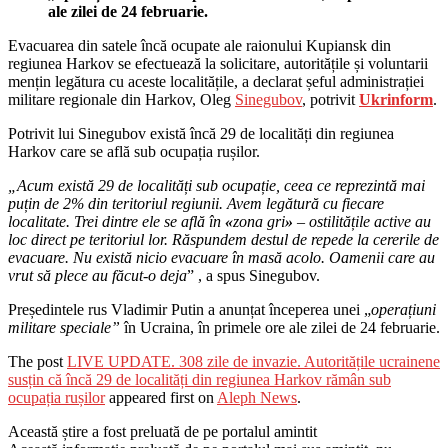
ale zilei de 24 februarie.
Evacuarea din satele încă ocupate ale raionului Kupiansk din
regiunea Harkov se efectuează la solicitare, autoritățile și voluntarii
mențin legătura cu aceste localitățile, a declarat șeful administrației
militare regionale din Harkov, Oleg
Sinegubov
, potrivit
Ukrinform
.
Potrivit lui Sinegubov există încă 29 de localități din regiunea
Harkov care se află sub ocupația rușilor.
„Acum există 29 de localități sub ocupație, ceea ce reprezintă mai
puțin de 2% din teritoriul regiunii. Avem legătură cu fiecare
localitate. Trei dintre ele se află în
«
zona gri
»
– ostilitățile active au
loc direct pe teritoriul lor. Răspundem destul de repede la cererile de
evacuare. Nu există nicio evacuare în masă acolo. Oamenii care au
vrut să plece au făcut-o deja
” , a spus Sinegubov.
Președintele rus Vladimir Putin a anunțat începerea unei „
operațiuni
militare speciale”
în Ucraina, în primele ore ale zilei de 24 februarie.
The post
LIVE UPDATE. 308 zile de invazie. Autoritățile ucrainene
susțin că încă 29 de localități din regiunea Harkov rămân sub
ocupația rușilor
appeared first on
Aleph News
.
Această știre a fost preluată de pe portalul amintit