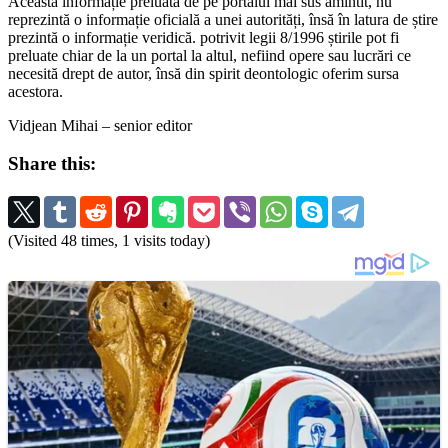
Această informație preluată de pe portalul mai sus amintit, nu
reprezintă o informație oficială a unei autorități, însă în latura de știre
prezintă o informație veridică. potrivit legii 8/1996 știrile pot fi
preluate chiar de la un portal la altul, nefiind opere sau lucrări ce
necesită drept de autor, însă din spirit deontologic oferim sursa
acestora.
Vidjean Mihai – senior editor
Share this:
(Visited 48 times, 1 visits today)