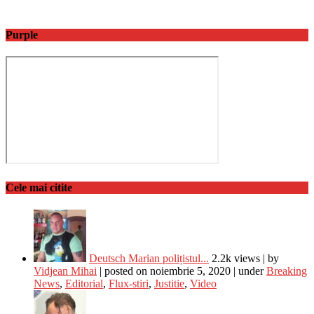
Purple
Cele mai citite
Deutsch Marian polițistul...
2.2k views
|
by
Vidjean Mihai
|
posted on noiembrie 5, 2020
|
under
Breaking
News
,
Editorial
,
Flux-stiri
,
Justitie
,
Video