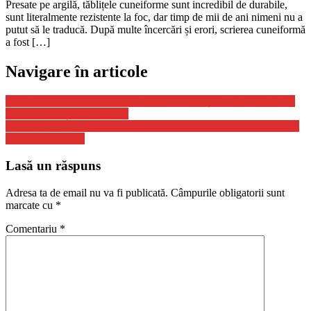
Presate pe argilă, tăblițele cuneiforme sunt incredibil de durabile,
sunt literalmente rezistente la foc, dar timp de mii de ani nimeni nu a
putut să le traducă. După multe încercări și erori, scrierea cuneiformă
a fost […]
Navigare în articole
Cele mai norocoase profesii, semne zodiacale și numere pentru cei
care vor să câștige jackpotul
Functia SECRETA a WhatsApp pe care ar Trebui sa o Folosesti pe
iPhone si Android
Lasă un răspuns
Adresa ta de email nu va fi publicată.
Câmpurile obligatorii sunt
marcate cu
*
Comentariu
*