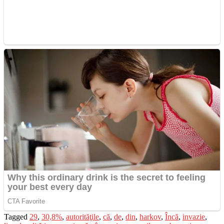
Tagged
29
,
30,8%
,
autorităţile
,
că
,
de
,
din
,
harkov
,
Încă
,
invazie
,