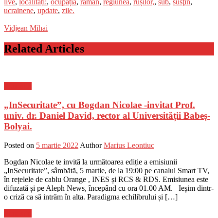
live
,
localități:
,
ocupația
,
rămân
,
regiunea
,
rușilor,
,
sub
,
susţin
,
ucrainene
,
update
,
zile.
Vidjean Mihai
Related Articles
Flux-stiri
„InSecuritate”, cu Bogdan Nicolae -invitat Prof.
univ. dr. Daniel David, rector al Universității Babeș-
Bolyai.
Posted on
5 martie 2022
Author
Marius Leontiuc
Bogdan Nicolae te invită la următoarea ediție a emisiunii
„InSecuritate”, sâmbătă, 5 martie, de la 19:00 pe canalul Smart TV,
în rețelele de cablu Orange , INES și RCS & RDS. Emisiunea este
difuzată și pe Aleph News, începând cu ora 01.00 AM. Ieșim dintr-
o criză ca să intrăm în alta. Paradigma echilibrului și […]
Flux-stiri