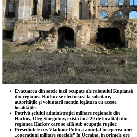
Evacuarea din satele încă ocupate ale raionului Kupiansk
din regiunea Harkov se efectuează la solicitare,
autoritățile și voluntarii mențin legătura cu aceste
localitățile.
Potrivit șefului administrației militare regionale din
Harkov, Oleg Sinegubov, există încă 29 de localități din
regiunea Harkov care se află sub ocupația rușilor.
Președintele rus Vladimir Putin a anunțat începerea unei
„operațiuni militare speciale” în Ucraina, în primele ore