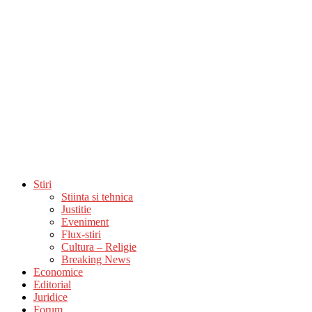
Stiri
Stiinta si tehnica
Justitie
Eveniment
Flux-stiri
Cultura – Religie
Breaking News
Economice
Editorial
Juridice
Forum