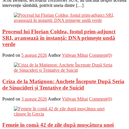
Scott Bessent, secretarul Trezoreriei SUA, au discutat despre această
intervenție sâmbătă, potrivit uneia dintre […]
Procesul lui Florian Coldea, fostul prim-adjunct
SRI, avansează în instanță: DNA primește undă
verde
Posted on
5 august 2026
Author
Vidjean Mihai
Comment(0)
Criza de la Matignon: Anchete Începute După Seria
de Sinucideri și Tentative de Suicid
Posted on
3 august 2026
Author
Vidjean Mihai
Comment(0)
Femeie în comă 42 de zile după mușcătura unei