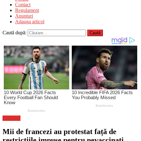
Contact
Regulament
Anunturi
Adauga articol
Caută după:
Flux-stiri
Mii de francezi au protestat față de
restricțiile impuse pentru nevaccinați