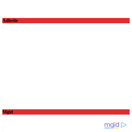
Adbrite
Mgid