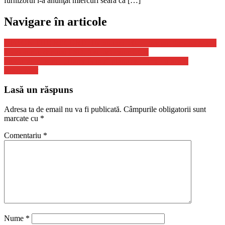
furnizorul i-a anunţat miercuri seara că […]
Navigare în articole
OFF/ON THE RECORD, 16 ianuarie 2022. Invitat: Simona Maya
Teodororiu, deputat PSD, fost judecător CCR
Producătorii seriei „Harry Potter” plănuiesc filme cu actori
tansgender
Lasă un răspuns
Adresa ta de email nu va fi publicată.
Câmpurile obligatorii sunt
marcate cu
*
Comentariu
*
Nume
*