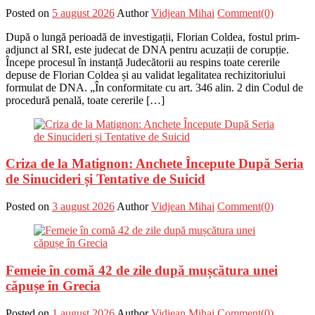
Posted on
5 august 2026
Author
Vidjean Mihai
Comment(0)
După o lungă perioadă de investigații, Florian Coldea, fostul prim-
adjunct al SRI, este judecat de DNA pentru acuzații de corupție.
Începe procesul în instanță Judecătorii au respins toate cererile
depuse de Florian Coldea și au validat legalitatea rechizitoriului
formulat de DNA. „În conformitate cu art. 346 alin. 2 din Codul de
procedură penală, toate cererile […]
Criza de la Matignon: Anchete Începute După Seria
de Sinucideri și Tentative de Suicid
Posted on
3 august 2026
Author
Vidjean Mihai
Comment(0)
Femeie în comă 42 de zile după mușcătura unei
căpușe în Grecia
Posted on
1 august 2026
Author
Vidjean Mihai
Comment(0)