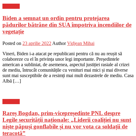
Flux-stiri
Biden a semnat un ordin pentru protejarea
pădurilor bătrâne din SUA împotriva incendiilor de
vegetație
Posted on
23 aprilie 2022
Author
Vidjean Mihai
Vineri, Biden i-a atacat pe republicani pentru că nu au reușit să
colaboreze cu el în privința unor legi importante. Președintele
american a subliniat, de asemenea, aspectul justiției rasiale al crizei
de mediu, întrucât comunitățile cu venituri mai mici și mai diverse
sunt mai susceptibile de a resimți mai mult dezastrele de mediu. Casa
Albă […]
Flux-stiri
Rareș Bogdan, prim-vicepreședinte PNL despre
Legile securității naționale: „Liderii coaliției nu sunt
niște păpuși gonflabile și nu vor vota ca soldații de
teracotă”