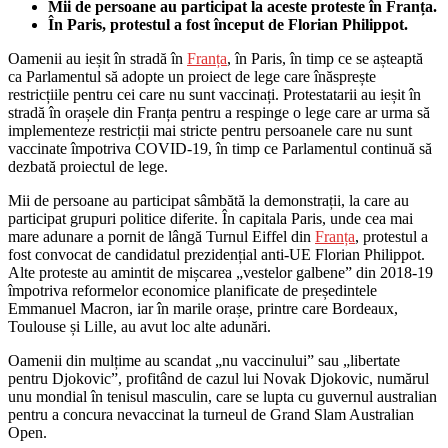
Mii de persoane au participat la aceste proteste în Franța.
În Paris, protestul a fost început de Florian Philippot.
Oamenii au ieșit în stradă în
Franța
, în Paris, în timp ce se așteaptă
ca Parlamentul să adopte un proiect de lege care înăsprește
restricțiile pentru cei care nu sunt vaccinați. Protestatarii au ieșit în
stradă în orașele din Franța pentru a respinge o lege care ar urma să
implementeze restricții mai stricte pentru persoanele care nu sunt
vaccinate împotriva COVID-19, în timp ce Parlamentul continuă să
dezbată proiectul de lege.
Mii de persoane au participat sâmbătă la demonstrații, la care au
participat grupuri politice diferite. În capitala Paris, unde cea mai
mare adunare a pornit de lângă Turnul Eiffel din
Franța
, protestul a
fost convocat de candidatul prezidențial anti-UE Florian Philippot.
Alte proteste au amintit de mișcarea „vestelor galbene” din 2018-19
împotriva reformelor economice planificate de președintele
Emmanuel Macron, iar în marile orașe, printre care Bordeaux,
Toulouse și Lille, au avut loc alte adunări.
Oamenii din mulțime au scandat „nu vaccinului” sau „libertate
pentru Djokovic”, profitând de cazul lui Novak Djokovic, numărul
unu mondial în tenisul masculin, care se lupta cu guvernul australian
pentru a concura nevaccinat la turneul de Grand Slam Australian
Open.