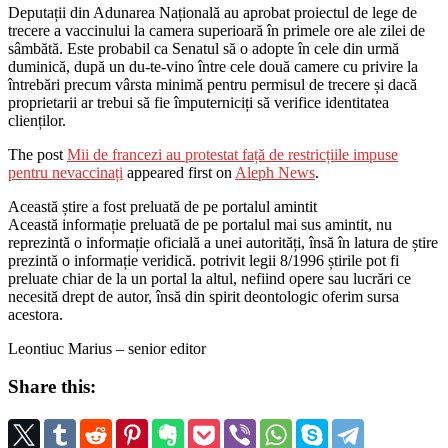
Deputații din Adunarea Națională au aprobat proiectul de lege de
trecere a vaccinului la camera superioară în primele ore ale zilei de
sâmbătă. Este probabil ca Senatul să o adopte în cele din urmă
duminică, după un du-te-vino între cele două camere cu privire la
întrebări precum vârsta minimă pentru permisul de trecere și dacă
proprietarii ar trebui să fie împuterniciți să verifice identitatea
clienților.
The post
Mii de francezi au protestat față de restricțiile impuse
pentru nevaccinați
appeared first on
Aleph News
.
Această știre a fost preluată de pe portalul amintit
Această informație preluată de pe portalul mai sus amintit, nu
reprezintă o informație oficială a unei autorități, însă în latura de știre
prezintă o informație veridică. potrivit legii 8/1996 știrile pot fi
preluate chiar de la un portal la altul, nefiind opere sau lucrări ce
necesită drept de autor, însă din spirit deontologic oferim sursa
acestora.
Leontiuc Marius – senior editor
Share this: