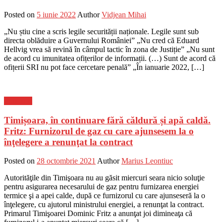
Posted on
5 iunie 2022
Author
Vidjean Mihai
„Nu știu cine a scris legile securității naționale. Legile sunt sub
directa oblăduire a Guvernului României” „Nu cred că Eduard
Hellvig vrea să revină în câmpul tactic în zona de Justiție” „Nu sunt
de acord cu imunitatea ofițerilor de informații. (…) Sunt de acord că
ofițerii SRI nu pot face cercetare penală” „În ianuarie 2022, […]
Flux-stiri
Timișoara, în continuare fără căldură și apă caldă.
Fritz: Furnizorul de gaz cu care ajunsesem la o
înţelegere a renunţat la contract
Posted on
28 octombrie 2021
Author
Marius Leontiuc
Autorităţile din Timişoara nu au găsit miercuri seara nicio soluţie
pentru asigurarea necesarului de gaz pentru furnizarea energiei
termice şi a apei calde, după ce furnizorul cu care ajunseseră la o
înţelegere, cu ajutorul ministrului energiei, a renunţat la contract.
Primarul Timişoarei Dominic Fritz a anunţat joi dimineaţa că