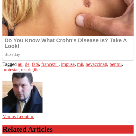
Tagged
au
,
de
,
fată
,
francezi”
,
impuse
,
mii
,
nevaccinaţi
,
pentru
,
protestat
,
restricţiile
Marius Leontiuc
Related Articles