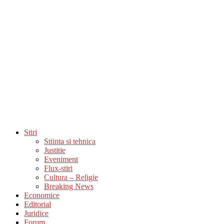
Stiri
Stiinta si tehnica
Justitie
Eveniment
Flux-stiri
Cultura – Religie
Breaking News
Economice
Editorial
Juridice
Forum