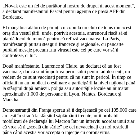
„Novak este un fel de purtător al nostru de drapel în acest moment”,
a declarat manifestantul Pascal pentru agenția de presă AFP din
Bordeaux.
El mărșăluia alături de părinți cu copii la un club de tenis din acest
oraș din vestul țării, unde, potrivit acestuia, antrenorul riscă să-și
piardă locul de muncă pentru că refuză vaccinarea. La Paris,
manifestanții purtau steaguri franceze și regionale, cu pancarte
purtând mesaje precum „nu virusul este cel pe care vor să îl
controleze, ci tu”.
Două manifestante, Laurence și Claire, au declarat că au fost
vaccinate, dar că sunt împotriva permisului pentru adolescenți, nu
vedem de ce sunt vaccinați pentru că nu sunt în pericol. În timp ce
oficialii nu au publicat o estimare a participării la nivel național până
la sfârșitul după-amiezii, poliția sau autoritățile locale au numărat
aproximativ 1.000 de persoane în Lyon, Nantes, Bordeaux și
Marsilia.
Demonstranții din Franța sperau să îi depășească pe cei 105.000 care
au ieșit în stradă la sfârșitul săptămânii trecute, unii probabil
mobilizați de declarația lui Macron într-un interviu acordat unui ziar
că vrea să îi „scoată din sărite” pe cei nevaccinați cu noi restricții
până când aceștia vor accepta o injecție cu coronavirus.