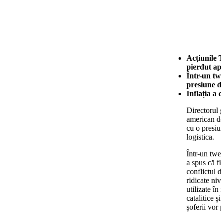
Acțiunile 
pierdut ap
Într-un tw
presiune d
Inflația a
Directorul 
american d
cu o presi
logistica.
Într-un twe
a spus că f
conflictul 
ridicate ni
utilizate î
catalitice ș
șoferii vor 