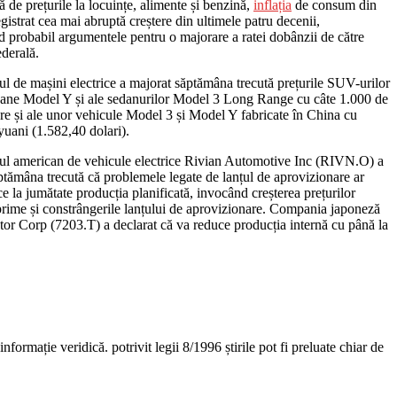
tă de prețurile la locuințe, alimente și benzină,
inflația
de consum din
istrat cea mai abruptă creștere din ultimele patru decenii,
 probabil argumentele pentru o majorare a ratei dobânzii de către
derală.
l de mașini electrice a majorat săptămâna trecută prețurile SUV-urilor
cane Model Y și ale sedanurilor Model 3 Long Range cu câte 1.000 de
are și ale unor vehicule Model 3 și Model Y fabricate în China cu
uani (1.582,40 dolari).
ul american de vehicule electrice Rivian Automotive Inc (RIVN.O) a
ptămâna trecută că problemele legate de lanțul de aprovizionare ar
e la jumătate producția planificată, invocând creșterea prețurilor
prime și constrângerile lanțului de aprovizionare. Compania japoneză
or Corp (7203.T) a declarat că va reduce producția internă cu până la
nformație veridică. potrivit legii 8/1996 știrile pot fi preluate chiar de