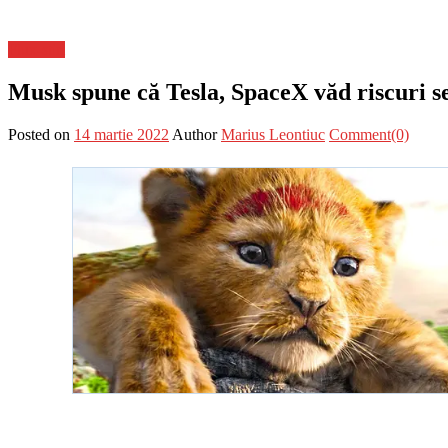
Flux-stiri
Musk spune că Tesla, SpaceX văd riscuri se
Posted on
14 martie 2022
Author
Marius Leontiuc
Comment(0)