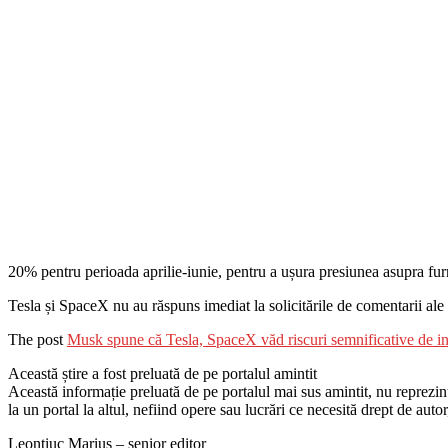
20% pentru perioada aprilie-iunie, pentru a ușura presiunea asupra furni
Tesla și SpaceX nu au răspuns imediat la solicitările de comentarii ale
The post
Musk spune că Tesla, SpaceX văd riscuri semnificative de in
Această știre a fost preluată de pe portalul amintit
Această informație preluată de pe portalul mai sus amintit, nu reprezintă 
la un portal la altul, nefiind opere sau lucrări ce necesită drept de auto
Leontiuc Marius – senior editor