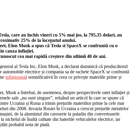
Tesla, care au închis vineri cu 5% mai jos, la 795,35 dolari, au
roximativ 25% de la începutul anului.
eet, Elon Musk a spus că Tesla si SpaceX se confruntă cu o
in cauza inflației.
 cunoscut cea mai rapidă creștere din ultimii 40 de ani.
general al Tesla Inc, Elon Musk, a declarat duminică că producătorul
e automobile electrice și compania sa de rachete SpaceX se confruntă
une
inflaționistă
semnificativă în ceea ce privește materiile prime și
et, Musk a întrebat, de asemenea, despre perspectivele ratei inflației și
irmele sale „nu sunt singure”, reluând un articol în care se spune că
dintre Ucraina și Rusia a trimis prețurile materiilor prime la cele mai
veluri din 2008. Invazia Rusiei în Ucraina a crescut prețurile metalelor
n mașini, de la aluminiul din caroserie la paladiu din convertoarele
i la nichelul de înaltă calitate din bateriile vehiculelor electrice, iar
plăti probabil nota de plată.