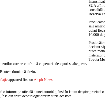
Intensifica
SUA a înreg
consolidând
Rezerva Fe
Producătoru
sale ameri
dolari fiec
10.000 de y
Producător
declarat să
putea reduc
materiilor 
Toyota Mot
zorilor care se confruntă cu penuria de cipuri și alte piese.
 Reuters duminică târziu.
flație
appeared first on
Aleph News
.
o informație oficială a unei autorități, însă în latura de știre prezintă o i
r, însă din spirit deontologic oferim sursa acestora.