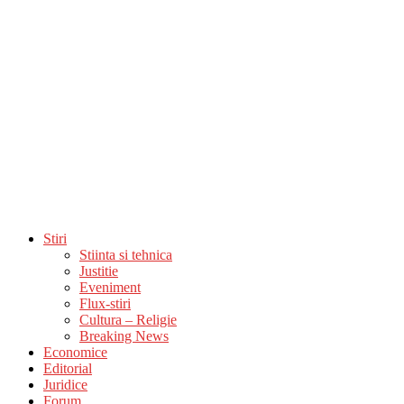
Stiri
Stiinta si tehnica
Justitie
Eveniment
Flux-stiri
Cultura – Religie
Breaking News
Economice
Editorial
Juridice
Forum