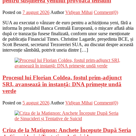
pentru susținerea yenului provoacă tensiuni
Posted on
7 august 2026
Author
Vidjean Mihai
Comment(0)
SUA au executat o vânzare de euro pentru a achiziționa yeni, fără a
informa în prealabil Banca Centrală Europeană, o mișcare aflată abia
după ce tranzacția fusese finalizată, conform unor surse menționate
de publicația Financial Times. Christine Lagarde, președinta BCE, și
Scott Bessent, secretarul Trezoreriei SUA, au discutat despre această
intervenție sâmbătă, potrivit uneia dintre […]
Procesul lui Florian Coldea, fostul prim-adjunct
SRI, avansează în instanță: DNA primește undă
verde
Posted on
5 august 2026
Author
Vidjean Mihai
Comment(0)
Criza de la Matignon: Anchete Începute După Seria