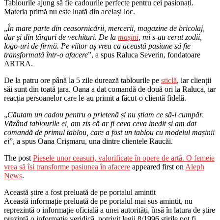
Tablourile ajung să fie cadourile perfecte pentru cei pasionați.
Materia primă nu este luată din același loc.
„
În mare parte din ceasornicării, mercerii, magazine de bricolaj,
dar și din târguri de vechituri. De la
mașini
, mi s-au cerut zodii,
logo-uri de firmă. Pe viitor aș vrea ca această pasiune să fie
transformată într-o afacere
”, a spus Raluca Severin, fondatoare
ARTRA.
De la patru ore până la 5 zile durează tablourile pe
sticlă
, iar clienții
săi sunt din toată țara. Oana a dat comandă de două ori la Raluca, iar
reacția persoanelor care le-au primit a făcut-o clientă fidelă.
„
Căutam un cadou pentru o prietenă și nu știam ce să-i cumpăr.
Văzând tablourile ei, am zis că ar fi ceva ceva inedit și am dat
comandă de primul tablou, care a fost un tablou cu modelul mașinii
ei
”, a spus Oana Crișmaru, una dintre clientele Raucăi.
The post
Piesele unor ceasuri, valorificate în opere de artă. O femeie
vrea să își transforme pasiunea în afacere
appeared first on
Aleph
News
.
Această știre a fost preluată de pe portalul amintit
Această informație preluată de pe portalul mai sus amintit, nu
reprezintă o informație oficială a unei autorități, însă în latura de știre
prezintă o informație veridică. potrivit legii 8/1996 știrile pot fi