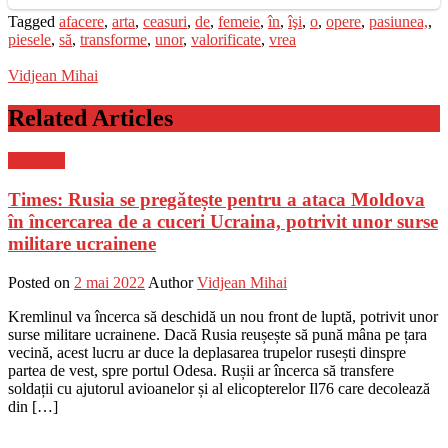
Tagged
afacere
,
arta
,
ceasuri
,
de
,
femeie
,
în
,
îşi
,
o
,
opere
,
pasiunea,
,
piesele
,
să
,
transforme
,
unor
,
valorificate
,
vrea
Vidjean Mihai
Related Articles
Flux-stiri
Times: Rusia se pregătește pentru a ataca Moldova
în încercarea de a cuceri Ucraina, potrivit unor surse
militare ucrainene
Posted on
2 mai 2022
Author
Vidjean Mihai
Kremlinul va încerca să deschidă un nou front de luptă, potrivit unor
surse militare ucrainene. Dacă Rusia reușește să pună mâna pe țara
vecină, acest lucru ar duce la deplasarea trupelor rusești dinspre
partea de vest, spre portul Odesa. Rușii ar încerca să transfere
soldații cu ajutorul avioanelor și al elicopterelor Il76 care decolează
din […]