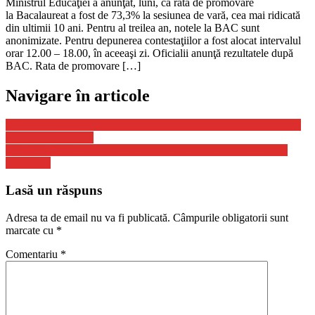
Ministrul Educaţiei a anunţat, luni, că rata de promovare
la Bacalaureat a fost de 73,3% la sesiunea de vară, cea mai ridicată
din ultimii 10 ani. Pentru al treilea an, notele la BAC sunt
anonimizate. Pentru depunerea contestaţiilor a fost alocat intervalul
orar 12.00 – 18.00, în aceeaşi zi. Oficialii anunţă rezultatele după
BAC. Rata de promovare […]
Navigare în articole
Doi tineri ingineri vând cafea direct în mijlocul naturii, la numai 30
de kilometri de Cluj
Amniocenteza – când se recomandă, care sunt riscurile, ce arată
rezultatele
Lasă un răspuns
Adresa ta de email nu va fi publicată.
Câmpurile obligatorii sunt
marcate cu
*
Comentariu
*