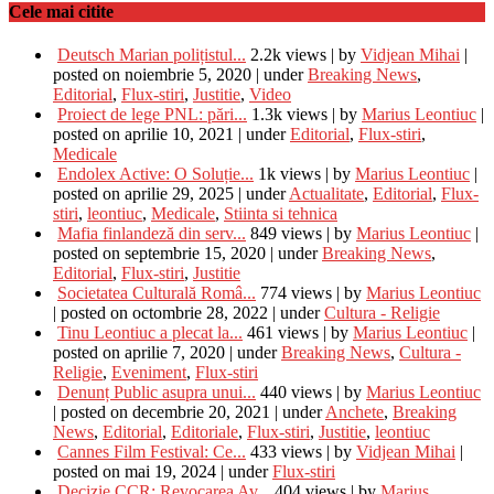
Cele mai citite
Deutsch Marian polițistul...
2.2k views
|
by
Vidjean Mihai
|
posted on noiembrie 5, 2020
|
under
Breaking News
,
Editorial
,
Flux-stiri
,
Justitie
,
Video
Proiect de lege PNL: pări...
1.3k views
|
by
Marius Leontiuc
|
posted on aprilie 10, 2021
|
under
Editorial
,
Flux-stiri
,
Medicale
Endolex Active: O Soluție...
1k views
|
by
Marius Leontiuc
|
posted on aprilie 29, 2025
|
under
Actualitate
,
Editorial
,
Flux-
stiri
,
leontiuc
,
Medicale
,
Stiinta si tehnica
Mafia finlandeză din serv...
849 views
|
by
Marius Leontiuc
|
posted on septembrie 15, 2020
|
under
Breaking News
,
Editorial
,
Flux-stiri
,
Justitie
Societatea Culturală Româ...
774 views
|
by
Marius Leontiuc
|
posted on octombrie 28, 2022
|
under
Cultura - Religie
Tinu Leontiuc a plecat la...
461 views
|
by
Marius Leontiuc
|
posted on aprilie 7, 2020
|
under
Breaking News
,
Cultura -
Religie
,
Eveniment
,
Flux-stiri
Denunț Public asupra unui...
440 views
|
by
Marius Leontiuc
|
posted on decembrie 20, 2021
|
under
Anchete
,
Breaking
News
,
Editorial
,
Editoriale
,
Flux-stiri
,
Justitie
,
leontiuc
Cannes Film Festival: Ce...
433 views
|
by
Vidjean Mihai
|
posted on mai 19, 2024
|
under
Flux-stiri
Decizie CCR: Revocarea Av...
404 views
|
by
Marius