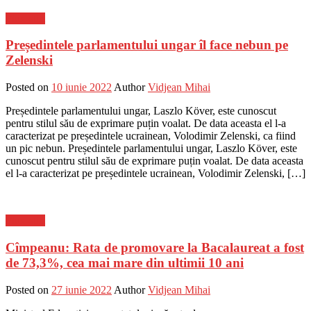
Flux-stiri
Președintele parlamentului ungar îl face nebun pe
Zelenski
Posted on
10 iunie 2022
Author
Vidjean Mihai
Președintele parlamentului ungar, Laszlo Köver, este cunoscut
pentru stilul său de exprimare puțin voalat. De data aceasta el l-a
caracterizat pe președintele ucrainean, Volodimir Zelenski, ca fiind
un pic nebun. Președintele parlamentului ungar, Laszlo Köver, este
cunoscut pentru stilul său de exprimare puțin voalat. De data aceasta
el l-a caracterizat pe președintele ucrainean, Volodimir Zelenski, […]
Flux-stiri
Cîmpeanu: Rata de promovare la Bacalaureat a fost
de 73,3%, cea mai mare din ultimii 10 ani
Posted on
27 iunie 2022
Author
Vidjean Mihai