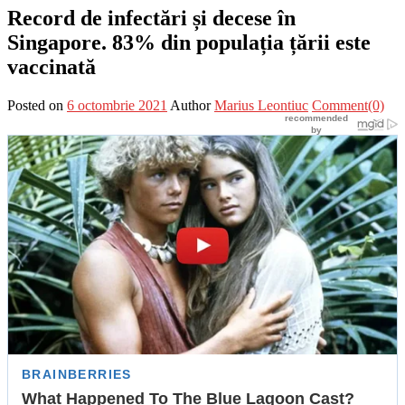
Record de infectări și decese în
Singapore. 83% din populația țării este
vaccinată
Posted on
6 octombrie 2021
Author
Marius Leontiuc
Comment(0)