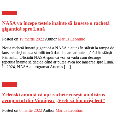
Flux-stiri
NASA va începe testele înainte să lanseze o rachetă
gigantică spre Lună
Posted on
19 martie 2022
Author
Marius Leontiuc
Noua rachetă lunară gigantică a NASA a ajuns în sfârșit la rampa de
lansare, deși nu s-a stabilit încă data la care ar putea părăsi în sfârșit
Pământul. Oficialii NASA spun că vor să vadă cum decurge
repetiția înainte să decidă când ar putea avea loc lansarea spre Lună.
În 2024, NASA a programat Artemis […]
Flux-stiri
Zelenski anunță că opt rachete rusești au distrus
aeroportul din Vinnîțea: „Vreți să fim uciși lent”
Posted on
6 martie 2022
Author
Marius Leontiuc