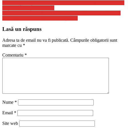
România și alte țări cer adoptarea unui demers comun al UE privind
piețele de gaze și electricitate
Dacian Cioloş: Un Guvern minoritar este o idee năstruşnică. PNL
trebuie să aleagă între USR PLUS și PSD
Lasă un răspuns
Adresa ta de email nu va fi publicată.
Câmpurile obligatorii sunt
marcate cu
*
Comentariu
*
Nume
*
Email
*
Site web