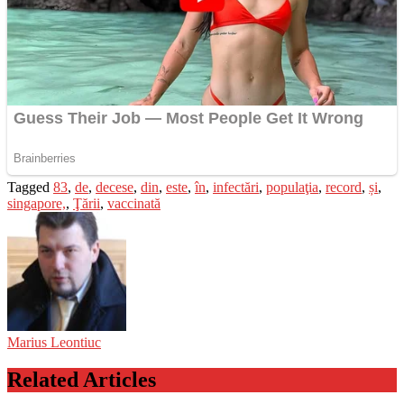
Tagged
83
,
de
,
decese
,
din
,
este
,
în
,
infectări
,
populaţia
,
record
,
și
,
singapore,
,
Ţării
,
vaccinată
Marius Leontiuc
Related Articles