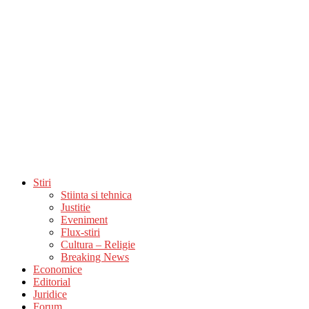
Stiri
Stiinta si tehnica
Justitie
Eveniment
Flux-stiri
Cultura – Religie
Breaking News
Economice
Editorial
Juridice
Forum