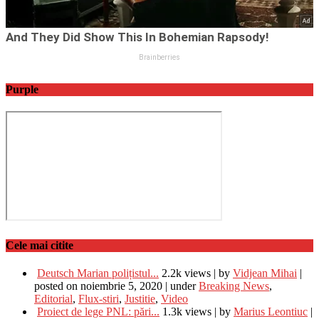
Purple
Cele mai citite
Deutsch Marian polițistul...
2.2k views
|
by
Vidjean Mihai
|
posted on noiembrie 5, 2020
|
under
Breaking News
,
Editorial
,
Flux-stiri
,
Justitie
,
Video
Proiect de lege PNL: pări...
1.3k views
|
by
Marius Leontiuc
|