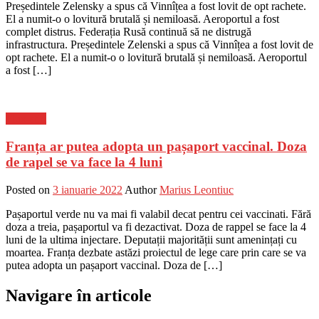
Președintele Zelensky a spus că Vinnîțea a fost lovit de opt rachete.
El a numit-o o lovitură brutală și nemiloasă. Aeroportul a fost
complet distrus. Federația Rusă continuă să ne distrugă
infrastructura. Președintele Zelenski a spus că Vinnîțea a fost lovit de
opt rachete. El a numit-o o lovitură brutală și nemiloasă. Aeroportul
a fost […]
Flux-stiri
Franța ar putea adopta un pașaport vaccinal. Doza
de rapel se va face la 4 luni
Posted on
3 ianuarie 2022
Author
Marius Leontiuc
Pașaportul verde nu va mai fi valabil decat pentru cei vaccinati. Fără
doza a treia, pașaportul va fi dezactivat. Doza de rappel se face la 4
luni de la ultima injectare. Deputații majorității sunt amenințați cu
moartea. Franța dezbate astăzi proiectul de lege care prin care se va
putea adopta un pașaport vaccinal. Doza de […]
Navigare în articole