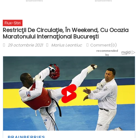
Flux-Stiri
Restricţii De Circulaţie, În Weekend, Cu Ocazia
Maratonului Internaţional Bucureşti
Posted
Author
29 octombrie 2021
Marius Leontiuc
Comment(0)
on