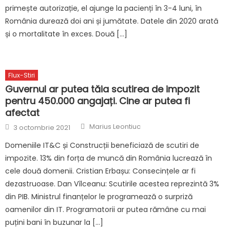
primește autorizație, el ajunge la pacienți în 3-4 luni, în
România durează doi ani și jumătate. Datele din 2020 arată
și o mortalitate în exces. Două […]
Flux-Stiri
Guvernul ar putea tăia scutirea de impozit
pentru 450.000 angajați. Cine ar putea fi
afectat
Author
Posted
Marius Leontiuc
3 octombrie 2021
on
Domeniile IT&C și Construcții beneficiază de scutiri de
impozite. 13% din forța de muncă din România lucrează în
cele două domenii. Cristian Erbașu: Consecințele ar fi
dezastruoase. Dan Vîlceanu: Scutirile acestea reprezintă 3%
din PIB. Ministrul finanțelor le programează o surpriză
oamenilor din IT. Programatorii ar putea rămâne cu mai
puțini bani în buzunar la […]