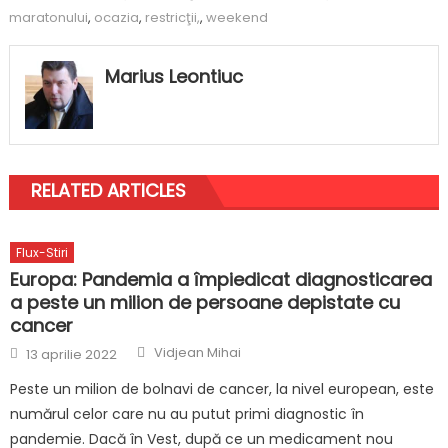
maratonului
,
ocazia
,
restricţii,
,
weekend
Marius Leontiuc
RELATED ARTICLES
Flux-Stiri
Europa: Pandemia a împiedicat diagnosticarea
a peste un milion de persoane depistate cu
cancer
Author
Posted
Vidjean Mihai
13 aprilie 2022
on
Peste un milion de bolnavi de cancer, la nivel european, este
numărul celor care nu au putut primi diagnostic în
pandemie. Dacă în Vest, după ce un medicament nou