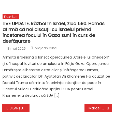
Flux-Stiri
LIVE UPDATE. Război în Israel, ziua 590. Hamas
afirmă că noi discuții cu Israelul privind
încetarea focului în Gaza sunt în curs de
desfășurare
Author
Posted
Vidjean Mihai
18 mai 2025
on
Armata israeliană a lansat operațiunea „Carele lui Ghedeon”
și a început lovituri de amploare în Fâșia Gaza. Operațiunea
urmărește eliberarea ostaticilor și înfrângerea Hamas,
potrivit declarațiilor IDF. Ayatollah Ali Khamenei l-a acuzat pe
Donald Trump că minte în privința intențiilor de pace în
Orientul Mijlociu, criticând sprijinul SUA pentru Israel.
Khamenei a declarat că SUA […]
Navigare
BILANȚUL ZILEI: Peste 12.000 de cazuri noi și 418 decese din cauza COVID-19
Marcel Ciolacu: PSD nu va susţine un guvern minoritar