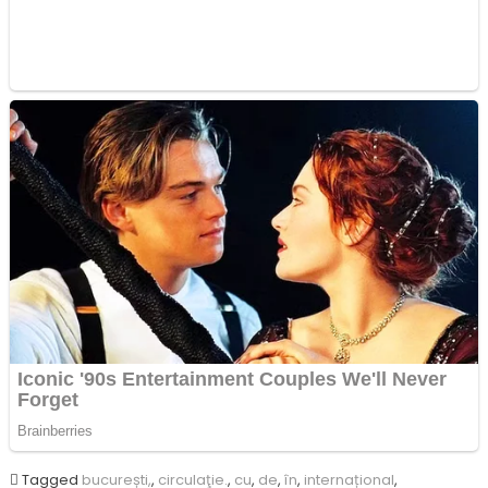
Tagged
bucurești,
,
circulaţie.
,
cu
,
de
,
în
,
internațional
,