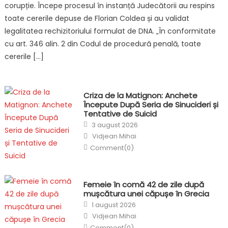
corupție. Începe procesul în instanță Judecătorii au respins
toate cererile depuse de Florian Coldea și au validat
legalitatea rechizitoriului formulat de DNA. „În conformitate
cu art. 346 alin. 2 din Codul de procedură penală, toate
cererile […]
Criza de la Matignon: Anchete
Începute După Seria de Sinucideri și
Tentative de Suicid
Posted
3 august 2026
on
Author
Vidjean Mihai
Comment(0)
Femeie în comă 42 de zile după
mușcătura unei căpușe în Grecia
Posted
1 august 2026
on
Author
Vidjean Mihai
Comment(0)