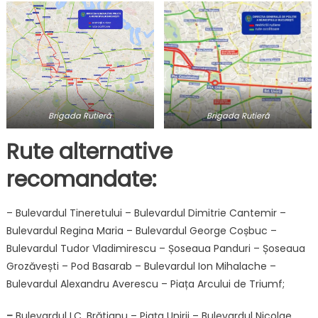
Brigada Rutieră
Brigada Rutieră
Rute alternative
recomandate:
– Bulevardul Tineretului – Bulevardul Dimitrie Cantemir –
Bulevardul Regina Maria – Bulevardul George Coșbuc –
Bulevardul Tudor Vladimirescu – Șoseaua Panduri – Șoseaua
Grozăvești – Pod Basarab – Bulevardul Ion Mihalache –
Bulevardul Alexandru Averescu – Piața Arcului de Triumf;
–
Bulevardul I.C. Brătianu – Piața Unirii – Bulevardul Nicolae