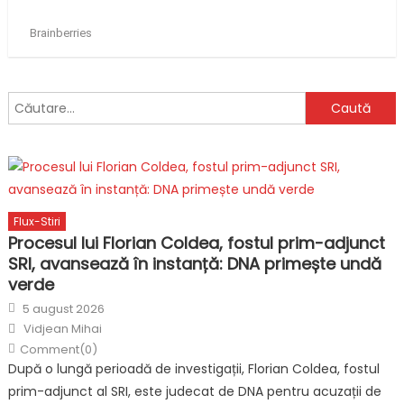
Caută
după:
Flux-Stiri
Procesul lui Florian Coldea, fostul prim-adjunct
SRI, avansează în instanță: DNA primește undă
verde
Posted
5 august 2026
on
Author
Vidjean Mihai
Comment(0)
După o lungă perioadă de investigații, Florian Coldea, fostul
prim-adjunct al SRI, este judecat de DNA pentru acuzații de