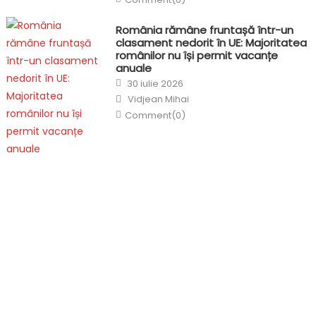
România rămâne fruntașă într-un
clasament nedorit în UE: Majoritatea
românilor nu își permit vacanțe
anuale
Posted
30 iulie 2026
on
Author
Vidjean Mihai
Comment(0)