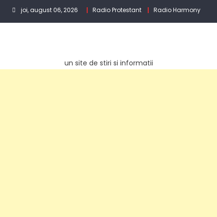
Skip
joi, august 06, 2026
Radio Protestant
Radio Harmony
to
content
un site de stiri si informatii