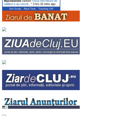
Mazowieckie
viewed "
Două microbuze de
călători s-au ciocnit…
"
3 hrs 32 mins ago
Get Script
Real Time
Tracking ON