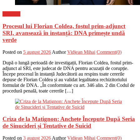
Flux-stiri
Procesul lui Florian Coldea, fostul prim-adjunct
SRI, avansează în instanță: DNA primește undă
verde
Posted on
5 august 2026
Author
Vidjean Mihai
Comment(0)
După o lungă perioadă de investigații, Florian Coldea, fostul prim-
adjunct al SRI, este judecat de DNA pentru acuzații de corupție.
Începe procesul în instanță Judecătorii au respins toate cererile
depuse de Florian Coldea și au validat legalitatea rechizitoriului
formulat de DNA. „În conformitate cu art. 346 alin. 2 din Codul de
procedură penală, toate cererile […]
Criza de la Matignon: Anchete Începute După Seria
de Sinucideri și Tentative de Suicid
Posted on
3 august 2026
Author
Vidjean Mihai
Comment(0)