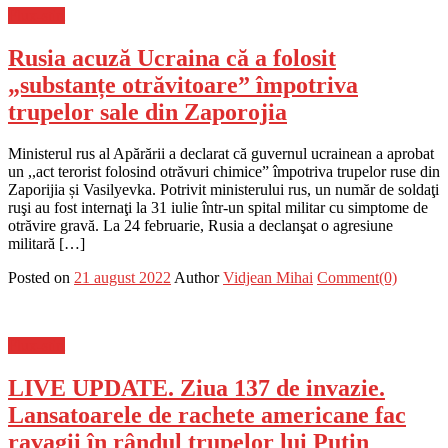
Flux-stiri
Rusia acuză Ucraina că a folosit
„substanțe otrăvitoare” împotriva
trupelor sale din Zaporojia
Ministerul rus al Apărării a declarat că guvernul ucrainean a aprobat
un ,,act terorist folosind otrăvuri chimice” împotriva trupelor ruse din
Zaporijia și Vasilyevka. Potrivit ministerului rus, un număr de soldaţi
ruşi au fost internaţi la 31 iulie într-un spital militar cu simptome de
otrăvire gravă. La 24 februarie, Rusia a declanşat o agresiune
militară […]
Posted on
21 august 2022
Author
Vidjean Mihai
Comment(0)
Flux-stiri
LIVE UPDATE. Ziua 137 de invazie.
Lansatoarele de rachete americane fac
ravagii în rândul trupelor lui Putin