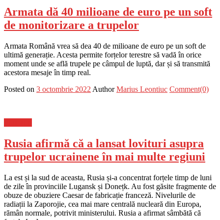
Armata dă 40 milioane de euro pe un soft
de monitorizare a trupelor
Armata Română vrea să dea 40 de milioane de euro pe un soft de
ultimă generație. Acesta permite forțelor terestre să vadă în orice
moment unde se află trupele pe câmpul de luptă, dar și să transmită
acestora mesaje în timp real.
Posted on
3 octombrie 2022
Author
Marius Leontiuc
Comment(0)
Flux-stiri
Rusia afirmă că a lansat lovituri asupra
trupelor ucrainene în mai multe regiuni
La est și la sud de aceasta, Rusia și-a concentrat forțele timp de luni
de zile în provinciile Lugansk și Donețk. Au fost găsite fragmente de
obuze de obuziere Caesar de fabricație franceză. Nivelurile de
radiații la Zaporojie, cea mai mare centrală nucleară din Europa,
rămân normale, potrivit ministerului. Rusia a afirmat sâmbătă că