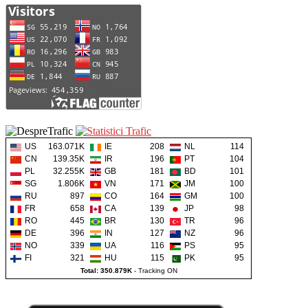
US
163.071K
IE
208
NL
114
CN
139.35K
IR
196
PT
104
PL
32.255K
GB
181
BD
101
SG
1.806K
VN
171
JM
100
RU
897
CO
164
GM
100
FR
658
CA
139
JP
98
RO
445
BR
130
TR
96
DE
396
IN
127
NZ
96
NO
339
UA
116
PS
95
FI
321
HU
115
PK
95
Total: 350.879K
-
Tracking ON