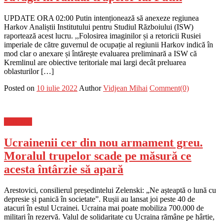
UPDATE ORA 02:00 Putin intenționează să anexeze regiunea
Harkov Analiștii Institutului pentru Studiul Războiului (ISW)
raportează acest lucru. ,,Folosirea imaginilor și a retoricii Rusiei
imperiale de către guvernul de ocupație al regiunii Harkov indică în
mod clar o anexare și întărește evaluarea preliminară a ISW că
Kremlinul are obiective teritoriale mai largi decât preluarea
oblasturilor […]
Posted on
10 iulie 2022
Author
Vidjean Mihai
Comment(0)
Flux-stiri
Ucrainenii cer din nou armament greu.
Moralul trupelor scade pe măsură ce
acesta întârzie să apară
Arestovici, consilierul președintelui Zelenski: „Ne așteaptă o lună cu
depresie și panică în societate”. Rușii au lansat joi peste 40 de
atacuri în estul Ucrainei. Ucraina mai poate mobiliza 700.000 de
militari în rezervă. Valul de solidaritate cu Ucraina rămâne pe hârtie,