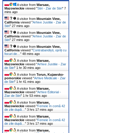
A visitor from
Warsaw,
Mazowieckie
viewed "
Stiri - Ziar de Stiri
"
7
mins ago
A visitor from
Mountain View,
California
viewed "
Arhive Justitie - Ziar de
Stiri
"
27 mins ago
A visitor from
Mountain View,
California
viewed "
Arhive Justitie - Ziar de
Stiri
"
27 mins ago
A visitor from
Mountain View,
California
viewed "
Contrabandiști, opriți cu
focuri de…
"
48 mins ago
A visitor from
Warsaw,
Mazowieckie
viewed "
Arhive Justitie - Ziar
de Stiri
"
1 hr 30 mins ago
A visitor from
Torun, Kujawsko-
pomorskie
viewed "
Arhive Medicale - Ziar
de Stiri
"
1 hr 41 mins ago
A visitor from
Warsaw,
Mazowieckie
viewed "
Arhive Editorial -
Ziar de Stiri
"
1 hr 53 mins ago
A visitor from
Warsaw,
Mazowieckie
viewed "
Femeie în comă 42
de zile după…
"
3 hrs 17 mins ago
A visitor from
Warsaw,
Mazowieckie
viewed "
Femeie în comă 42
de zile după…
"
3 hrs 17 mins ago
A visitor from
Warsaw,