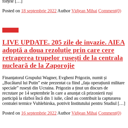
forțele […]
Posted on
18 septembrie 2022
Author
Vidjean Mihai
Comment(0)
Flux-stiri
LIVE UPDATE. 205 zile de invazie. AIEA
adoptă a doua rezoluție prin care cere
retragerea trupelor rusești de la centrala
nucleară de la Zaporojie
Finanțatorul Grupului Wagner, Evgheni Prigozin, numit și
„Bucătarul lui Putin” este prezentat ca fiind „fața operațiunii militare
speciale” rusești din Ucraina. Prigozin a ținut un discurs de
recrutare pe 14 septembrie în care a anunțat că prizonierii ruși
participă la război încă din 1 iulie, când au contribuit la capturarea
centralei termice Vuhlehirska, potrivit Institutului pentru Studiul […]
Posted on
16 septembrie 2022
Author
Vidjean Mihai
Comment(0)