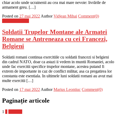
chiar acolo unde ucrainenii au cea mai mare nevoie: livrările de
armament greu. […]
Posted on
27 mai 2022
Author
Vidjean Mihai
Comment(0)
Stiinta si tehnica
Soldatii Trupelor Montane ale Armatei
Romane se Antreneaza cu cei Francezi,
Belgieni
Soldatii romani continua exercitiile cu soldatii francezi si belgieni
din cadrul NATO, doar ca astazi ii vedem in muntii Romaniei, acolo
unde fac exercitii specifice trupelor montane, acestea putand fi
extrem de importante in caz de conflict militar, asa ca pregatirea lor
constanta este esentiala. In ultimele luni soldatii romani au avut mai
multe exercitii […]
Posted on
17 mai 2022
Author
Marius Leontiuc
Comment(0)
Paginație articole
1
2
Următor