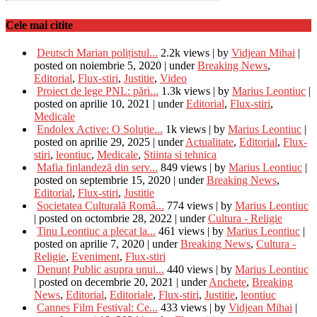
Cele mai citite
Deutsch Marian polițistul...
2.2k views
|
by
Vidjean Mihai
|
posted on noiembrie 5, 2020
|
under
Breaking News
,
Editorial
,
Flux-stiri
,
Justitie
,
Video
Proiect de lege PNL: pări...
1.3k views
|
by
Marius Leontiuc
|
posted on aprilie 10, 2021
|
under
Editorial
,
Flux-stiri
,
Medicale
Endolex Active: O Soluție...
1k views
|
by
Marius Leontiuc
|
posted on aprilie 29, 2025
|
under
Actualitate
,
Editorial
,
Flux-
stiri
,
leontiuc
,
Medicale
,
Stiinta si tehnica
Mafia finlandeză din serv...
849 views
|
by
Marius Leontiuc
|
posted on septembrie 15, 2020
|
under
Breaking News
,
Editorial
,
Flux-stiri
,
Justitie
Societatea Culturală Româ...
774 views
|
by
Marius Leontiuc
|
posted on octombrie 28, 2022
|
under
Cultura - Religie
Tinu Leontiuc a plecat la...
461 views
|
by
Marius Leontiuc
|
posted on aprilie 7, 2020
|
under
Breaking News
,
Cultura -
Religie
,
Eveniment
,
Flux-stiri
Denunț Public asupra unui...
440 views
|
by
Marius Leontiuc
|
posted on decembrie 20, 2021
|
under
Anchete
,
Breaking
News
,
Editorial
,
Editoriale
,
Flux-stiri
,
Justitie
,
leontiuc
Cannes Film Festival: Ce...
433 views
|
by
Vidjean Mihai
|