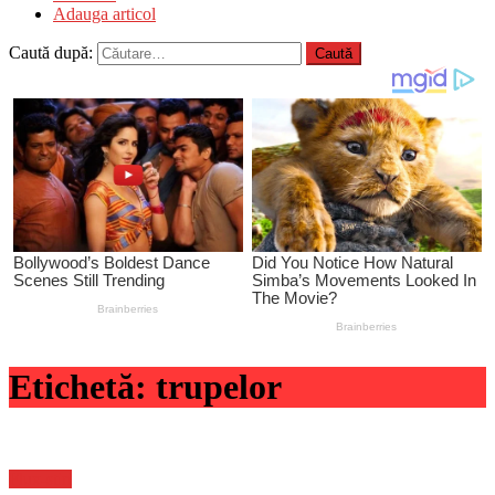
Adauga articol
Caută după:
Etichetă:
trupelor
Flux-stiri