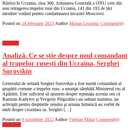
Război în Ucraina, ziua 366. Adunarea Generală a ONU cere din
nou retragerea trupelor ruse din Ucraina, 141 din 193 de țări
membre votând pentru condamnarea invaziei Moscovei.
Posted on
24 februarie 2023
Author
Marius Leontiuc
Comment(0)
Flux-stiri
Analiză. Ce se știe despre noul comandant
al trupelor rusești din Ucraina, Serghei
Surovikin
Generalul de armată Serghei Surovikin a fost numit comandant al
grupării comune a trupelor ruse, a anunţat sâmbătă Ministerul rus al
Apărării. Este suficient să spunem despre reputaţia acestui om că
Ramzan Kadyrov şi Yevgeny Prigozhin i-au salutat numirea, iar
activiştii pentru drepturile omului şi armata britanică au vorbit de
mult despre cruzimea sa. Serghei […]
Posted on
9 octombrie 2022
Author
Vidjean Mihai
Comment(0)
Știri Flash