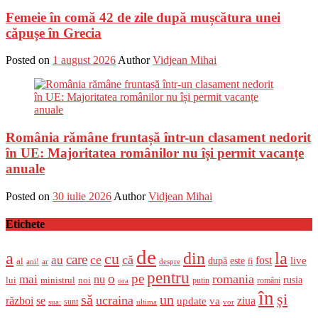
Femeie în comă 42 de zile după mușcătura unei
căpușe în Grecia
Posted on
1 august 2026
Author
Vidjean Mihai
România rămâne fruntașă într-un clasament nedorit
în UE: Majoritatea românilor nu își permit vacanțe
anuale
Posted on
30 iulie 2026
Author
Vidjean Mihai
Etichete
de
a
din
la
cu
care
ce
că
au
fost
live
după
este
al
fi
ani!
ar
despre
pentru
o
pe
romania
mai
nu
ministrul
rusia
lui
noi
români
putin
ora
în
și
un
să
ucraina
război
se
update
ziua
va
sunt
sua:
ultima
vor