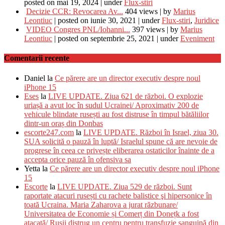
posted on mai 19, 2024
|
under
Flux-stiri
Decizie CCR: Revocarea Av...
404 views
|
by
Marius
Leontiuc
|
posted on iunie 30, 2021
|
under
Flux-stiri
,
Juridice
VIDEO Congres PNL/Iohanni...
397 views
|
by
Marius
Leontiuc
|
posted on septembrie 25, 2021
|
under
Eveniment
Comentarii recente
Daniel
la
Ce părere are un director executiv despre noul
iPhone 15
Eses
la
LIVE UPDATE. Ziua 621 de război. O explozie
uriașă a avut loc în sudul Ucrainei/ Aproximativ 200 de
vehicule blindate rusești au fost distruse în timpul bătăliilor
dintr-un oraș din Donbas
escorte247.com
la
LIVE UPDATE. Război în Israel, ziua 30.
SUA solicită o pauză în luptă/ Israelul spune că are nevoie de
progrese în ceea ce privește eliberarea ostaticilor înainte de a
accepta orice pauză în ofensiva sa
Yetta
la
Ce părere are un director executiv despre noul iPhone
15
Escorte
la
LIVE UPDATE. Ziua 529 de război. Sunt
raportate atacuri rusești cu rachete balistice şi hipersonice în
toată Ucraina. Maria Zaharova a jurat răzbunare/
Universitatea de Economie și Comerț din Donețk a fost
atacată/ Ruşii distrug un centru pentru transfuzie sanguină din