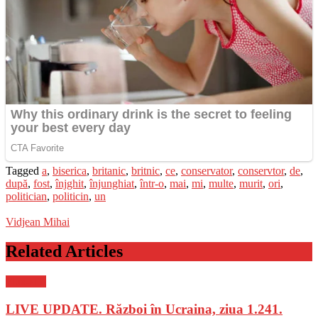
Tagged
a
,
biserica
,
britanic
,
britnic
,
ce
,
conservator
,
conservtor
,
de
,
după
,
fost
,
înjghit
,
înjunghiat
,
într-o
,
mai
,
mi
,
multe
,
murit
,
ori
,
politician
,
politicin
,
un
Vidjean Mihai
Related Articles
Flux-stiri
LIVE UPDATE. Război în Ucraina, ziua 1.241.