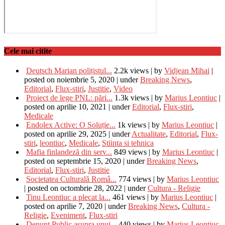
Cele mai citite
Deutsch Marian polițistul...
2.2k views
|
by
Vidjean Mihai
|
posted on noiembrie 5, 2020
|
under
Breaking News
,
Editorial
,
Flux-stiri
,
Justitie
,
Video
Proiect de lege PNL: pări...
1.3k views
|
by
Marius Leontiuc
|
posted on aprilie 10, 2021
|
under
Editorial
,
Flux-stiri
,
Medicale
Endolex Active: O Soluție...
1k views
|
by
Marius Leontiuc
|
posted on aprilie 29, 2025
|
under
Actualitate
,
Editorial
,
Flux-
stiri
,
leontiuc
,
Medicale
,
Stiinta si tehnica
Mafia finlandeză din serv...
849 views
|
by
Marius Leontiuc
|
posted on septembrie 15, 2020
|
under
Breaking News
,
Editorial
,
Flux-stiri
,
Justitie
Societatea Culturală Româ...
774 views
|
by
Marius Leontiuc
|
posted on octombrie 28, 2022
|
under
Cultura - Religie
Tinu Leontiuc a plecat la...
461 views
|
by
Marius Leontiuc
|
posted on aprilie 7, 2020
|
under
Breaking News
,
Cultura -
Religie
,
Eveniment
,
Flux-stiri
Denunț Public asupra unui...
440 views
|
by
Marius Leontiuc