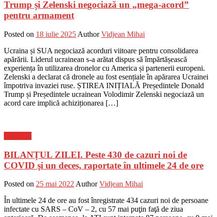
Trump și Zelenski negociază un „mega-acord”
pentru armament
Posted on
18 iulie 2025
Author
Vidjean Mihai
Ucraina și SUA negociază acorduri viitoare pentru consolidarea
apărării. Liderul ucrainean s-a arătat dispus să împărtășească
experiența în utilizarea dronelor cu America și partenerii europeni.
Zelenski a declarat că dronele au fost esențiale în apărarea Ucrainei
împotriva invaziei ruse. ȘTIREA INIȚIALĂ Președintele Donald
Trump și Președintele ucrainean Volodimir Zelenski negociază un
acord care implică achiziționarea […]
Flux-stiri
BILANȚUL ZILEI. Peste 430 de cazuri noi de
COVID şi un deces, raportate în ultimele 24 de ore
Posted on
25 mai 2022
Author
Vidjean Mihai
În ultimele 24 de ore au fost înregistrate 434 cazuri noi de persoane
infectate cu SARS – CoV – 2, cu 57 mai puţin faţă de ziua