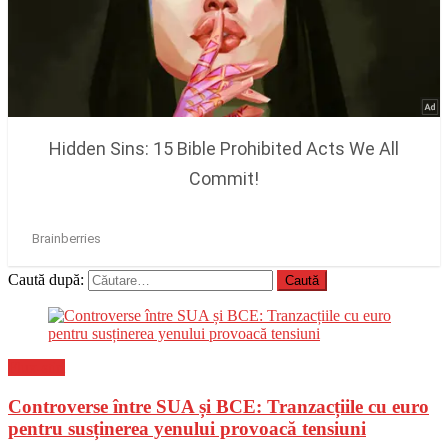
Caută după:
Flux-stiri
Controverse între SUA și BCE: Tranzacțiile cu euro
pentru susținerea yenului provoacă tensiuni