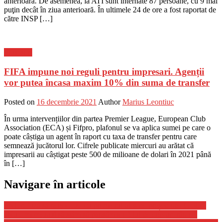
anterioară. De asemenea, la ATI sunt internate 87 persoane, cu 9 mai
puţin decât în ziua anterioară. În ultimele 24 de ore a fost raportat de
către INSP […]
Flux-stiri
FIFA impune noi reguli pentru impresari. Agenții
vor putea încasa maxim 10% din suma de transfer
Posted on
16 decembrie 2021
Author
Marius Leontiuc
În urma intervențiilor din partea Premier League, European Club
Association (ECA) și Fifpro, plafonul se va aplica sumei pe care o
poate câștiga un agent în raport cu taxa de transfer pentru care
semnează jucătorul lor. Cifrele publicate miercuri au arătat că
impresarii au câștigat peste 500 de milioane de dolari în 2021 până
în […]
Navigare în articole
PNL refuză să negocieze cu premierul ales de președinte. Cioloş:
„Nu e momentul să stăm să pansăm tot felul de ego-uri rănite”