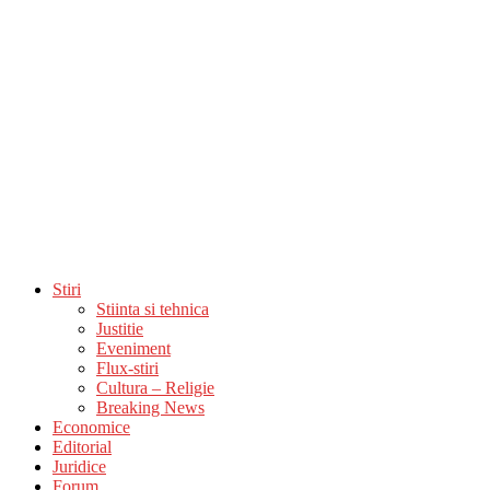
Stiri
Stiinta si tehnica
Justitie
Eveniment
Flux-stiri
Cultura – Religie
Breaking News
Economice
Editorial
Juridice
Forum