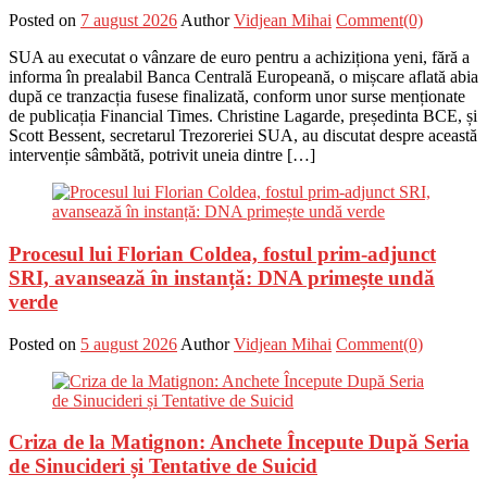
Posted on
7 august 2026
Author
Vidjean Mihai
Comment(0)
SUA au executat o vânzare de euro pentru a achiziționa yeni, fără a
informa în prealabil Banca Centrală Europeană, o mișcare aflată abia
după ce tranzacția fusese finalizată, conform unor surse menționate
de publicația Financial Times. Christine Lagarde, președinta BCE, și
Scott Bessent, secretarul Trezoreriei SUA, au discutat despre această
intervenție sâmbătă, potrivit uneia dintre […]
Procesul lui Florian Coldea, fostul prim-adjunct
SRI, avansează în instanță: DNA primește undă
verde
Posted on
5 august 2026
Author
Vidjean Mihai
Comment(0)
Criza de la Matignon: Anchete Începute După Seria
de Sinucideri și Tentative de Suicid