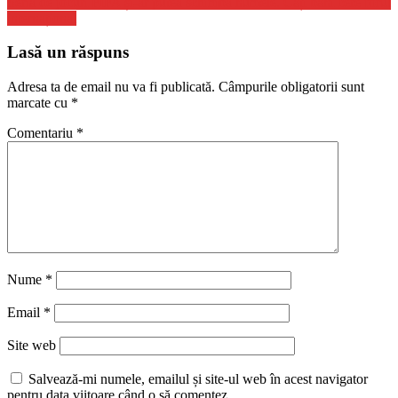
Seria de jocuri FIFA și-ar putea schimba numele. Câți bani cere forul
internațional
Lasă un răspuns
Adresa ta de email nu va fi publicată.
Câmpurile obligatorii sunt
marcate cu
*
Comentariu
*
Nume
*
Email
*
Site web
Salvează-mi numele, emailul și site-ul web în acest navigator
pentru data viitoare când o să comentez.