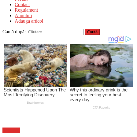
Contact
Regulament
Anunturi
Adauga articol
Caută după:
Flux-stiri