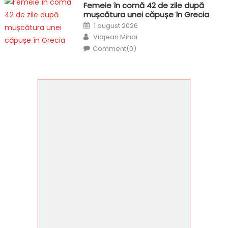
Femeie în comă 42 de zile după
mușcătura unei căpușe în Grecia
Posted
1 august 2026
on
Author
Vidjean Mihai
Comment(0)