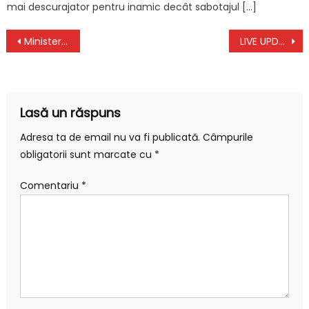
mai descurajator pentru inamic decât sabotajul […]
Navigare
Ministerul Apărării din Rusia cere ucrainenilor predarea imediată a orașului Mariupol
LIVE UPDATE. A douăzeci și șasea zi de invazie. Explozii nocturne în capitala Ucrainei, Kiev. Ucraina nu va depune armele și nu va ceda Mariupolul trupelor ruse
în
articole
Lasă un răspuns
Adresa ta de email nu va fi publicată.
Câmpurile
obligatorii sunt marcate cu
*
Comentariu
*