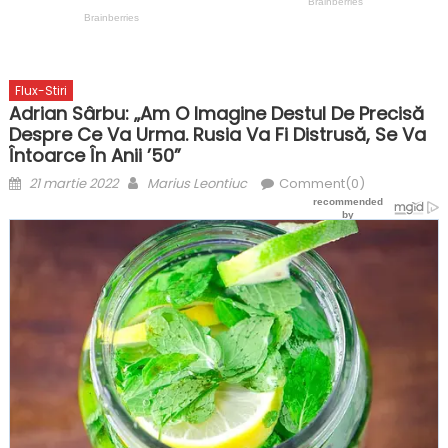
Flux-Stiri
Adrian Sârbu: „Am O Imagine Destul De Precisă
Despre Ce Va Urma. Rusia Va Fi Distrusă, Se Va
Întoarce În Anii ’50”
Posted
Author
21 martie 2022
Marius Leontiuc
Comment(0)
on