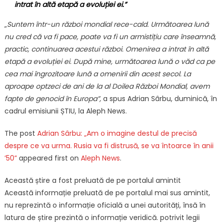
intrat în altă etapă a evoluției ei.”
„
Suntem într-un război mondial rece-cald. Următoarea lună
nu cred că va fi pace, poate va fi un armistițiu care înseamnă,
practic, continuarea acestui război. Omenirea a intrat în altă
etapă a evoluției ei.
După mine, următoarea lună o văd ca pe
cea mai îngrozitoare lună a omenirii din acest secol. La
aproape optzeci de ani de la al Doilea Război Mondial, avem
fapte de genocid în Europa”,
a spus Adrian Sârbu, duminică,
în
cadrul emisiunii ȘTIU, la Aleph News.
The post
Adrian Sârbu: „Am o imagine destul de precisă
despre ce va urma. Rusia va fi distrusă, se va întoarce în anii
’50”
appeared first on
Aleph News
.
Această știre a fost preluată de pe portalul amintit
Această informație preluată de pe portalul mai sus amintit,
nu reprezintă o informație oficială a unei autorități, însă în
latura de știre prezintă o informație veridică. potrivit legii