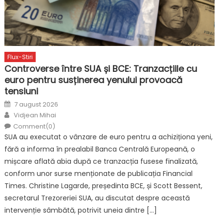
Flux-Stiri
Controverse între SUA și BCE: Tranzacțiile cu
euro pentru susținerea yenului provoacă
tensiuni
Posted
7 august 2026
on
Author
Vidjean Mihai
Comment(0)
SUA au executat o vânzare de euro pentru a achiziționa yeni,
fără a informa în prealabil Banca Centrală Europeană, o
mișcare aflată abia după ce tranzacția fusese finalizată,
conform unor surse menționate de publicația Financial
Times. Christine Lagarde, președinta BCE, și Scott Bessent,
secretarul Trezoreriei SUA, au discutat despre această
intervenție sâmbătă, potrivit uneia dintre […]