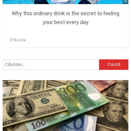
Caută
după: