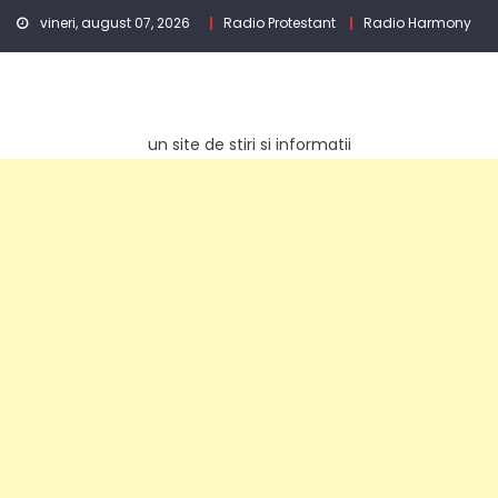
Skip
vineri, august 07, 2026
Radio Protestant
Radio Harmony
to
content
un site de stiri si informatii