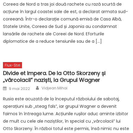
Coreea de Nord a tras joi două rachete cu rază scurtă de
acțiune în largul coastei sale de est, a declarat armata sud-
coreeană. Într-o declarație comună emisă de Casa Albă,
Statele Unite, Coreea de Sud și Japonia au condamnat
lansările de rachete ale Coreei de Nord. Eforturile
diplomatice de a reduce tensiunile sau de a […]
Flux-Stiri
Divide et Impera. De la Otto Skorzeny și
„vârcolacii” naziști, la Grupul Wagner
Author
Posted
Vidjean Mihai
9 mai 2022
on
Rusia este acuzată de la începutul războiului de sabotaj,
operațiuni sub „steag fals”, iar grupul Wagner a devenit
faimos în întreaga lume. Acțiunile rușilor aduc aminte izbitor
de mult cu cele ale naziștilor, în special cu „vârcolacii” lui
Otto Skorzeny. În război totul este permis, însă nimic nu este