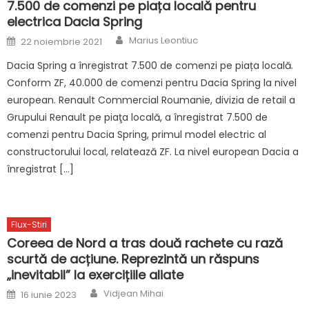
7.500 de comenzi pe piața locală pentru
electrica Dacia Spring
Author
Posted
Marius Leontiuc
22 noiembrie 2021
on
Dacia Spring a înregistrat 7.500 de comenzi pe piața locală.
Conform ZF, 40.000 de comenzi pentru Dacia Spring la nivel
european. Renault Commercial Roumanie, divizia de retail a
Grupului Renault pe piaţa locală, a înregistrat 7.500 de
comenzi pentru Dacia Spring, primul model electric al
constructorului local, relatează ZF. La nivel european Dacia a
înregistrat […]
Flux-Stiri
Coreea de Nord a tras două rachete cu rază
scurtă de acțiune. Reprezintă un răspuns
„inevitabil” la exercițiile aliate
Author
Posted
Vidjean Mihai
16 iunie 2023
on