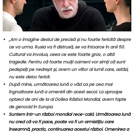
„
Am o imagine destul de precisă și nu foarte fericită despre
ce va urma. Rusia va fi distrusă, se va întoarce în anii 50.
Cultural va involua, ceea ce este foarte grav, o altă
tragedie. Pentru că foarte mulți oameni vor simți că sunt
pedepsiți pe nedrept și, avem un viitor al lumii care, astăzi,
nu este deloc fericit.
După mine, următoarea lună o văd ca pe cea mai
îngrozitoare lună a omenirii din acest secol. La aproape
optzeci de ani de la al Doilea Război Mondial, avem fapte
de genocid în Europa.
Suntem într-un război mondial rece-cald. Următoarea lună
nu cred că va fi pace, poate va fi un armistițiu care
înseamnă, practic, continuarea acestui război. Omenirea a