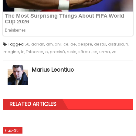
Tagged
50
,
adrian
,
am
,
anii
,
ce
,
de
,
despre
,
destul
,
distrusă
,
fi
,
imagine
,
în
,
întoarce
,
o
,
precisă
,
rusia
,
sârbu.
,
se
,
urma
,
va
Marius Leontiuc
RELATED ARTICLES
Flux-Stiri