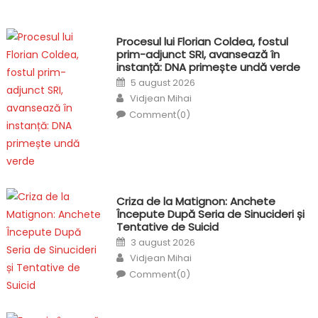
Procesul lui Florian Coldea, fostul
prim-adjunct SRI, avansează în
instanță: DNA primește undă verde
Posted
5 august 2026
on
Author
Vidjean Mihai
Comment(0)
Criza de la Matignon: Anchete
Începute După Seria de Sinucideri și
Tentative de Suicid
Posted
3 august 2026
on
Author
Vidjean Mihai
Comment(0)