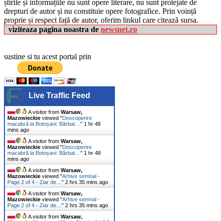
știrile și informațiile nu sunt opere literare, nu sunt protejate de
drepturi de autor și nu constituie opere fotografice. Prin voință
proprie și respect față de autor, oferim linkul care citează sursa.
viziteaza pagina noastra de
newsnet.ro
sustine si tu acest portal prin
Live Traffic Feed
A visitor from
Warsaw,
Mazowieckie
viewed "
Descoperire
macabră la Botoșani: Bărbat…
"
1 hr 48
mins ago
A visitor from
Warsaw,
Mazowieckie
viewed "
Descoperire
macabră la Botoșani: Bărbat…
"
1 hr 48
mins ago
A visitor from
Warsaw,
Mazowieckie
viewed "
Arhive semnal -
Page 2 of 4 - Ziar de…
"
2 hrs 35 mins ago
A visitor from
Warsaw,
Mazowieckie
viewed "
Arhive semnal -
Page 2 of 4 - Ziar de…
"
2 hrs 35 mins ago
A visitor from
Warsaw,