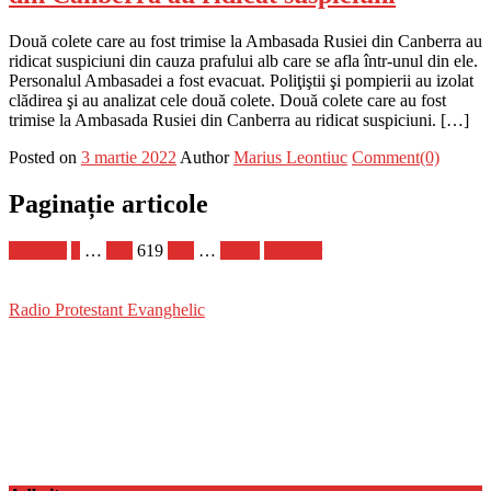
Două colete care au fost trimise la Ambasada Rusiei din Canberra au
ridicat suspiciuni din cauza prafului alb care se afla într-unul din ele.
Personalul Ambasadei a fost evacuat. Poliţiştii şi pompierii au izolat
clădirea şi au analizat cele două colete. Două colete care au fost
trimise la Ambasada Rusiei din Canberra au ridicat suspiciuni. […]
Posted on
3 martie 2022
Author
Marius Leontiuc
Comment(0)
Paginație articole
Anterior
1
…
618
619
620
…
1.181
Următor
Radio Protestant Evanghelic