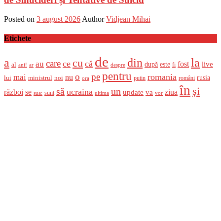
Posted on
3 august 2026
Author
Vidjean Mihai
Etichete
de
a
din
la
cu
care
ce
că
au
fost
live
după
este
al
fi
ani!
ar
despre
pentru
o
pe
romania
mai
nu
ministrul
rusia
lui
noi
români
putin
ora
în
și
un
să
ucraina
război
se
update
ziua
va
sunt
sua:
ultima
vor