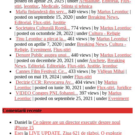
posted on aprilie 29, 2025
|
under
Actualitate
,
Editorial
,
Flux-
stiri
,
leontiuc
,
Medicale
,
Stiinta si tehnica
Mafia finlandeză din serv...
849 views
|
by
Marius Leontiuc
|
posted on septembrie 15, 2020
|
under
Breaking News
,
Editorial
,
Flux-stiri
,
Justitie
Societatea Culturală Româ...
774 views
|
by
Marius Leontiuc
|
posted on octombrie 28, 2022
|
under
Cultura - Religie
Tinu Leontiuc a plecat la...
461 views
|
by
Marius Leontiuc
|
posted on aprilie 7, 2020
|
under
Breaking News
,
Cultura -
Religie
,
Eveniment
,
Flux-stiri
Denunț Public asupra unui...
440 views
|
by
Marius Leontiuc
|
posted on decembrie 20, 2021
|
under
Anchete
,
Breaking
News
,
Editorial
,
Editoriale
,
Flux-stiri
,
Justitie
,
leontiuc
Cannes Film Festival: Ce...
433 views
|
by
Vidjean Mihai
|
posted on mai 19, 2024
|
under
Flux-stiri
Decizie CCR: Revocarea Av...
404 views
|
by
Marius
Leontiuc
|
posted on iunie 30, 2021
|
under
Flux-stiri
,
Juridice
VIDEO Congres PNL/Iohanni...
397 views
|
by
Marius
Leontiuc
|
posted on septembrie 25, 2021
|
under
Eveniment
Comentarii recente
Daniel
la
Ce părere are un director executiv despre noul
iPhone 15
Eses
la
LIVE UPDATE. Ziua 621 de război. O explozie