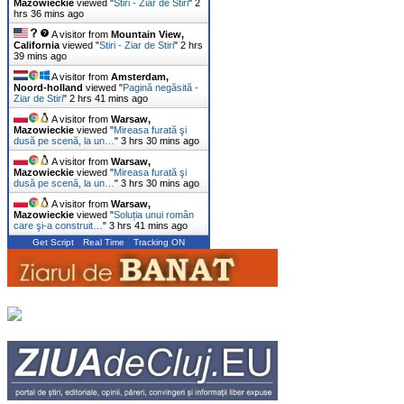
Mazowieckie
viewed "
Stiri - Ziar de Stiri
"
2
hrs 36 mins ago
A visitor from
Mountain View,
California
viewed "
Stiri - Ziar de Stiri
"
2 hrs
39 mins ago
A visitor from
Amsterdam,
Noord-holland
viewed "
Pagină negăsită -
Ziar de Stiri
"
2 hrs 41 mins ago
A visitor from
Warsaw,
Mazowieckie
viewed "
Mireasa furată şi
dusă pe scenă, la un…
"
3 hrs 30 mins ago
A visitor from
Warsaw,
Mazowieckie
viewed "
Mireasa furată şi
dusă pe scenă, la un…
"
3 hrs 30 mins ago
A visitor from
Warsaw,
Mazowieckie
viewed "
Soluția unui român
care şi-a construit…
"
3 hrs 41 mins ago
Get Script
Real Time
Tracking ON