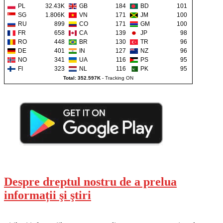
PL
32.43K
GB
184
BD
101
SG
1.806K
VN
171
JM
100
RU
899
CO
171
GM
100
FR
658
CA
139
JP
98
RO
448
BR
130
TR
96
DE
401
IN
127
NZ
96
NO
341
UA
116
PS
95
FI
323
NL
116
PK
95
Total: 352.597K
-
Tracking ON
Despre dreptul nostru de a prelua
informații şi ştiri