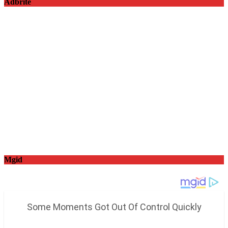
Adbrite
Mgid