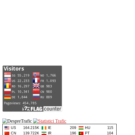
US
164.215K
IE
209
HU
115
CN
139.722K
IR
196
PT
104