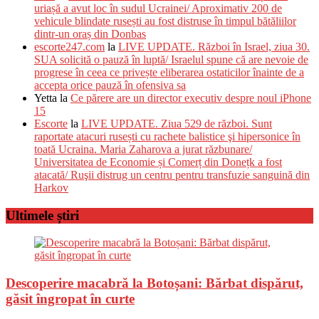
uriașă a avut loc în sudul Ucrainei/ Aproximativ 200 de
vehicule blindate rusești au fost distruse în timpul bătăliilor
dintr-un oraș din Donbas
escorte247.com
la
LIVE UPDATE. Război în Israel, ziua 30.
SUA solicită o pauză în luptă/ Israelul spune că are nevoie de
progrese în ceea ce privește eliberarea ostaticilor înainte de a
accepta orice pauză în ofensiva sa
Yetta
la
Ce părere are un director executiv despre noul iPhone
15
Escorte
la
LIVE UPDATE. Ziua 529 de război. Sunt
raportate atacuri rusești cu rachete balistice şi hipersonice în
toată Ucraina. Maria Zaharova a jurat răzbunare/
Universitatea de Economie și Comerț din Donețk a fost
atacată/ Ruşii distrug un centru pentru transfuzie sanguină din
Harkov
Ultimele știri
Descoperire macabră la Botoșani: Bărbat dispărut,
găsit îngropat în curte