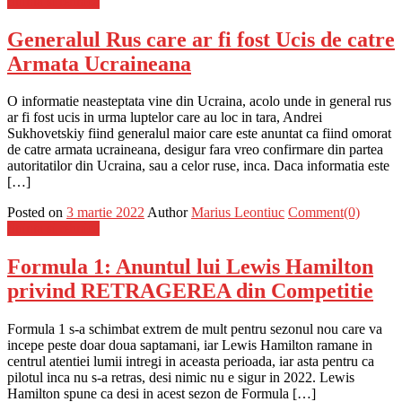
Stiinta si tehnica
Generalul Rus care ar fi fost Ucis de catre
Armata Ucraineana
O informatie neasteptata vine din Ucraina, acolo unde in general rus
ar fi fost ucis in urma luptelor care au loc in tara, Andrei
Sukhovetskiy fiind generalul maior care este anuntat ca fiind omorat
de catre armata ucraineana, desigur fara vreo confirmare din partea
autoritatilor din Ucraina, sau a celor ruse, inca. Daca informatia este
[…]
Posted on
3 martie 2022
Author
Marius Leontiuc
Comment(0)
Stiinta si tehnica
Formula 1: Anuntul lui Lewis Hamilton
privind RETRAGEREA din Competitie
Formula 1 s-a schimbat extrem de mult pentru sezonul nou care va
incepe peste doar doua saptamani, iar Lewis Hamilton ramane in
centrul atentiei lumii intregi in aceasta perioada, iar asta pentru ca
pilotul inca nu s-a retras, desi nimic nu e sigur in 2022. Lewis
Hamilton spune ca desi in acest sezon de Formula […]