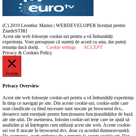
(C) 2019 Leontiuc Marius
|
WEBDEVELOPER licențiat pentru
ZiardeSTIRI
Acest site web folosește cookie-uri pentru a vă îmbunătăți
experiența. Vom presupune că sunteți de acord cu asta, dar puteți
renunța dacă doriți.
Cookie settings
ACCEPT
Privacy & Cookies Policy
Închide
Privacy Overview
Acest site web folosește cookie-uri pentru a vă îmbunătăți experiența
în timp ce navigați pe site. Din aceste cookie-uri, cookie-urile care
sunt clasificate ca fiind necesare sunt stocate pe browserul dvs.,
deoarece sunt esențiale pentru funcționarea funcționalităților de bază
ale site-ului. De asemenea, folosim cookie-uri terțe care ne ajută să
analizăm și să înțelegem cum utilizați acest site web. Aceste cookie-
uri vor fi stocate în browserul dvs. doar cu acordul dumneavoastră.
De asemenea, aveți opțiunea de a renunța la aceste cookie-uri. Dar