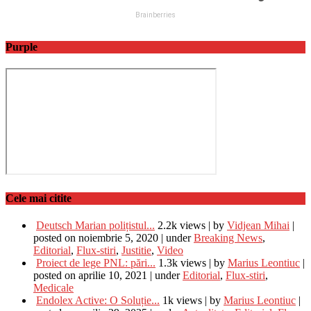
Purple
Cele mai citite
Deutsch Marian polițistul...
2.2k views
|
by
Vidjean Mihai
|
posted on noiembrie 5, 2020
|
under
Breaking News
,
Editorial
,
Flux-stiri
,
Justitie
,
Video
Proiect de lege PNL: pări...
1.3k views
|
by
Marius Leontiuc
|
posted on aprilie 10, 2021
|
under
Editorial
,
Flux-stiri
,
Medicale
Endolex Active: O Soluție...
1k views
|
by
Marius Leontiuc
|