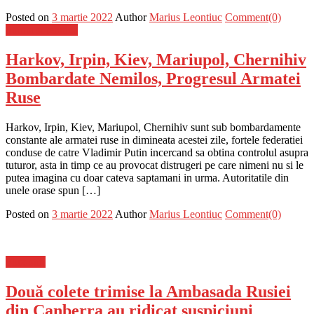
Posted on
3 martie 2022
Author
Marius Leontiuc
Comment(0)
Stiinta si tehnica
Harkov, Irpin, Kiev, Mariupol, Chernihiv
Bombardate Nemilos, Progresul Armatei
Ruse
Harkov, Irpin, Kiev, Mariupol, Chernihiv sunt sub bombardamente
constante ale armatei ruse in dimineata acestei zile, fortele federatiei
conduse de catre Vladimir Putin incercand sa obtina controlul asupra
tuturor, asta in timp ce au provocat distrugeri pe care nimeni nu si le
putea imagina cu doar cateva saptamani in urma. Autoritatile din
unele orase spun […]
Posted on
3 martie 2022
Author
Marius Leontiuc
Comment(0)
Flux-stiri
Două colete trimise la Ambasada Rusiei
din Canberra au ridicat suspiciuni