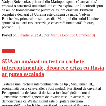
Vadym Boichenko, primarul din Mariupol, spune că armata rusă
creează o catastrofă umanitară din cauza exploziilor. Locuitorii spun
că au loc bombardamente puternice asupra orașului. Primarul
orașului a declarat că Ucraina este distrusă ca nație. Vadym
Boichenko, primarul oraşului asediat Mariupol din sudul Ucrainei,
spune că militarii ruşi creează „o catastrofă umanitară” în oraş,
potrivit […]
Posted on
3 martie 2022
Author
Marius Leontiuc
Comment(0)
Flux-stiri
SUA au amânat un test cu rachete
intercontinentale, deoarece criza cu Rusia
ar putea escalada
Testarea unei rachete intercontinentale de tip „Minuteman III„,
programată peste câteva zile, a fost anulată. Purtătorul de cuvânt al
Pentagonului a declarat că decizia a fost luată ţinând cont de
„tensiunile intense” generate de invazia rusă. În acest fel, se
demonstrează că Washingtonul este o „putere nucleară
responsabilă„. John Kirby, purtătorul de cuvânt al Pentagonului,