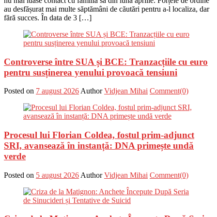
nu mai luase contact cu familia sa din luna aprilie. Forțele de ordine
au desfășurat mai multe săptămâni de căutări pentru a-l localiza, dar
fără succes. În data de 3 […]
Controverse între SUA și BCE: Tranzacțiile cu euro
pentru susținerea yenului provoacă tensiuni
Posted on
7 august 2026
Author
Vidjean Mihai
Comment(0)
Procesul lui Florian Coldea, fostul prim-adjunct
SRI, avansează în instanță: DNA primește undă
verde
Posted on
5 august 2026
Author
Vidjean Mihai
Comment(0)