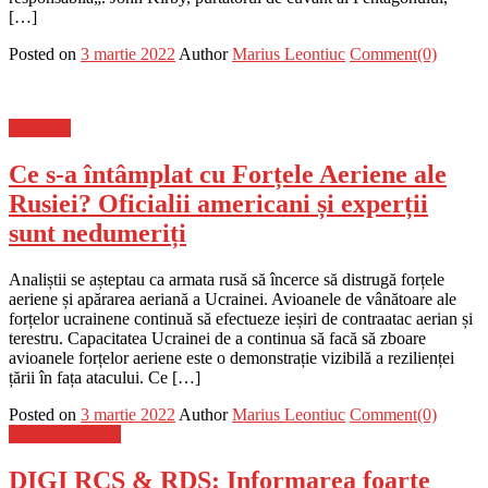
[…]
Posted on
3 martie 2022
Author
Marius Leontiuc
Comment(0)
Flux-stiri
Ce s-a întâmplat cu Forțele Aeriene ale
Rusiei? Oficialii americani și experții
sunt nedumeriți
Analiștii se așteptau ca armata rusă să încerce să distrugă forțele
aeriene și apărarea aeriană a Ucrainei. Avioanele de vânătoare ale
forțelor ucrainene continuă să efectueze ieșiri de contraatac aerian și
terestru. Capacitatea Ucrainei de a continua să facă să zboare
avioanele forțelor aeriene este o demonstrație vizibilă a rezilienței
țării în fața atacului. Ce […]
Posted on
3 martie 2022
Author
Marius Leontiuc
Comment(0)
Stiinta si tehnica
DIGI RCS & RDS: Informarea foarte