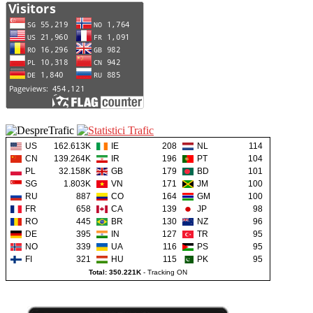
US
162.613K
IE
208
NL
114
CN
139.264K
IR
196
PT
104
PL
32.158K
GB
179
BD
101
SG
1.803K
VN
171
JM
100
RU
887
CO
164
GM
100
FR
658
CA
139
JP
98
RO
445
BR
130
NZ
96
DE
395
IN
127
TR
95
NO
339
UA
116
PS
95
FI
321
HU
115
PK
95
Total: 350.221K
-
Tracking ON