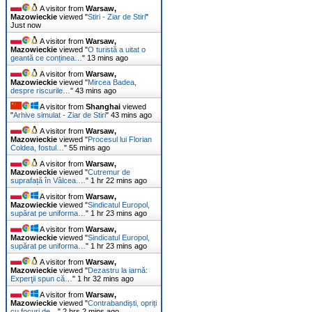
A visitor from
Warsaw,
Mazowieckie
viewed "
Stiri - Ziar de Stiri
"
Just now
A visitor from
Warsaw,
Mazowieckie
viewed "
O turistă a uitat o
geantă ce conținea…
"
13 mins ago
A visitor from
Warsaw,
Mazowieckie
viewed "
Mircea Badea,
despre riscurile…
"
43 mins ago
A visitor from
Shanghai
viewed
"
Arhive simulat - Ziar de Stiri
"
43 mins ago
A visitor from
Warsaw,
Mazowieckie
viewed "
Procesul lui Florian
Coldea, fostul…
"
55 mins ago
A visitor from
Warsaw,
Mazowieckie
viewed "
Cutremur de
suprafață în Vâlcea.…
"
1 hr 22 mins ago
A visitor from
Warsaw,
Mazowieckie
viewed "
Sindicatul Europol,
supărat pe uniforma…
"
1 hr 23 mins ago
A visitor from
Warsaw,
Mazowieckie
viewed "
Sindicatul Europol,
supărat pe uniforma…
"
1 hr 23 mins ago
A visitor from
Warsaw,
Mazowieckie
viewed "
Dezastru la iarnă:
Experţii spun că…
"
1 hr 32 mins ago
A visitor from
Warsaw,
Mazowieckie
viewed "
Contrabandiști, opriți
cu focuri de…
"
2 hrs 2 mins ago