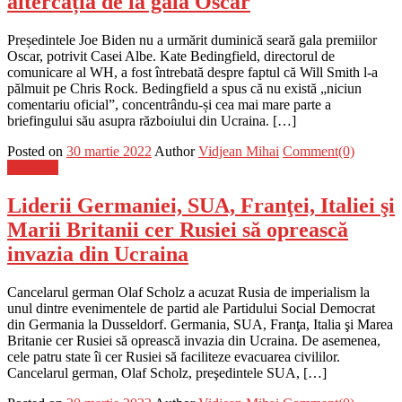
altercația de la gala Oscar
Președintele Joe Biden nu a urmărit duminică seară gala premiilor
Oscar, potrivit Casei Albe. Kate Bedingfield, directorul de
comunicare al WH, a fost întrebată despre faptul că Will Smith l-a
pălmuit pe Chris Rock. Bedingfield a spus că nu există „niciun
comentariu oficial”, concentrându-și cea mai mare parte a
briefingului său asupra războiului din Ucraina. […]
Posted on
30 martie 2022
Author
Vidjean Mihai
Comment(0)
Flux-stiri
Liderii Germaniei, SUA, Franţei, Italiei şi
Marii Britanii cer Rusiei să oprească
invazia din Ucraina
Cancelarul german Olaf Scholz a acuzat Rusia de imperialism la
unul dintre evenimentele de partid ale Partidului Social Democrat
din Germania la Dusseldorf. Germania, SUA, Franţa, Italia şi Marea
Britanie cer Rusiei să oprească invazia din Ucraina. De asemenea,
cele patru state îi cer Rusiei să faciliteze evacuarea civililor.
Cancelarul german, Olaf Scholz, preşedintele SUA, […]