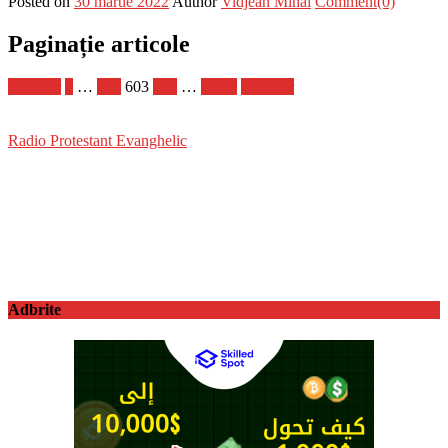
Posted on
30 martie 2022
Author
Vidjean Mihai
Comment(0)
Paginație articole
Anterior
1
…
602
603
604
…
1.070
Următor
Radio Protestant Evanghelic
Adbrite