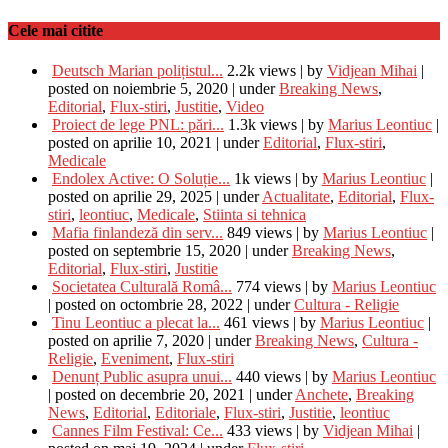
Cele mai citite
Deutsch Marian polițistul...
2.2k views
|
by
Vidjean Mihai
|
posted on noiembrie 5, 2020
|
under
Breaking News
,
Editorial
,
Flux-stiri
,
Justitie
,
Video
Proiect de lege PNL: pări...
1.3k views
|
by
Marius Leontiuc
|
posted on aprilie 10, 2021
|
under
Editorial
,
Flux-stiri
,
Medicale
Endolex Active: O Soluție...
1k views
|
by
Marius Leontiuc
|
posted on aprilie 29, 2025
|
under
Actualitate
,
Editorial
,
Flux-
stiri
,
leontiuc
,
Medicale
,
Stiinta si tehnica
Mafia finlandeză din serv...
849 views
|
by
Marius Leontiuc
|
posted on septembrie 15, 2020
|
under
Breaking News
,
Editorial
,
Flux-stiri
,
Justitie
Societatea Culturală Româ...
774 views
|
by
Marius Leontiuc
|
posted on octombrie 28, 2022
|
under
Cultura - Religie
Tinu Leontiuc a plecat la...
461 views
|
by
Marius Leontiuc
|
posted on aprilie 7, 2020
|
under
Breaking News
,
Cultura -
Religie
,
Eveniment
,
Flux-stiri
Denunț Public asupra unui...
440 views
|
by
Marius Leontiuc
|
posted on decembrie 20, 2021
|
under
Anchete
,
Breaking
News
,
Editorial
,
Editoriale
,
Flux-stiri
,
Justitie
,
leontiuc
Cannes Film Festival: Ce...
433 views
|
by
Vidjean Mihai
|