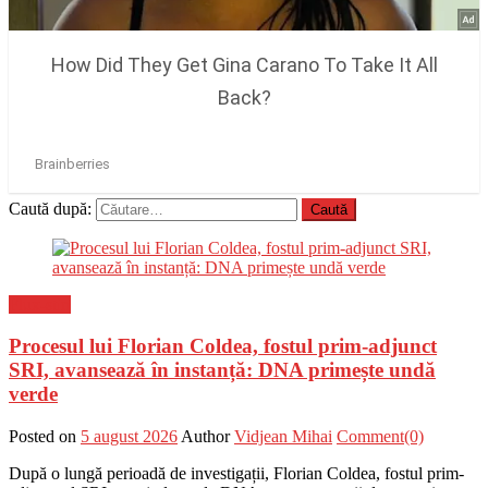
Caută după:
Flux-stiri
Procesul lui Florian Coldea, fostul prim-adjunct
SRI, avansează în instanță: DNA primește undă
verde
Posted on
5 august 2026
Author
Vidjean Mihai
Comment(0)
După o lungă perioadă de investigații, Florian Coldea, fostul prim-