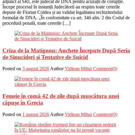
adjunct al SRI, este judecat de DNA pentru acuzații de corupție.
Începe procesul în instanță Judecătorii au respins toate cererile
depuse de Florian Coldea și au validat legalitatea rechizitoriului
formulat de DNA. „În conformitate cu art. 346 alin. 2 din Codul de
procedură penală, toate cererile […]
Criza de la Matignon: Anchete Începute După Seria
de Sinucideri și Tentative de Suicid
Posted on
3 august 2026
Author
Vidjean Mihai
Comment(0)
Femeie în comă 42 de zile după mușcătura unei
căpușe în Grecia
Posted on
1 august 2026
Author
Vidjean Mihai
Comment(0)