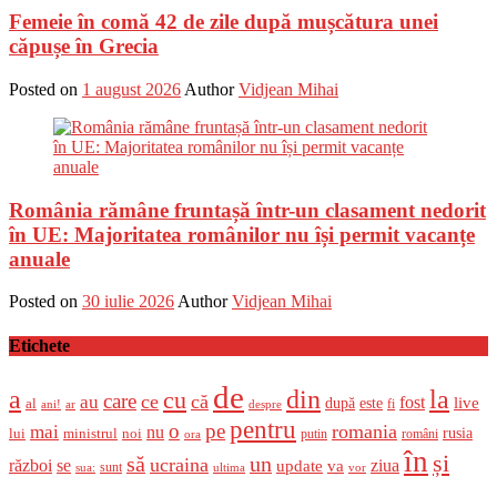
Femeie în comă 42 de zile după mușcătura unei
căpușe în Grecia
Posted on
1 august 2026
Author
Vidjean Mihai
România rămâne fruntașă într-un clasament nedorit
în UE: Majoritatea românilor nu își permit vacanțe
anuale
Posted on
30 iulie 2026
Author
Vidjean Mihai
Etichete
de
a
din
la
cu
care
ce
că
au
fost
live
după
este
al
fi
ani!
ar
despre
pentru
o
pe
romania
mai
nu
ministrul
rusia
lui
noi
români
putin
ora
în
și
un
să
ucraina
război
se
update
ziua
va
sunt
sua:
ultima
vor