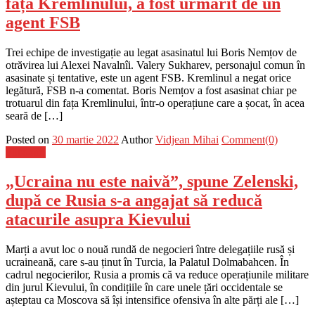
fața Kremlinului, a fost urmărit de un
agent FSB
Trei echipe de investigație au legat asasinatul lui Boris Nemțov de
otrăvirea lui Alexei Navalnîi. Valery Sukharev, personajul comun în
asasinate și tentative, este un agent FSB. Kremlinul a negat orice
legătură, FSB n-a comentat. Boris Nemțov a fost asasinat chiar pe
trotuarul din fața Kremlinului, într-o operațiune care a șocat, în acea
seară de […]
Posted on
30 martie 2022
Author
Vidjean Mihai
Comment(0)
Flux-stiri
„Ucraina nu este naivă”, spune Zelenski,
după ce Rusia s-a angajat să reducă
atacurile asupra Kievului
Marți a avut loc o nouă rundă de negocieri între delegațiile rusă și
ucraineană, care s-au ținut în Turcia, la Palatul Dolmabahcen. În
cadrul negocierilor, Rusia a promis că va reduce operațiunile militare
din jurul Kievului, în condițiile în care unele țări occidentale se
așteptau ca Moscova să își intensifice ofensiva în alte părți ale […]