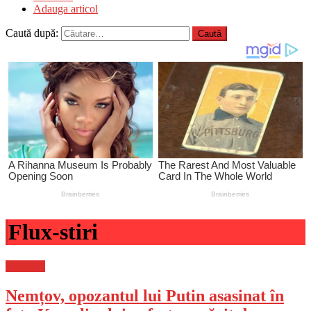
Adauga articol
Caută după:
Flux-stiri
Flux-stiri
Nemțov, opozantul lui Putin asasinat în