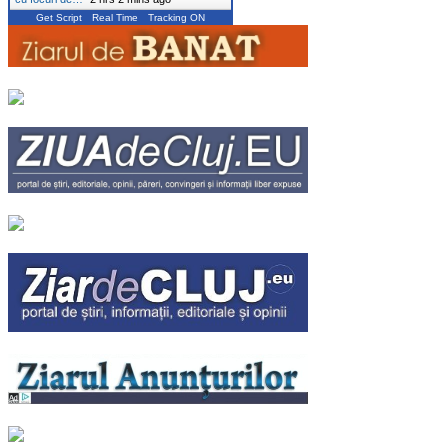
Get Script
Real Time
Tracking ON