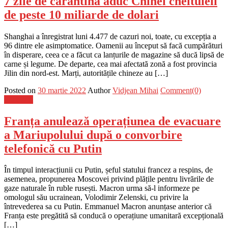
7 zile de carantină aduc Chinei cheltuieli
de peste 10 miliarde de dolari
Shanghai a înregistrat luni 4.477 de cazuri noi, toate, cu excepția a
96 dintre ele asimptomatice. Oamenii au început să facă cumpărături
în disperare, ceea ce a făcut ca lanțurile de magazine să ducă lipsă de
carne și legume. De departe, cea mai afectată zonă a fost provincia
Jilin din nord-est. Marți, autoritățile chineze au […]
Posted on
30 martie 2022
Author
Vidjean Mihai
Comment(0)
Flux-stiri
Franța anulează operațiunea de evacuare
a Mariupolului după o convorbire
telefonică cu Putin
În timpul interacțiunii cu Putin, șeful statului francez a respins, de
asemenea, propunerea Moscovei privind plățile pentru livrările de
gaze naturale în ruble rusești. Macron urma să-l informeze pe
omologul său ucrainean, Volodimir Zelenski, cu privire la
întrevederea sa cu Putin. Emmanuel Macron anunțase anterior că
Franța este pregătită să conducă o operațiune umanitară excepțională
[…]