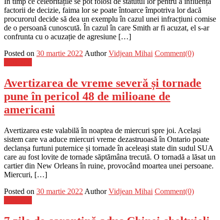
În timp ce celebritățile se pot folosi de statutul lor pentru a influența
factorii de decizie, faima lor se poate întoarce împotriva lor dacă
procurorul decide să dea un exemplu în cazul unei infracțiuni comise
de o persoană cunoscută. În cazul în care Smith ar fi acuzat, el s-ar
confrunta cu o acuzație de agresiune […]
Posted on
30 martie 2022
Author
Vidjean Mihai
Comment(0)
Flux-stiri
Avertizarea de vreme severă și tornade
pune în pericol 48 de milioane de
americani
Avertizarea este valabilă în noaptea de miercuri spre joi. Același
sistem care va aduce miercuri vreme dezastruoasă în Ontario poate
declanșa furtuni puternice și tornade în aceleași state din sudul SUA
care au fost lovite de tornade săptămâna trecută. O tornadă a lăsat un
cartier din New Orleans în ruine, provocând moartea unei persoane.
Miercuri, […]
Posted on
30 martie 2022
Author
Vidjean Mihai
Comment(0)
Flux-stiri