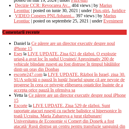
posted on mai 19, 2024
|
under
Flux-stiri
Decizie CCR: Revocarea Av...
404 views
|
by
Marius
Leontiuc
|
posted on iunie 30, 2021
|
under
Flux-stiri
,
Juridice
VIDEO Congres PNL/Iohanni...
397 views
|
by
Marius
Leontiuc
|
posted on septembrie 25, 2021
|
under
Eveniment
Comentarii recente
Daniel
la
Ce părere are un director executiv despre noul
iPhone 15
Eses
la
LIVE UPDATE. Ziua 621 de război. O explozie
uriașă a avut loc în sudul Ucrainei/ Aproximativ 200 de
vehicule blindate rusești au fost distruse în timpul bătăliilor
dintr-un oraș din Donbas
escorte247.com
la
LIVE UPDATE. Război în Israel, ziua 30.
SUA solicită o pauză în luptă/ Israelul spune că are nevoie de
progrese în ceea ce privește eliberarea ostaticilor înainte de a
accepta orice pauză în ofensiva sa
Yetta
la
Ce părere are un director executiv despre noul iPhone
15
Escorte
la
LIVE UPDATE. Ziua 529 de război. Sunt
raportate atacuri rusești cu rachete balistice şi hipersonice în
toată Ucraina. Maria Zaharova a jurat răzbunare/
Universitatea de Economie și Comerț din Donețk a fost
atacată/ Ruşii distrug un centru pentru transfuzie sanguină din