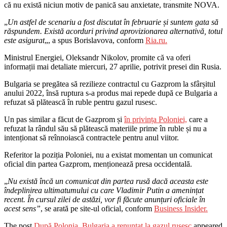
că nu există niciun motiv de panică sau anxietate, transmite NOVA.
„
Un astfel de scenariu a fost discutat în februarie și suntem gata să
răspundem. Există acorduri privind aprovizionarea alternativă, totul
este asigurat
„, a spus Borislavova, conform
Ria.ru.
Ministrul Energiei, Oleksandr Nikolov, promite că va oferi
informații mai detaliate miercuri, 27 aprilie, potrivit presei din Rusia.
Bulgaria se pregătea să rezilieze contractul cu Gazprom la sfârșitul
anului 2022, însă ruptura s-a produs mai repede după ce Bulgaria a
refuzat să plătească în ruble pentru gazul rusesc.
Un pas similar a făcut de Gazprom și
în privința Poloniei,
care a
refuzat la rândul său să plătească materiile prime în ruble și nu a
intenționat să reînnoiască contractele pentru anul viitor.
Referitor la poziția Poloniei, nu a existat momentan un comunicat
oficial din partea Gazprom, menționează presa occidentală.
„
Nu există încă un comunicat din partea rusă dacă aceasta este
îndeplinirea ultimatumului cu care Vladimir Putin a amenințat
recent. În cursul zilei de astăzi, vor fi făcute anunțuri oficiale în
acest sens”
, se arată pe site-ul oficial, conform
Business Insider.
The post
După Polonia, Bulgaria a renunțat la gazul rusesc
appeared