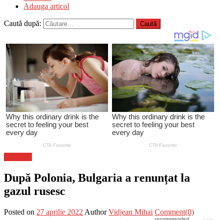
Adauga articol
Caută după:
Flux-stiri
După Polonia, Bulgaria a renunțat la
gazul rusesc
Posted on
27 aprilie 2022
Author
Vidjean Mihai
Comment(0)