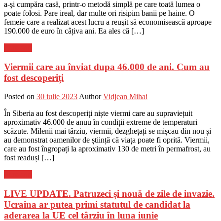
a-şi cumpăra casă, printr-o metodă simplă pe care toată lumea o
poate folosi. Pare ireal, dar multe ori risipim banii pe haine. O
femeie care a realizat acest lucru a reuşit să economisească aproape
190.000 de euro în câțiva ani. Ea ales că […]
Flux-stiri
Viermii care au înviat dupa 46.000 de ani. Cum au
fost descoperiți
Posted on
30 iulie 2023
Author
Vidjean Mihai
În Siberia au fost descoperiți niște viermi care au supraviețuit
aproximativ 46.000 de anuu în condiții extreme de temperaturi
scăzute. Milenii mai târziu, viermii, dezghețați se mișcau din nou și
au demonstrat oamenilor de știință că viața poate fi oprită. Viermii,
care au fost îngropați la aproximativ 130 de metri în permafrost, au
fost readuși […]
Flux-stiri
LIVE UPDATE. Patruzeci și nouă de zile de invazie.
Ucraina ar putea primi statutul de candidat la
aderarea la UE cel târziu în luna iunie