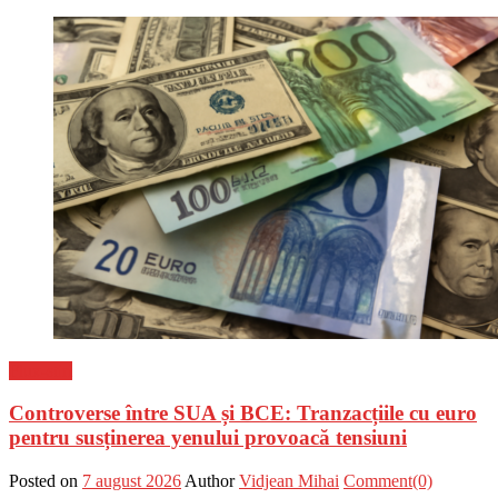
Flux-stiri
Controverse între SUA și BCE: Tranzacțiile cu euro
pentru susținerea yenului provoacă tensiuni
Posted on
7 august 2026
Author
Vidjean Mihai
Comment(0)