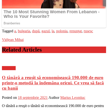
Tagged
a
,
bulgaria
,
după
,
gazul
,
la
,
polonia
,
renunțat
,
rusesc
Vidjean Mihai
Related Articles
Flux-stiri
O tânără a reușit să economisească 190.000 de euro
printr-o metodă la îndemâna oricui. Ce vrea să facă
cu banii
Posted on
18 septembrie 2021
Author
Marius Leontiuc
O tânără a reuşit o tânără să economisească 190.000 de euro pentru