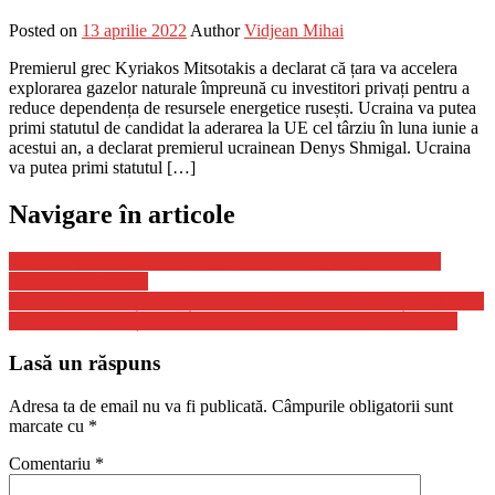
Posted on
13 aprilie 2022
Author
Vidjean Mihai
Premierul grec Kyriakos Mitsotakis a declarat că țara va accelera
explorarea gazelor naturale împreună cu investitori privați pentru a
reduce dependența de resursele energetice rusești. Ucraina va putea
primi statutul de candidat la aderarea la UE cel târziu în luna iunie a
acestui an, a declarat premierul ucrainean Denys Shmigal. Ucraina
va putea primi statutul […]
Navigare în articole
Ciucă, după întâlnirea cu Zelenski: „L-am asigurat de sprijinul
deplin al României”
LIVE UPDATE. Șaizeci și trei de zile de invazie. 40 de țări au decis
să formeze o coaliție de sprijinire a Ucrainei în războiul cu Rusia
Lasă un răspuns
Adresa ta de email nu va fi publicată.
Câmpurile obligatorii sunt
marcate cu
*
Comentariu
*