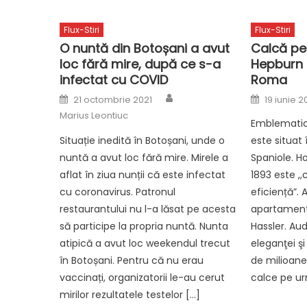
Flux-Stiri
Flux-Stiri
O nuntă din Botoșani a avut
Calcă pe
loc fără mire, după ce s-a
Hepburn l
infectat cu COVID
Roma
Author
Posted
Posted
21 octombrie 2021
19 iunie 
on
on
Marius Leontiuc
Emblematic
Situație inedită în Botoșani, unde o
este situat 
nuntă a avut loc fără mire. Mirele a
Spaniole. Ho
aflat în ziua nunții că este infectat
1893 este ,
cu coronavirus. Patronul
eficiență”.
restaurantului nu l-a lăsat pe acesta
apartamentu
să participe la propria nuntă. Nunta
Hassler. Au
atipică a avut loc weekendul trecut
eleganţei şi
în Botoșani. Pentru că nu erau
de milioane 
vaccinați, organizatorii le-au cerut
calce pe ur
mirilor rezultatele testelor […]