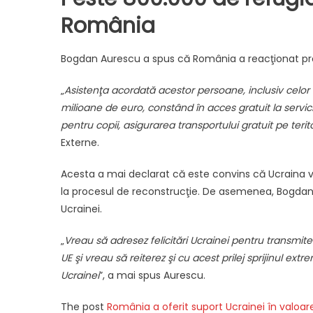
România
Bogdan Aurescu a spus că România a reacţionat pro
„
Asistenţa acordată acestor persoane, inclusiv celor
milioane de euro, constând în acces gratuit la servic
pentru copii, asigurarea transportului gratuit pe teri
Externe.
Acesta a mai declarat că este convins că Ucraina va
la procesul de reconstrucţie. De asemenea, Bogdan A
Ucrainei.
„
Vreau să adresez felicitări Ucrainei pentru transmit
UE şi vreau să reiterez şi cu acest prilej sprijinul ex
Ucrainei
”, a mai spus Aurescu.
The post
România a oferit suport Ucrainei în valoa