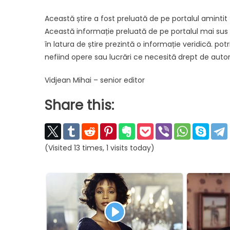
Această știre a fost preluată de pe portalul amintit
Această informație preluată de pe portalul mai sus am
în latura de știre prezintă o informație veridică. potriv
nefiind opere sau lucrări ce necesită drept de autor
Vidjean Mihai – senior editor
Share this:
(Visited 13 times, 1 visits today)