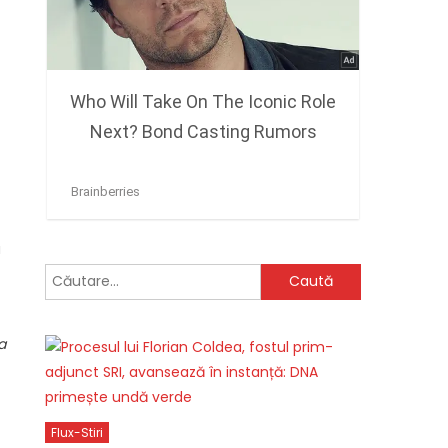
a
Caută
după:
a
Flux-Stiri