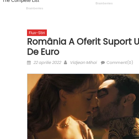
Flux-Stiri
România A Oferit Suport U
De Euro
Posted
Author
22 aprilie 2022
Vidjean Mihai
Comment(0)
on