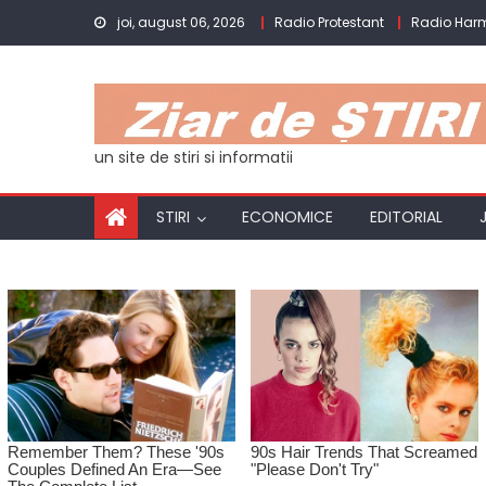
Skip
joi, august 06, 2026
Radio Protestant
Radio Har
to
content
un site de stiri si informatii
STIRI
ECONOMICE
EDITORIAL