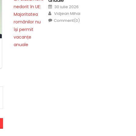
anuale
Posted
30 iulie 2026
on
Author
Vidjean Mihai
Comment(0)