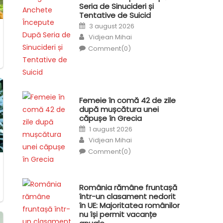
Seria de Sinucideri și
Tentative de Suicid
Posted
3 august 2026
on
Author
Vidjean Mihai
Comment(0)
Femeie în comă 42 de zile
după mușcătura unei
căpușe în Grecia
Posted
1 august 2026
on
Author
Vidjean Mihai
Comment(0)
România rămâne fruntașă
într-un clasament nedorit
în UE: Majoritatea românilor
nu își permit vacanțe