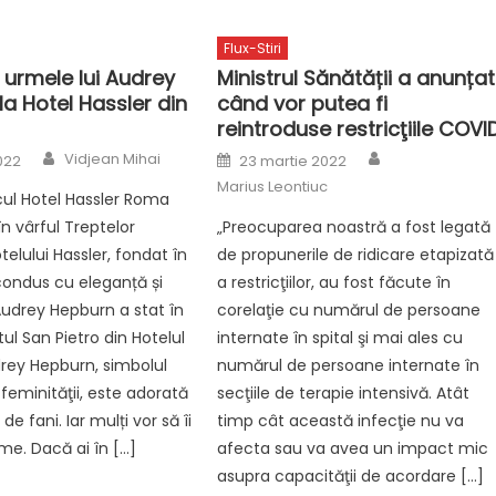
Flux-Stiri
 urmele lui Audrey
Ministrul Sănătății a anunțat
a Hotel Hassler din
când vor putea fi
reintroduse restricţiile COVI
Author
Author
Posted
Vidjean Mihai
2022
23 martie 2022
on
Marius Leontiuc
ul Hotel Hassler Roma
în vârful Treptelor
„Preocuparea noastră a fost legată
telului Hassler, fondat în
de propunerile de ridicare etapizată
,condus cu eleganță și
a restricţiilor, au fost făcute în
 Audrey Hepburn a stat în
corelaţie cu numărul de persoane
l San Pietro din Hotelul
internate în spital şi mai ales cu
drey Hepburn, simbolul
numărul de persoane internate în
 feminităţii, este adorată
secţiile de terapie intensivă. Atât
de fani. Iar mulți vor să îi
timp cât această infecţie nu va
me. Dacă ai în […]
afecta sau va avea un impact mic
asupra capacităţii de acordare […]