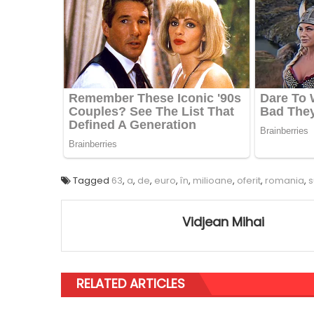
Tagged
63
,
a
,
de
,
euro
,
în
,
milioane
,
oferit
,
romania
,
s
Vidjean Mihai
RELATED ARTICLES