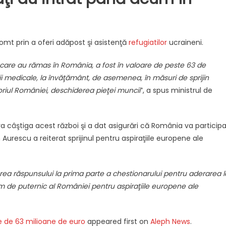
mt prin a oferi adăpost şi asistenţă
refugiatilor
ucraineni.
 care au rămas în România, a fost în valoare de peste 63 de
ii medicale, la învăţământ, de asemenea, în măsuri de sprijin
toriul României, deschiderea pieţei muncii
”, a spus ministrul de
 câştiga acest război şi a dat asigurări că România va particip
urescu a reiterat sprijinul pentru aspiraţiile europene ale
erea răspunsului la prima parte a chestionarului pentru aderarea l
trem de puternic al României pentru aspiraţiile europene ale
re de 63 milioane de euro
appeared first on
Aleph News
.