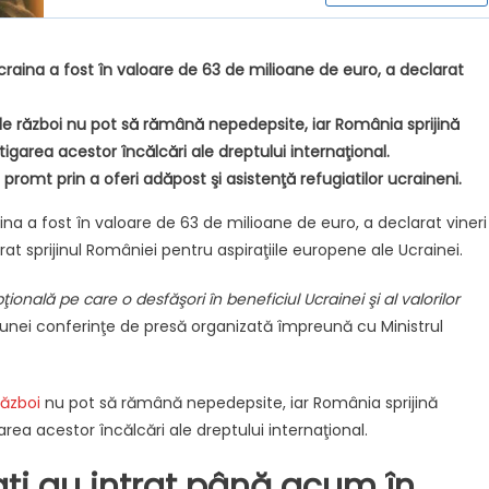
craina a fost în valoare de 63 de milioane de euro, a declarat
 de război nu pot să rămână nepedepsite, iar România sprijină
tigarea acestor încălcări ale dreptului internaţional.
omt prin a oferi adăpost şi asistenţă refugiatilor ucraineni.
na a fost în valoare de 63 de milioane de euro, a declarat vineri
at sprijinul României pentru aspiraţiile europene ale Ucrainei.
ţională pe care o desfăşori în beneficiul Ucrainei şi al valorilor
 unei conferinţe de presă organizată împreună cu Ministrul
război
nu pot să rămână nepedepsite, iar România sprijină
area acestor încălcări ale dreptului internaţional.
aţi au intrat până acum în