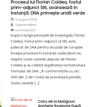
Procesul lui Florian Coldea, fostul
prim-adjunct SRI, avansează în
instanță: DNA primește undă verde
Posted
5 august 2026
on
Author
Vidjean Mihai
Comment(0)
După o lungă perioadă de investigații, Florian
Coldea, fostul prim-adjunct al SRI, este
judecat de DNA pentru acuzații de corupție.
Începe procesul în instanță Judecătorii au
respins toate cererile depuse de Florian
Coldea și au validat legalitatea rechizitoriului
formulat de DNA. „În conformitate cu art.
346 alin. 2 din Codul de procedură penală,
toate cererile […]
Criza de la Matignon:
Anchete Începute După