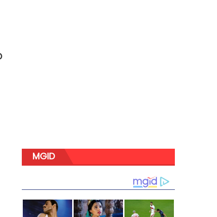
D
MGID