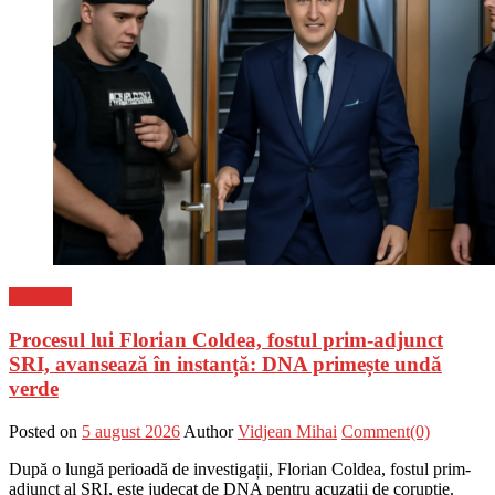
Flux-stiri
Procesul lui Florian Coldea, fostul prim-adjunct
SRI, avansează în instanță: DNA primește undă
verde
Posted on
5 august 2026
Author
Vidjean Mihai
Comment(0)
După o lungă perioadă de investigații, Florian Coldea, fostul prim-
adjunct al SRI, este judecat de DNA pentru acuzații de corupție.