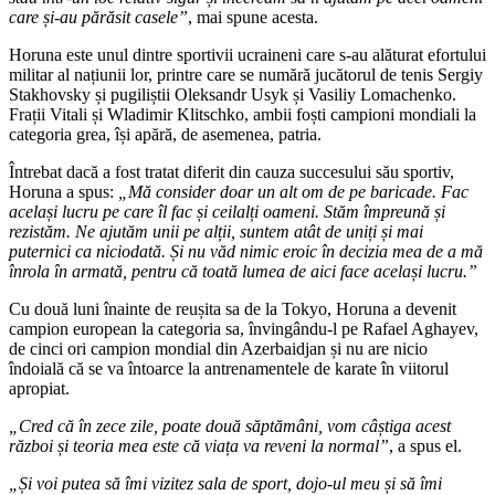
care și-au
părăsit casele”
, mai spune acesta.
Horuna este unul dintre sportivii ucraineni care s-au alăturat efortului
militar al națiunii lor, printre care se numără jucătorul de tenis Sergiy
Stakhovsky și pugiliștii Oleksandr Usyk și Vasiliy Lomachenko.
Frații Vitali și Wladimir Klitschko, ambii foști campioni mondiali la
categoria grea, își apără, de asemenea, patria.
Întrebat dacă a fost tratat diferit din cauza succesului său sportiv,
Horuna a spus:
„Mă consider doar un alt om de pe baricade.
Fac
același lucru pe care îl fac și ceilalți oameni.
Stăm împreună și
rezistăm. Ne ajutăm unii pe alții, suntem atât de uniți și mai
puternici ca niciodată.
Și nu văd nimic eroic în decizia mea de a mă
înrola în armată, pentru că toată lumea de aici face același lucru.”
Cu două luni înainte de reușita sa de la Tokyo, Horuna a devenit
campion european la categoria sa, învingându-l pe Rafael Aghayev,
de cinci ori campion mondial din Azerbaidjan și nu are nicio
îndoială că se va întoarce la antrenamentele de karate în viitorul
apropiat.
„Cred că în zece zile, poate două săptămâni, vom câștiga acest
război și teoria mea este că viața va reveni la normal”
, a spus el.
„Și voi putea să îmi vizitez sala de sport, dojo-ul meu și să îmi