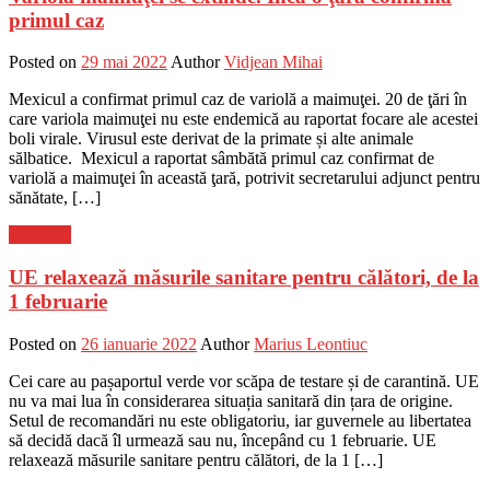
primul caz
Posted on
29 mai 2022
Author
Vidjean Mihai
Mexicul a confirmat primul caz de variolă a maimuţei. 20 de ţări în
care variola maimuţei nu este endemică au raportat focare ale acestei
boli virale. Virusul este derivat de la primate și alte animale
sălbatice. Mexicul a raportat sâmbătă primul caz confirmat de
variolă a maimuţei în această ţară, potrivit secretarului adjunct pentru
sănătate, […]
Flux-stiri
UE relaxează măsurile sanitare pentru călători, de la
1 februarie
Posted on
26 ianuarie 2022
Author
Marius Leontiuc
Cei care au pașaportul verde vor scăpa de testare și de carantină. UE
nu va mai lua în considerarea situația sanitară din țara de origine.
Setul de recomandări nu este obligatoriu, iar guvernele au libertatea
să decidă dacă îl urmează sau nu, începând cu 1 februarie. UE
relaxează măsurile sanitare pentru călători, de la 1 […]