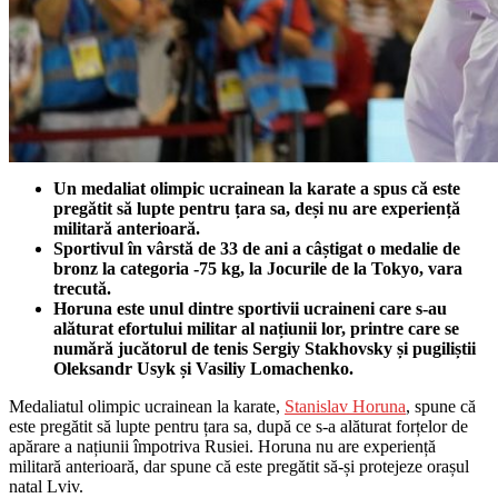
Un medaliat olimpic ucrainean la karate a spus că este
pregătit să lupte pentru țara sa, deși nu are experiență
militară anterioară.
Sportivul în vârstă de 33 de ani a câștigat o medalie de
bronz la categoria -75 kg, la Jocurile de la Tokyo, vara
trecută.
Horuna este unul dintre sportivii ucraineni care s-au
alăturat efortului militar al națiunii lor, printre care se
numără jucătorul de tenis Sergiy Stakhovsky și pugiliștii
Oleksandr Usyk și Vasiliy Lomachenko.
Medaliatul olimpic ucrainean la karate,
Stanislav Horuna
, spune că
este pregătit să lupte pentru țara sa, după ce s-a alăturat forțelor de
apărare a națiunii împotriva Rusiei. Horuna nu are experiență
militară anterioară, dar spune că este pregătit să-și protejeze orașul
natal Lviv.