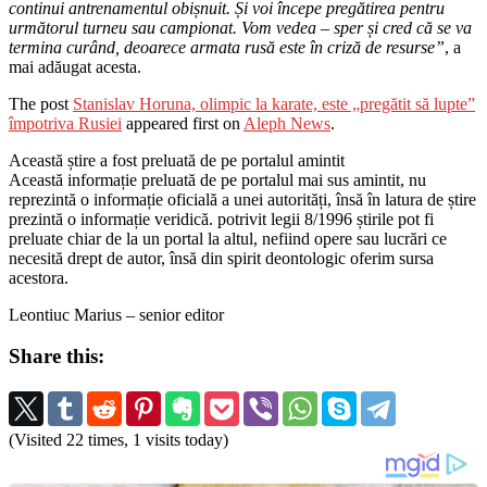
continui antrenamentul obișnuit. Și voi începe pregătirea pentru
următorul turneu sau campionat.
Vom vedea – sper și cred că se va
termina curând, deoarece armata rusă este în criză de resurse”
, a
mai adăugat acesta.
The post
Stanislav Horuna, olimpic la karate, este „pregătit să lupte”
împotriva Rusiei
appeared first on
Aleph News
.
Această știre a fost preluată de pe portalul amintit
Această informație preluată de pe portalul mai sus amintit, nu
reprezintă o informație oficială a unei autorități, însă în latura de știre
prezintă o informație veridică. potrivit legii 8/1996 știrile pot fi
preluate chiar de la un portal la altul, nefiind opere sau lucrări ce
necesită drept de autor, însă din spirit deontologic oferim sursa
acestora.
Leontiuc Marius – senior editor
Share this:
(Visited 22 times, 1 visits today)