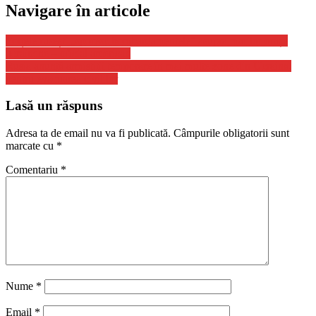
Navigare în articole
Forțele rusești „sporesc bombardamentele” asupra marilor orașe
ucrainene – oficial american
Rusia anunţă armistiţii temporare în mai multe zone din Ucraina,
pentru evacuarea civililor
Lasă un răspuns
Adresa ta de email nu va fi publicată.
Câmpurile obligatorii sunt
marcate cu
*
Comentariu
*
Nume
*
Email
*