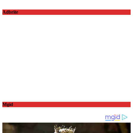
Adbrite
Mgid