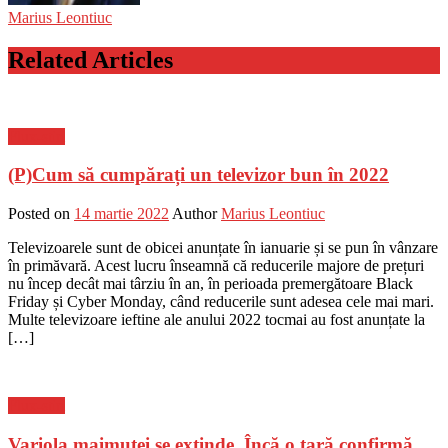
Marius Leontiuc
Related Articles
Flux-stiri
(P)Cum să cumpărați un televizor bun în 2022
Posted on
14 martie 2022
Author
Marius Leontiuc
Televizoarele sunt de obicei anunțate în ianuarie și se pun în vânzare
în primăvară. Acest lucru înseamnă că reducerile majore de prețuri
nu încep decât mai târziu în an, în perioada premergătoare Black
Friday și Cyber Monday, când reducerile sunt adesea cele mai mari.
Multe televizoare ieftine ale anului 2022 tocmai au fost anunțate la
[…]
Flux-stiri
Variola maimuţei se extinde. Încă o ţară confirmă