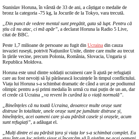
Stanislav Horuna, în vârstă de 33 de ani, a câștigat o medalie de
bronz la categoria -75 kg, la Jocurile de la Tokyo, vara trecută.
„Din punct de vedere mental sunt pregătit, gata să lupt. Pentru că
știu că nu atac, ci mă apăr”
, a declarat Horuna la Radio 5 Live,
citat de BBC.
Peste 1,7 milioane de persoane au fugit din
Ucraina
din cauza
invaziei rusești, potrivit Națiunilor Unite, dintre care multe au trecut
în țările vecine, precum Polonia, România, Slovacia, Ungaria și
Republica Moldova.
Horuna este unul dintre soldații ucraineni care îi ajută pe refugiații
care au fost nevoiți să își părăsească locuințele în timpul conflictului.
Viața lui Horuna s-a schimbat dramatic de când a urcat pe podiumul
olimpic pentru a-și primi medalia în urmă cu mai puțin de un an, dar
el crede că Ucraina
„va reveni în curând la o viață
normală”
.
„Bineînțeles că nu toată Ucraina, deoarece multe orașe sunt
distruse în totalitate, unele orașe sunt pe jumătate distruse și,
bineînțeles, acei oameni
care și-au părăsit casele și orașele, acum
sunt refugiați”
, a adăugat el.
„Mulți dintre ei au părăsit țara și viața lor s-a schimbat complet.
Eu
stau într-un loc relativ sigur și încercăm să îi ajutăm pe acei oameni