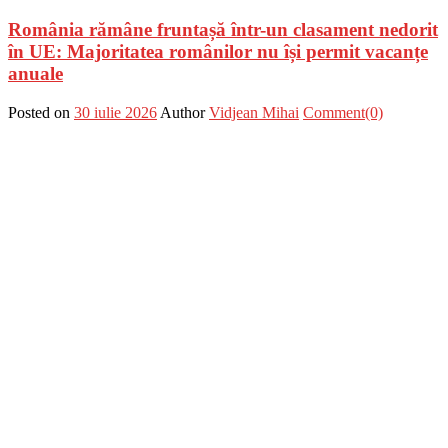
România rămâne fruntașă într-un clasament nedorit
în UE: Majoritatea românilor nu își permit vacanțe
anuale
Posted on
30 iulie 2026
Author
Vidjean Mihai
Comment(0)