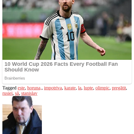
Tagged
este
,
horuna,
,
impotriva
,
karate
,
la
,
lupte
,
olimpic
,
pregătit
,
rusiei
,
să
,
stanislav