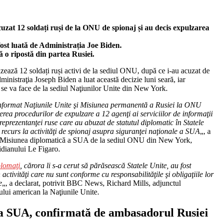
zat 12 soldați ruși de la ONU de spionaj și au decis expulzarea
fost luată de Administrația Joe Biden.
ă o ripostă din partea Rusiei.
ează 12 soldați ruși activi de la sediul ONU, după ce i-au acuzat de
ministraţia Joseph Biden a luat această decizie luni seară, iar
se va face de la sediul Naţiunilor Unite din New York.
format Naţiunile Unite şi Misiunea permanentă a Rusiei la ONU
ierea procedurilor de expulzare a 12 agenţi ai serviciilor de informaţii
reprezentanţei ruse care au abuzat de statutul diplomatic în Statele
 recurs la activităţi de spionaj asupra siguranţei naţionale a SUA
„, a
Misiunea diplomatică a SUA de la sediul ONU din New York,
tidianului Le Figaro.
plomaţi
, cărora li s-a cerut să părăsească Statele Unite, au fost
n activităţi care nu sunt conforme cu responsabilităţile şi obligaţiile lor
e
„, a declarat, potrivit BBC News, Richard Mills, adjunctul
lui american la Naţiunile Unite.
a SUA, confirmată de ambasadorul Rusiei