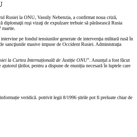
U
l Rusiei la ONU, Vassily Nebenzia, a confirmat noua criză,
ă diplomaţii ruşi vizaţi de expulzare trebuie să părăsească Rusia
7 martie.
intervine pe fondul tensiunilor generate de intervenţia militară rusă în
 de sancţiunile masive impuse de Occident Rusiei. Administraţia
siei la Curtea Internațională de Justiție ONU
”. Anunțul a fost făcut
ajutorul țărilor, pentru a dispune de muniția necesară în luptele care
nformație veridică. potrivit legii 8/1996 știrile pot fi preluate chiar de