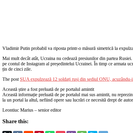
Vladimir Putin probabil va riposta printr-o măsură simetrică la expulz
Mai mult decât atât, Ucraina nu cedează presiunilor din partea Rusiei
pe contul de Instagram al președintelui Ucrainei. În timp ce armata ucr
țin de cinci zile.
The post
SUA expulzează 12 soldați ruși din sediul ONU, acuzându-i
Această știre a fost preluată de pe portalul amintit
Această informație preluată de pe portalul mai sus amintit, nu reprezintă 
la un portal la altul, nefiind opere sau lucrări ce necesită drept de auto
Leontiuc Marius – senior editor
Share this: