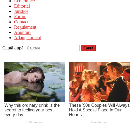
Economice
Editorial
Juridice
Forum
Contact
Regulament
Anunturi
Adauga articol
Caută după: