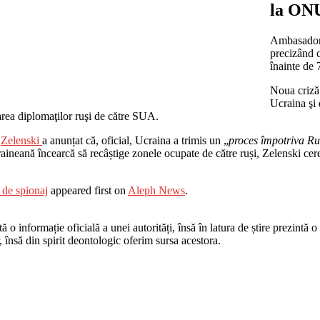
la ON
Ambasadoru
precizând c
înainte de 
Noua criză 
Ucraina şi
area diplomaţilor ruşi de către SUA.
.
Zelenski
a anunțat că, oficial, Ucraina a trimis un „
proces împotriva Ru
aineană încearcă să recâștige zonele ocupate de către ruși, Zelenski cere 
 de spionaj
appeared first on
Aleph News
.
o informație oficială a unei autorități, însă în latura de știre prezintă o i
r, însă din spirit deontologic oferim sursa acestora.