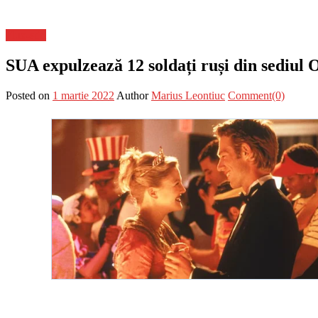
Flux-stiri
SUA expulzează 12 soldați ruși din sediul
Posted on
1 martie 2022
Author
Marius Leontiuc
Comment(0)