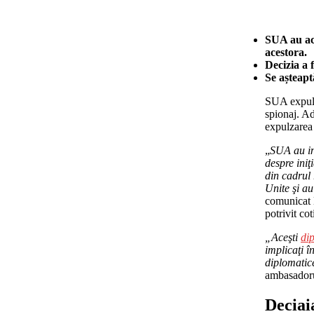
SUA au acu
acestora.
Decizia a 
Se așteapt
SUA expulz
spionaj. Ad
expulzarea 
„
SUA au in
despre iniţ
din cadrul 
Unite şi au
comunicat 
potrivit co
„Aceşti
di
implicaţi î
diplomatic
ambasadoru
Deciai