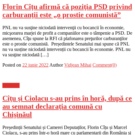
Florin Cîţu afirmă că poziţia PSD privind
carburanţii este „o prostie comunistă”
PNL nu va susţine niciodată intervenţii cu bocancii în economie,
micşorarea marjei de profit a companiilor este o tâmpenie a PSD. De
asemenea, Cîţu spune la RFI că plafonarea preţurilor carburanţilor
este o prostie comunistă. Președintele Senatului mai spune că PNL
nu va susține niciodată intervenții cu bocancii în economie. PNL nu
va susţine niciodată […]
Posted on
22 iunie 2022
Author
Vidjean Mihai
Comment(0)
Flux-stiri
Cîţu şi Ciolacu s-au prins în horă, după ce
au semnat declaraţia comună cu
Chişinăul
Președinții Senatului și Camerei Deputaților, Florin Cîțu și Marcel
Ciolacu, s-au prins într-o horă mare cu parlamentarii din România și