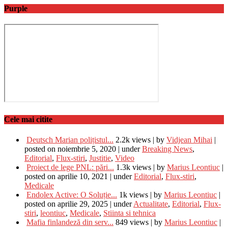
Purple
Cele mai citite
Deutsch Marian polițistul...
2.2k views
|
by
Vidjean Mihai
|
posted on noiembrie 5, 2020
|
under
Breaking News
,
Editorial
,
Flux-stiri
,
Justitie
,
Video
Proiect de lege PNL: pări...
1.3k views
|
by
Marius Leontiuc
|
posted on aprilie 10, 2021
|
under
Editorial
,
Flux-stiri
,
Medicale
Endolex Active: O Soluție...
1k views
|
by
Marius Leontiuc
|
posted on aprilie 29, 2025
|
under
Actualitate
,
Editorial
,
Flux-
stiri
,
leontiuc
,
Medicale
,
Stiinta si tehnica
Mafia finlandeză din serv...
849 views
|
by
Marius Leontiuc
|