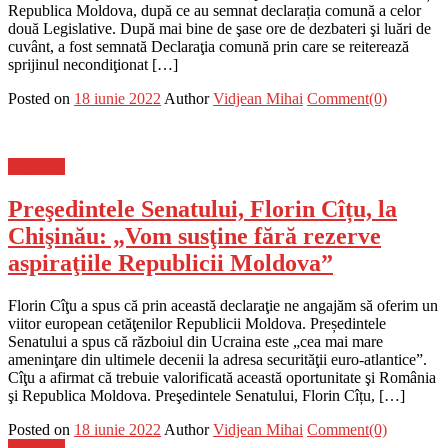
Republica Moldova, după ce au semnat declarația comună a celor
două Legislative. După mai bine de şase ore de dezbateri şi luări de
cuvânt, a fost semnată Declaraţia comună prin care se reiterează
sprijinul necondiţionat […]
Posted on
18 iunie 2022
Author
Vidjean Mihai
Comment(0)
Flux-stiri
Preşedintele Senatului, Florin Cîțu, la
Chişinău: „Vom susţine fără rezerve
aspiraţiile Republicii Moldova”
Florin Cîţu a spus că prin această declaraţie ne angajăm să oferim un
viitor european cetăţenilor Republicii Moldova. Președintele
Senatului a spus că războiul din Ucraina este „cea mai mare
ameninţare din ultimele decenii la adresa securităţii euro-atlantice”.
Cîţu a afirmat că trebuie valorificată această oportunitate şi România
şi Republica Moldova. Preşedintele Senatului, Florin Cîțu, […]
Posted on
18 iunie 2022
Author
Vidjean Mihai
Comment(0)
Flux-stiri