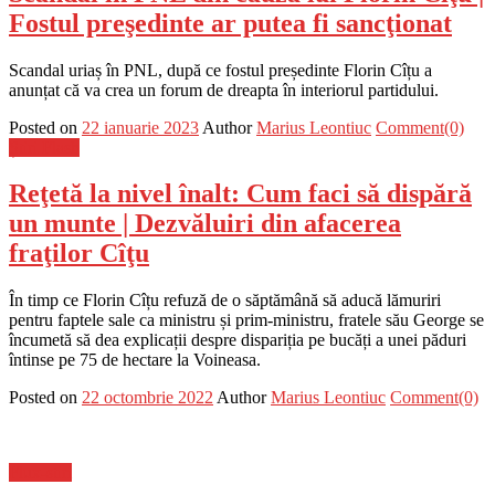
Fostul preşedinte ar putea fi sancţionat
Scandal uriaș în PNL, după ce fostul președinte Florin Cîțu a
anunțat că va crea un forum de dreapta în interiorul partidului.
Posted on
22 ianuarie 2023
Author
Marius Leontiuc
Comment(0)
Știri Flash
Reţetă la nivel înalt: Cum faci să dispără
un munte | Dezvăluiri din afacerea
fraţilor Cîţu
În timp ce Florin Cîțu refuză de o săptămână să aducă lămuriri
pentru faptele sale ca ministru și prim-ministru, fratele său George se
încumetă să dea explicații despre dispariția pe bucăți a unei păduri
întinse pe 75 de hectare la Voineasa.
Posted on
22 octombrie 2022
Author
Marius Leontiuc
Comment(0)
Flux-stiri