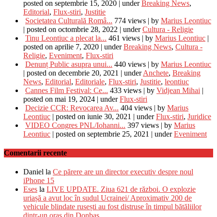
posted on septembrie 15, 2020
|
under
Breaking News
,
Editorial
,
Flux-stiri
,
Justitie
Societatea Culturală Româ...
774 views
|
by
Marius Leontiuc
|
posted on octombrie 28, 2022
|
under
Cultura - Religie
Tinu Leontiuc a plecat la...
461 views
|
by
Marius Leontiuc
|
posted on aprilie 7, 2020
|
under
Breaking News
,
Cultura -
Religie
,
Eveniment
,
Flux-stiri
Denunț Public asupra unui...
440 views
|
by
Marius Leontiuc
|
posted on decembrie 20, 2021
|
under
Anchete
,
Breaking
News
,
Editorial
,
Editoriale
,
Flux-stiri
,
Justitie
,
leontiuc
Cannes Film Festival: Ce...
433 views
|
by
Vidjean Mihai
|
posted on mai 19, 2024
|
under
Flux-stiri
Decizie CCR: Revocarea Av...
404 views
|
by
Marius
Leontiuc
|
posted on iunie 30, 2021
|
under
Flux-stiri
,
Juridice
VIDEO Congres PNL/Iohanni...
397 views
|
by
Marius
Leontiuc
|
posted on septembrie 25, 2021
|
under
Eveniment
Comentarii recente
Daniel
la
Ce părere are un director executiv despre noul
iPhone 15
Eses
la
LIVE UPDATE. Ziua 621 de război. O explozie
uriașă a avut loc în sudul Ucrainei/ Aproximativ 200 de
vehicule blindate rusești au fost distruse în timpul bătăliilor
dintr-un oraș din Donbas