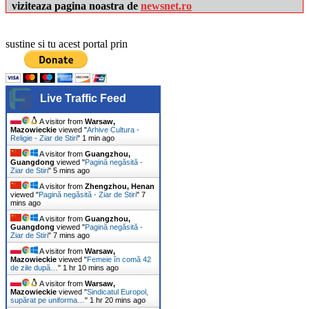
viziteaza pagina noastra de
newsnet.ro
sustine si tu acest portal prin
Live Traffic Feed
A visitor from
Warsaw,
Mazowieckie
viewed "
Arhive Cultura -
Religie - Ziar de Stiri
"
1 min ago
A visitor from
Guangzhou,
Guangdong
viewed "
Pagină negăsită -
Ziar de Stiri
"
5 mins ago
A visitor from
Zhengzhou, Henan
viewed "
Pagină negăsită - Ziar de Stiri
"
7
mins ago
A visitor from
Guangzhou,
Guangdong
viewed "
Pagină negăsită -
Ziar de Stiri
"
7 mins ago
A visitor from
Warsaw,
Mazowieckie
viewed "
Femeie în comă 42
de zile după…
"
1 hr 10 mins ago
A visitor from
Warsaw,
Mazowieckie
viewed "
Sindicatul Europol,
supărat pe uniforma…
"
1 hr 20 mins ago