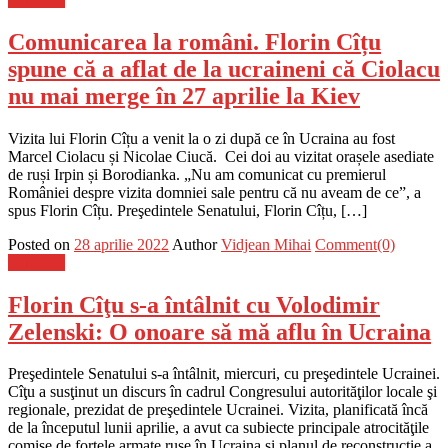
Comunicarea la români. Florin Cîțu
spune că a aflat de la ucraineni că Ciolacu
nu mai merge în 27 aprilie la Kiev
Vizita lui Florin Cîțu a venit la o zi după ce în Ucraina au fost
Marcel Ciolacu și Nicolae Ciucă. Cei doi au vizitat orașele asediate
de ruși Irpin și Borodianka. „Nu am comunicat cu premierul
României despre vizita domniei sale pentru că nu aveam de ce”, a
spus Florin Cîțu. Preşedintele Senatului, Florin Cîțu, […]
Posted on
28 aprilie 2022
Author
Vidjean Mihai
Comment(0)
Flux-stiri
Florin Cîţu s-a întâlnit cu Volodimir
Zelenski: O onoare să mă aflu în Ucraina
Preşedintele Senatului s-a întâlnit, miercuri, cu preşedintele Ucrainei.
Cîţu a susţinut un discurs în cadrul Congresului autorităţilor locale şi
regionale, prezidat de preşedintele Ucrainei. Vizita, planificată încă
de la începutul lunii aprilie, a avut ca subiecte principale atrocităţile
comise de forţele armate ruse în Ucraina şi planul de reconstrucţie a