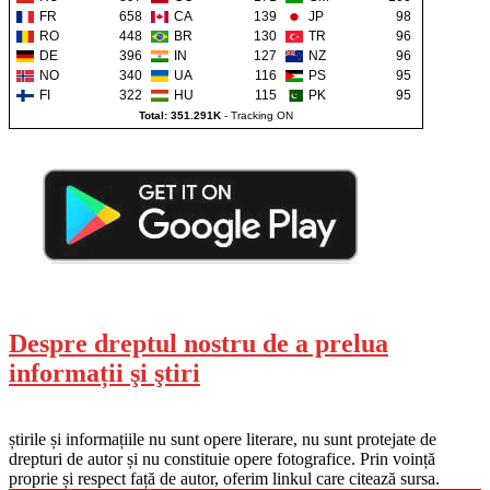
FR
658
CA
139
JP
98
RO
448
BR
130
TR
96
DE
396
IN
127
NZ
96
NO
340
UA
116
PS
95
FI
322
HU
115
PK
95
Total: 351.291K
-
Tracking ON
Despre dreptul nostru de a prelua
informații şi ştiri
știrile și informațiile nu sunt opere literare, nu sunt protejate de
drepturi de autor și nu constituie opere fotografice. Prin voință
proprie și respect față de autor, oferim linkul care citează sursa.