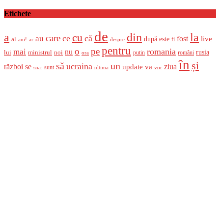
Etichete
de
a
din
la
cu
care
ce
că
au
fost
live
după
este
al
fi
ani!
ar
despre
pentru
o
pe
romania
mai
nu
ministrul
rusia
lui
noi
români
putin
ora
în
și
un
să
ucraina
război
se
update
ziua
va
sunt
sua:
ultima
vor