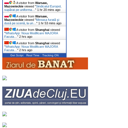
A visitor from
Warsaw,
Mazowieckie
viewed "
Sindicatul Europol,
supărat pe uniforma…
"
1 hr 20 mins ago
A visitor from
Warsaw,
Mazowieckie
viewed "
Mireasa furată şi
dusă pe scenă, la un…
"
1 hr 53 mins ago
A visitor from
Shanghai
viewed
"
WhatsApp: Noua Modificare MAJORA
Facuta…
"
2 hrs ago
A visitor from
Shanghai
viewed
"
WhatsApp: Noua Modificare MAJORA
Facuta…
"
2 hrs ago
Get Script
Real Time
Tracking ON