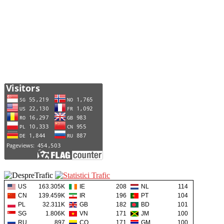
US
163.305K
IE
208
NL
114
CN
139.459K
IR
196
PT
104
PL
32.311K
GB
182
BD
101
SG
1.806K
VN
171
JM
100
RU
897
CO
171
GM
100