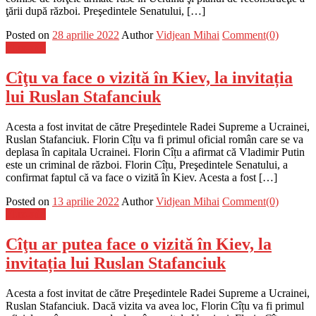
ţării după război. Preşedintele Senatului, […]
Posted on
28 aprilie 2022
Author
Vidjean Mihai
Comment(0)
Flux-stiri
Cîţu va face o vizită în Kiev, la invitația
lui Ruslan Stafanciuk
Acesta a fost invitat de către Preşedintele Radei Supreme a Ucrainei,
Ruslan Stafanciuk. Florin Cîțu va fi primul oficial român care se va
deplasa în capitala Ucrainei. Florin Cîțu a afirmat că Vladimir Putin
este un criminal de război. Florin Cîțu, Preşedintele Senatului, a
confirmat faptul că va face o vizită în Kiev. Acesta a fost […]
Posted on
13 aprilie 2022
Author
Vidjean Mihai
Comment(0)
Flux-stiri
Cîţu ar putea face o vizită în Kiev, la
invitația lui Ruslan Stafanciuk
Acesta a fost invitat de către Preşedintele Radei Supreme a Ucrainei,
Ruslan Stafanciuk. Dacă vizita va avea loc, Florin Cîțu va fi primul