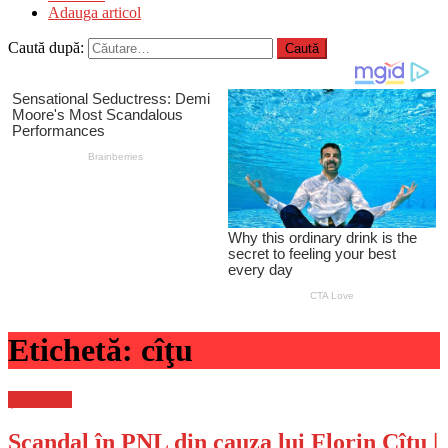
Adauga articol
Caută după:
Etichetă:
cîţu
Știri Flash
Scandal în PNL din cauza lui Florin Cîţu |