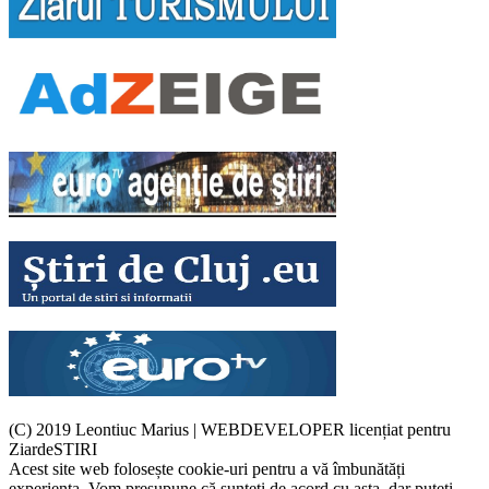
(C) 2019 Leontiuc Marius
|
WEBDEVELOPER licențiat pentru
ZiardeSTIRI
Acest site web folosește cookie-uri pentru a vă îmbunătăți
experiența. Vom presupune că sunteți de acord cu asta, dar puteți