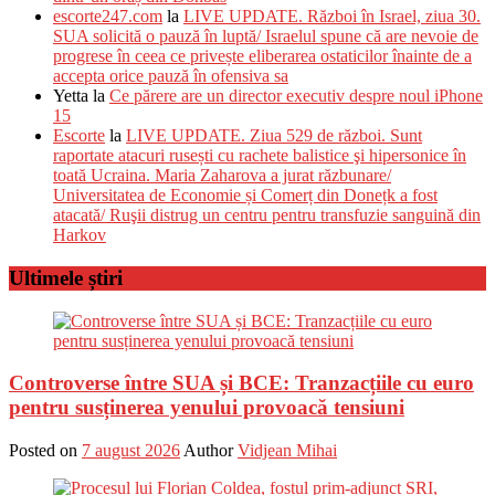
escorte247.com
la
LIVE UPDATE. Război în Israel, ziua 30.
SUA solicită o pauză în luptă/ Israelul spune că are nevoie de
progrese în ceea ce privește eliberarea ostaticilor înainte de a
accepta orice pauză în ofensiva sa
Yetta
la
Ce părere are un director executiv despre noul iPhone
15
Escorte
la
LIVE UPDATE. Ziua 529 de război. Sunt
raportate atacuri rusești cu rachete balistice şi hipersonice în
toată Ucraina. Maria Zaharova a jurat răzbunare/
Universitatea de Economie și Comerț din Donețk a fost
atacată/ Ruşii distrug un centru pentru transfuzie sanguină din
Harkov
Ultimele știri
Controverse între SUA și BCE: Tranzacțiile cu euro
pentru susținerea yenului provoacă tensiuni
Posted on
7 august 2026
Author
Vidjean Mihai