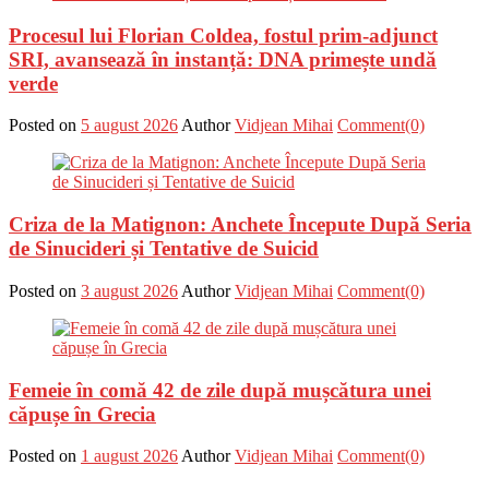
Procesul lui Florian Coldea, fostul prim-adjunct
SRI, avansează în instanță: DNA primește undă
verde
Posted on
5 august 2026
Author
Vidjean Mihai
Comment(0)
Criza de la Matignon: Anchete Începute După Seria
de Sinucideri și Tentative de Suicid
Posted on
3 august 2026
Author
Vidjean Mihai
Comment(0)
Femeie în comă 42 de zile după mușcătura unei
căpușe în Grecia
Posted on
1 august 2026
Author
Vidjean Mihai
Comment(0)