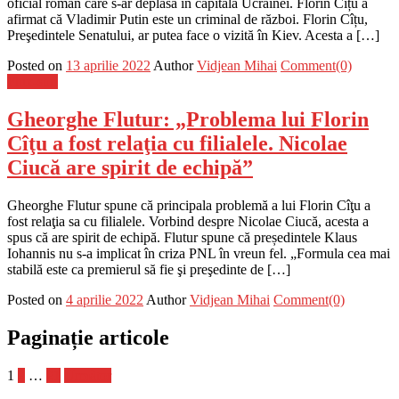
oficial român care s-ar deplasa în capitala Ucrainei. Florin Cîțu a
afirmat că Vladimir Putin este un criminal de război. Florin Cîțu,
Preşedintele Senatului, ar putea face o vizită în Kiev. Acesta a […]
Posted on
13 aprilie 2022
Author
Vidjean Mihai
Comment(0)
Flux-stiri
Gheorghe Flutur: „Problema lui Florin
Cîţu a fost relaţia cu filialele. Nicolae
Ciucă are spirit de echipă”
Gheorghe Flutur spune că principala problemă a lui Florin Cîţu a
fost relaţia sa cu filialele. Vorbind despre Nicolae Ciucă, acesta a
spus că are spirit de echipă. Flutur spune că președintele Klaus
Iohannis nu s-a implicat în criza PNL în vreun fel. „Formula cea mai
stabilă este ca premierul să fie şi preşedinte de […]
Posted on
4 aprilie 2022
Author
Vidjean Mihai
Comment(0)
Paginație articole
1
2
…
21
Următor