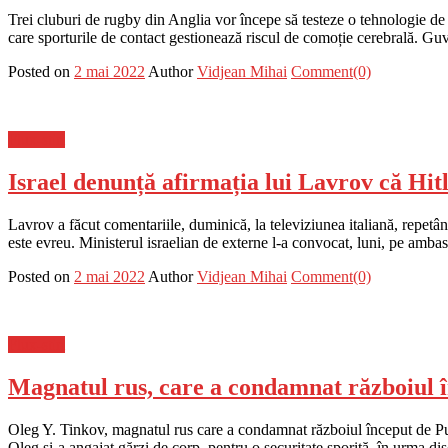
Trei cluburi de rugby din Anglia vor începe să testeze o tehnologie de
care sporturile de contact gestionează riscul de comoție cerebrală. Gu
Posted on
2 mai 2022
Author
Vidjean Mihai
Comment(0)
Flux-stiri
Israel denunță afirmația lui Lavrov că Hit
Lavrov a făcut comentariile, duminică, la televiziunea italiană, repetân
este evreu. Ministerul israelian de externe l-a convocat, luni, pe amba
Posted on
2 mai 2022
Author
Vidjean Mihai
Comment(0)
Flux-stiri
Magnatul rus, care a condamnat războiul în
Oleg Y. Tinkov, magnatul rus care a condamnat războiul început de Putin 
Oleg și-a angajat gărzi de corp, pentru o securitate sporită, în urma dis