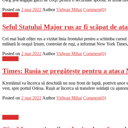
Posted on
2 mai 2022
Author
Vidjean Mihai
Comment(0)
Flux-stiri
Șeful Statului Major rus ar fi scăpat de a
Cel mai înalt ofițer rus a vizitat linia frontului pentru a schimba cursu
militară în oraşul Izium, controlat de ruşi, a informat New York Times
Posted on
2 mai 2022
Author
Vidjean Mihai
Comment(0)
Flux-stiri
Times: Rusia se pregătește pentru a ataca 
Kremlinul va încerca să deschidă un nou front de luptă, potrivit unor s
vest, spre portul Odesa. Rușii ar încerca să transfere soldații cu ajutor
Posted on
2 mai 2022
Author
Vidjean Mihai
Comment(0)
Flux-stiri