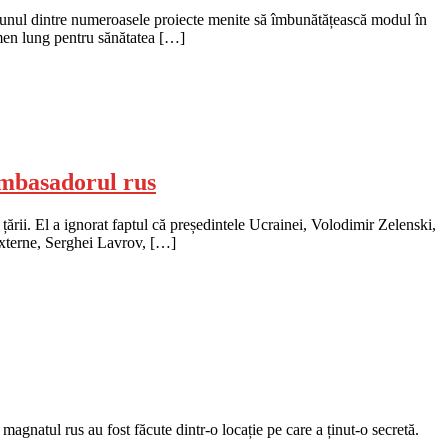
te unul dintre numeroasele proiecte menite să îmbunătățească modul în
rmen lung pentru sănătatea […]
 ambasadorul rus
țării. El a ignorat faptul că președintele Ucrainei, Volodimir Zelenski,
 externe, Serghei Lavrov, […]
agnatul rus au fost făcute dintr-o locație pe care a ținut-o secretă.