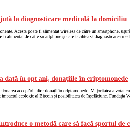
ută la diagnosticare medicală la domiciliu
nente. Acesta poate fi alimentat wireless de către un smartphone, ușurâ
te fi alimentat de către smartphone și care facilitează diagnosticarea 
 dată în opt ani, donațiile în criptomonede
ionarea acceptării altor donații în criptomonede. Majoritatea a votat cu 
t impactul ecologic al Bitcoin și posibilitatea de înșelăciune. Fundaț
introduce o metodă care să facă sportul de 