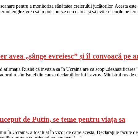
 scanare pentru a monitoriza sănătatea creierului jucătorilor. Acesta es
vernul englez vrea să impulsioneze cercetarea și să evite riscurile pe te
ler avea „sânge evreiesc” și îl convoacă pe
d afirmația Rusiei că invazia sa în Ucraina are ca scop „deznazificarea” 
sadorul rus în Israel din cauza declarațiilor lui Lavrov. Ministrul rus de
ceput de Putin, se teme pentru viața sa
în Ucraina, a fost luat în vizor de către acesta. Declarațiile făcute de m
cuțiilor purtate cu prieteni cu contacte […]