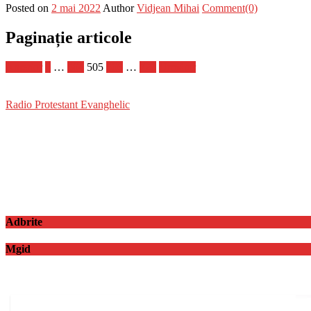
Posted on
2 mai 2022
Author
Vidjean Mihai
Comment(0)
Paginație articole
Anterior
1
…
504
505
506
…
728
Următor
Radio Protestant Evanghelic
Adbrite
Mgid