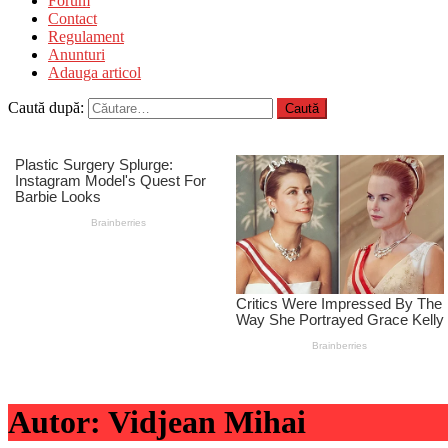
Forum
Contact
Regulament
Anunturi
Adauga articol
Caută după:
Autor:
Vidjean Mihai