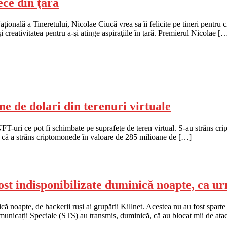
lece din ţară
 Națională a Tineretului, Nicolae Ciucă vrea sa îi felicite pe tineri pentru c
i creativitatea pentru a-şi atinge aspiraţiile în ţară. Premierul Nicolae [
e de dolari din terenuri virtuale
-uri ce pot fi schimbate pe suprafeţe de teren virtual. S-au strâns cri
 că a strâns criptomonede în valoare de 285 milioane de […]
ost indisponibilizate duminică noapte, ca ur
că noapte, de hackerii ruși ai grupării Killnet. Acestea nu au fost sparte
ecomunicații Speciale (STS) au transmis, duminică, că au blocat mii de ata