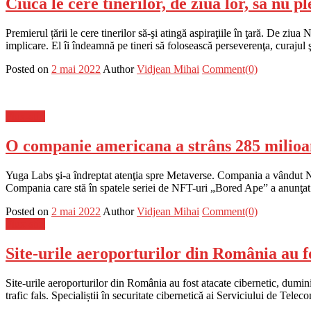
Ciucă le cere tinerilor, de ziua lor, să nu p
Premierul țării le cere tinerilor să-şi atingă aspiraţiile în ţară. De ziua
implicare. El îi îndeamnă pe tineri să folosească perseverenţa, curajul ş
Posted on
2 mai 2022
Author
Vidjean Mihai
Comment(0)
Flux-stiri
O companie americana a strâns 285 milioan
Yuga Labs şi-a îndreptat atenţia spre Metaverse. Compania a vândut NFT
Compania care stă în spatele seriei de NFT-uri „Bored Ape” a anunţat
Posted on
2 mai 2022
Author
Vidjean Mihai
Comment(0)
Flux-stiri
Site-urile aeroporturilor din România au f
Site-urile aeroporturilor din România au fost atacate cibernetic, dumini
trafic fals. Specialiștii în securitate cibernetică ai Serviciului de Tel