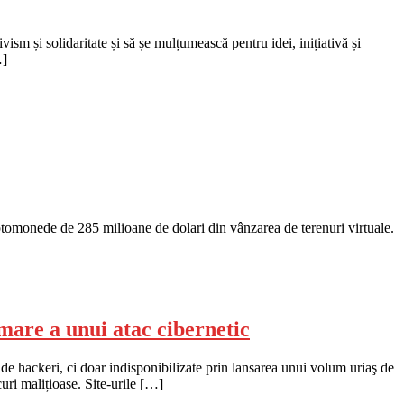
ivism și solidaritate și să șe mulțumească pentru idei, inițiativă și
…]
ptomonede de 285 milioane de dolari din vânzarea de terenuri virtuale.
mare a unui atac cibernetic
 de hackeri, ci doar indisponibilizate prin lansarea unui volum uriaş de
curi malițioase. Site-urile […]