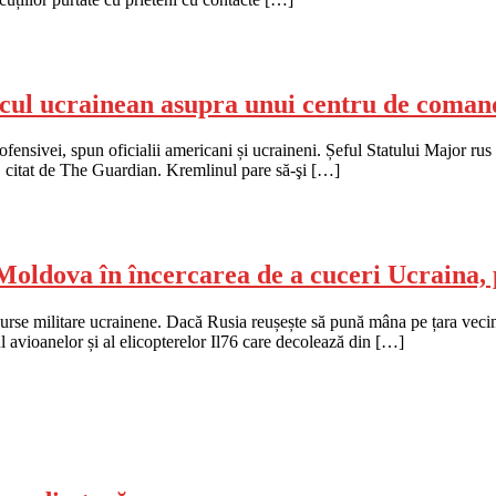
tacul ucrainean asupra unui centru de coman
l ofensivei, spun oficialii americani și ucraineni. Șeful Statului Major ru
, citat de The Guardian. Kremlinul pare să-şi […]
Moldova în încercarea de a cuceri Ucraina, 
urse militare ucrainene. Dacă Rusia reușește să pună mâna pe țara vecină
ul avioanelor și al elicopterelor Il76 care decolează din […]