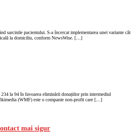
nd sarcinile pacientului. S-a încercat implementarea unei variante cât
medicală la domiciliu, conform NewsWise. […]
234 la 94 în favoarea eliminării donațiilor prin intermediul
ia Wikimedia (WMF) este o companie non-profit care […]
contact mai sigur