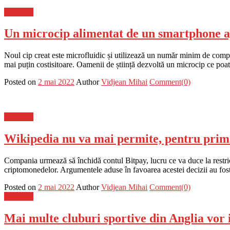
Flux-stiri
Un microcip alimentat de un smartphone aj
Noul cip creat este microfluidic și utilizează un număr minim de compo
mai puțin costisitoare. Oamenii de știință dezvoltă un microcip ce poa
Posted on
2 mai 2022
Author
Vidjean Mihai
Comment(0)
Flux-stiri
Wikipedia nu va mai permite, pentru prima
Compania urmează să închidă contul Bitpay, lucru ce va duce la restricț
criptomonedelor. Argumentele aduse în favoarea acestei decizii au fos
Posted on
2 mai 2022
Author
Vidjean Mihai
Comment(0)
Flux-stiri
Mai multe cluburi sportive din Anglia vor 