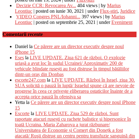
Decizie CCR: Revocarea Av...
404 views
|
by
Marius
Leontiuc
|
posted on iunie 30, 2021
|
under
Flux-stiri
,
Juridice
VIDEO Congres PNL/Iohanni...
397 views
|
by
Marius
Leontiuc
|
posted on septembrie 25, 2021
|
under
Eveniment
Comentarii recente
Daniel
la
Ce părere are un director executiv despre noul
iPhone 15
Eses
la
LIVE UPDATE. Ziua 621 de război. O explozie
uriașă a avut loc în sudul Ucrainei/ Aproximativ 200 de
vehicule blindate rusești au fost distruse în timpul bătăliilor
dintr-un oraș din Donbas
escorte247.com
la
LIVE UPDATE. Război în Israel, ziua 30.
SUA solicită o pauză în luptă/ Israelul spune că are nevoie de
progrese în ceea ce privește eliberarea ostaticilor înainte de a
accepta orice pauză în ofensiva sa
Yetta
la
Ce părere are un director executiv despre noul iPhone
15
Escorte
la
LIVE UPDATE. Ziua 529 de război. Sunt
raportate atacuri rusești cu rachete balistice şi hipersonice în
toată Ucraina. Maria Zaharova a jurat răzbunare/
Universitatea de Economie și Comerț din Donețk a fost
atacată/ Ruşii distrug un centru pentru transfuzie sanguină din