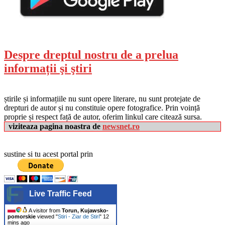
Despre dreptul nostru de a prelua
informații şi ştiri
știrile și informațiile nu sunt opere literare, nu sunt protejate de
drepturi de autor și nu constituie opere fotografice. Prin voință
proprie și respect față de autor, oferim linkul care citează sursa.
viziteaza pagina noastra de
newsnet.ro
sustine si tu acest portal prin
Live Traffic Feed
A visitor from
Torun, Kujawsko-
pomorskie
viewed "
Stiri - Ziar de Stiri
"
12
mins ago