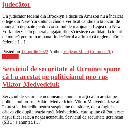
judecător
Un judecător federal din Brooklyn a decis că Amazon nu a încălcat
o lege din New York atunci când a verificat candidații la locuri de
muncă în depozite pentru consumul de marijuana. Legea din New
York interzice în general angajatorilor să testeze candidații la locuri
de muncă pentru marijuana. Judecătorul a afirmat că reglementările
federale […]
Posted on
13 aprilie 2022
Author
Vidjean Mihai
Comment(0)
Flux-stiri
Serviciul de securitate al Ucrainei spune
că l-a arestat pe politicianul pro-rus
Viktor Medvedciuk
Serviciul de securitate ucrainean a anunțat marți că l-a arestat pe
politicianul pro-rus Viktor Medvedciuk. Viktor Medvedciuk se afla
în arest la domiciliu pentru suspiciune de trădare, dar a fugit la
câteva zile după invazia rusă. Medvedciuk, care spune că Putin este
nașul fiicei sale, a negat acuzațiile. Serviciul de securitate ucrainean
(SBU) a anunțat, […]