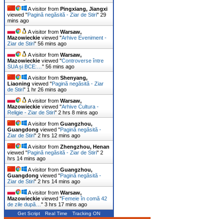
A visitor from
Pingxiang, Jiangxi
viewed "
Pagină negăsită - Ziar de Stiri
"
29
mins ago
A visitor from
Warsaw,
Mazowieckie
viewed "
Arhive Eveniment -
Ziar de Stiri
"
56 mins ago
A visitor from
Warsaw,
Mazowieckie
viewed "
Controverse între
SUA și BCE:…
"
56 mins ago
A visitor from
Shenyang,
Liaoning
viewed "
Pagină negăsită - Ziar
de Stiri
"
1 hr 26 mins ago
A visitor from
Warsaw,
Mazowieckie
viewed "
Arhive Cultura -
Religie - Ziar de Stiri
"
2 hrs 8 mins ago
A visitor from
Guangzhou,
Guangdong
viewed "
Pagină negăsită -
Ziar de Stiri
"
2 hrs 12 mins ago
A visitor from
Zhengzhou, Henan
viewed "
Pagină negăsită - Ziar de Stiri
"
2
hrs 14 mins ago
A visitor from
Guangzhou,
Guangdong
viewed "
Pagină negăsită -
Ziar de Stiri
"
2 hrs 14 mins ago
A visitor from
Warsaw,
Mazowieckie
viewed "
Femeie în comă 42
de zile după…
"
3 hrs 17 mins ago
Get Script
Real Time
Tracking ON