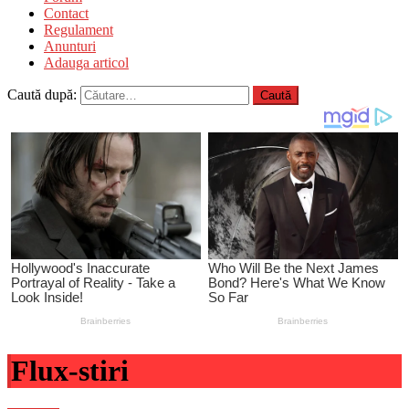
Contact
Regulament
Anunturi
Adauga articol
Caută după:
Flux-stiri