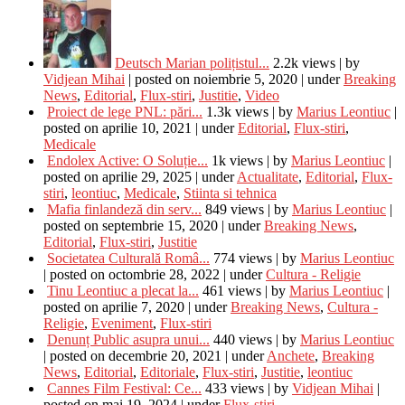
Deutsch Marian polițistul...
2.2k views
|
by
Vidjean Mihai
|
posted on noiembrie 5, 2020
|
under
Breaking
News
,
Editorial
,
Flux-stiri
,
Justitie
,
Video
Proiect de lege PNL: pări...
1.3k views
|
by
Marius Leontiuc
|
posted on aprilie 10, 2021
|
under
Editorial
,
Flux-stiri
,
Medicale
Endolex Active: O Soluție...
1k views
|
by
Marius Leontiuc
|
posted on aprilie 29, 2025
|
under
Actualitate
,
Editorial
,
Flux-
stiri
,
leontiuc
,
Medicale
,
Stiinta si tehnica
Mafia finlandeză din serv...
849 views
|
by
Marius Leontiuc
|
posted on septembrie 15, 2020
|
under
Breaking News
,
Editorial
,
Flux-stiri
,
Justitie
Societatea Culturală Româ...
774 views
|
by
Marius Leontiuc
|
posted on octombrie 28, 2022
|
under
Cultura - Religie
Tinu Leontiuc a plecat la...
461 views
|
by
Marius Leontiuc
|
posted on aprilie 7, 2020
|
under
Breaking News
,
Cultura -
Religie
,
Eveniment
,
Flux-stiri
Denunț Public asupra unui...
440 views
|
by
Marius Leontiuc
|
posted on decembrie 20, 2021
|
under
Anchete
,
Breaking
News
,
Editorial
,
Editoriale
,
Flux-stiri
,
Justitie
,
leontiuc
Cannes Film Festival: Ce...
433 views
|
by
Vidjean Mihai
|
posted on mai 19, 2024
|
under
Flux-stiri