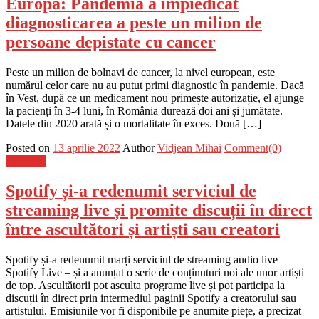
Europa: Pandemia a împiedicat
diagnosticarea a peste un milion de
persoane depistate cu cancer
Peste un milion de bolnavi de cancer, la nivel european, este
numărul celor care nu au putut primi diagnostic în pandemie. Dacă
în Vest, după ce un medicament nou primește autorizație, el ajunge
la pacienți în 3-4 luni, în România durează doi ani și jumătate.
Datele din 2020 arată și o mortalitate în exces. Două […]
Posted on
13 aprilie 2022
Author
Vidjean Mihai
Comment(0)
Flux-stiri
Spotify și-a redenumit serviciul de
streaming live și promite discuții în direct
între ascultători și artiști sau creatori
Spotify și-a redenumit marți serviciul de streaming audio live –
Spotify Live – și a anunțat o serie de conținuturi noi ale unor artiști
de top. Ascultătorii pot asculta programe live și pot participa la
discuții în direct prin intermediul paginii Spotify a creatorului sau
artistului. Emisiunile vor fi disponibile pe anumite piețe, a precizat