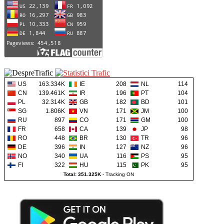
US
163.334K
IE
208
NL
114
CN
139.461K
IR
196
PT
104
PL
32.314K
GB
182
BD
101
SG
1.806K
VN
171
JM
100
RU
897
CO
171
GM
100
FR
658
CA
139
JP
98
RO
448
BR
130
TR
96
DE
396
IN
127
NZ
96
NO
340
UA
116
PS
95
FI
322
HU
115
PK
95
Total: 351.325K
-
Tracking ON