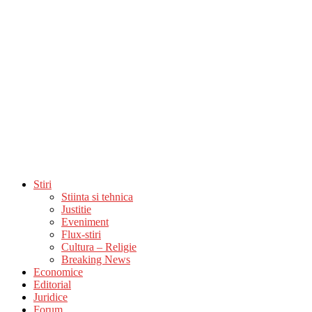
Stiri
Stiinta si tehnica
Justitie
Eveniment
Flux-stiri
Cultura – Religie
Breaking News
Economice
Editorial
Juridice
Forum