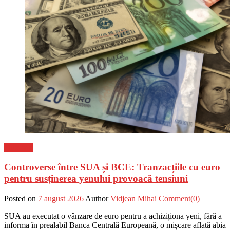
Flux-stiri
Controverse între SUA și BCE: Tranzacțiile cu euro
pentru susținerea yenului provoacă tensiuni
Posted on
7 august 2026
Author
Vidjean Mihai
Comment(0)
SUA au executat o vânzare de euro pentru a achiziționa yeni, fără a
informa în prealabil Banca Centrală Europeană, o mișcare aflată abia