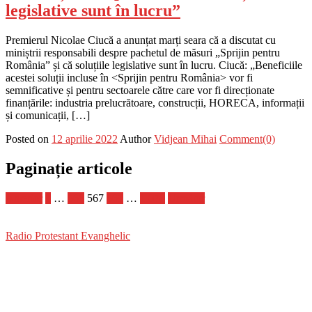
legislative sunt în lucru”
Premierul Nicolae Ciucă a anunțat marți seara că a discutat cu
miniștrii responsabili despre pachetul de măsuri „Sprijin pentru
România” și că soluțiile legislative sunt în lucru. Ciucă: „Beneficiile
acestei soluții incluse în <Sprijin pentru România> vor fi
semnificative și pentru sectoarele către care vor fi direcționate
finanțările: industria prelucrătoare, construcții, HORECA, informații
și comunicații, […]
Posted on
12 aprilie 2022
Author
Vidjean Mihai
Comment(0)
Paginație articole
Anterior
1
…
566
567
568
…
1.070
Următor
Radio Protestant Evanghelic