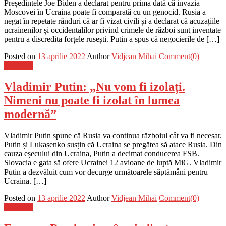
Președintele Joe Biden a declarat pentru prima dată că invazia
Moscovei în Ucraina poate fi comparată cu un genocid. Rusia a
negat în repetate rânduri că ar fi vizat civili și a declarat că acuzațiile
ucrainenilor și occidentalilor privind crimele de război sunt inventate
pentru a discredita forțele rusești. Putin a spus că negocierile de […]
Posted on
13 aprilie 2022
Author
Vidjean Mihai
Comment(0)
Flux-stiri
Vladimir Putin: „Nu vom fi izolați.
Nimeni nu poate fi izolat în lumea
modernă”
Vladimir Putin spune că Rusia va continua războiul cât va fi necesar.
Putin și Lukașenko susțin că Ucraina se pregătea să atace Rusia. Din
cauza eșecului din Ucraina, Putin a decimat conducerea FSB.
Slovacia e gata să ofere Ucrainei 12 avioane de luptă MiG. Vladimir
Putin a dezvăluit cum vor decurge următoarele săptămâni pentru
Ucraina. […]
Posted on
13 aprilie 2022
Author
Vidjean Mihai
Comment(0)
Flux-stiri