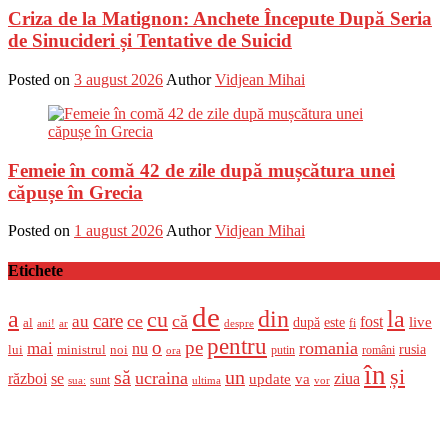
Criza de la Matignon: Anchete Începute După Seria
de Sinucideri și Tentative de Suicid
Posted on
3 august 2026
Author
Vidjean Mihai
Femeie în comă 42 de zile după mușcătura unei
căpușe în Grecia
Posted on
1 august 2026
Author
Vidjean Mihai
Etichete
de
a
din
la
cu
care
ce
că
au
fost
live
după
este
al
fi
ani!
ar
despre
pentru
o
pe
romania
mai
nu
ministrul
rusia
lui
noi
români
putin
ora
în
și
un
să
ucraina
război
se
update
ziua
va
sunt
sua:
ultima
vor